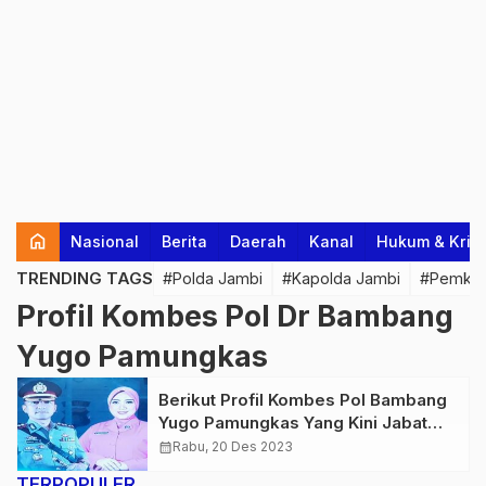
home
Nasional
Berita
Daerah
Kanal
Hukum & Krim
TRENDING TAGS
#Polda Jambi
#Kapolda Jambi
#Pemkab
Profil Kombes Pol Dr Bambang
Yugo Pamungkas
Berikut Profil Kombes Pol Bambang
Yugo Pamungkas Yang Kini Jabat
Sebagai Dirreskrimsus Polda Jambi
calendar_month
Rabu, 20 Des 2023
TERPOPULER