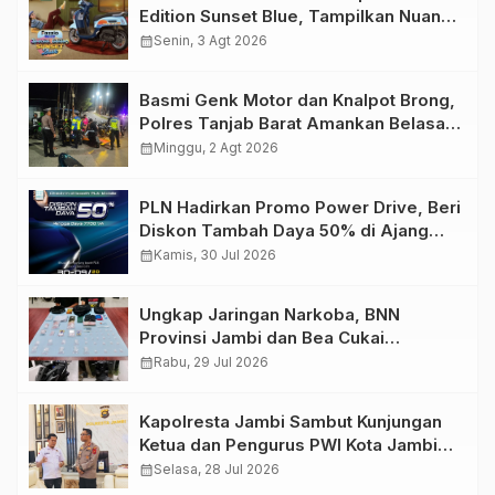
Edition Sunset Blue, Tampilkan Nuansa
Retro Summer yang Semakin Skena
calendar_month
Senin, 3 Agt 2026
Basmi Genk Motor dan Knalpot Brong,
Polres Tanjab Barat Amankan Belasan
Kendaraan
calendar_month
Minggu, 2 Agt 2026
PLN Hadirkan Promo Power Drive, Beri
Diskon Tambah Daya 50% di Ajang
GIIAS 2026
calendar_month
Kamis, 30 Jul 2026
Ungkap Jaringan Narkoba, BNN
Provinsi Jambi dan Bea Cukai
Amankan Sembilan Pelaku beserta
calendar_month
Rabu, 29 Jul 2026
766 Butir Ekstasi dan 146 Gram Sabu
Kapolresta Jambi Sambut Kunjungan
Ketua dan Pengurus PWI Kota Jambi
Perkuat Sinergi dan Kolaborasi
calendar_month
Selasa, 28 Jul 2026