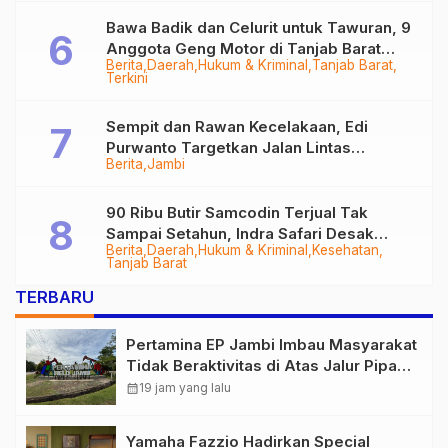
Bawa Badik dan Celurit untuk Tawuran, 9
Anggota Geng Motor di Tanjab Barat
Berita
Daerah
Hukum & Kriminal
Tanjab Barat
Diringkus
Terkini
Sempit dan Rawan Kecelakaan, Edi
Purwanto Targetkan Jalan Lintas
Berita
Jambi
Tungkal-Jambi Mulus di 2028
90 Ribu Butir Samcodin Terjual Tak
Sampai Setahun, Indra Safari Desak
Berita
Daerah
Hukum & Kriminal
Kesehatan
Audit Menyeluruh
Tanjab Barat
TERBARU
Pertamina EP Jambi Imbau Masyarakat
Tidak Beraktivitas di Atas Jalur Pipa
Migas Demi Keselamatan Bersama
calendar_month
19 jam yang lalu
Yamaha Fazzio Hadirkan Special