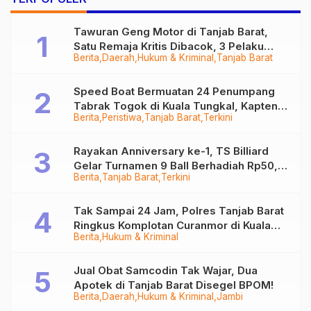
Tawuran Geng Motor di Tanjab Barat,
Satu Remaja Kritis Dibacok, 3 Pelaku
Berita
Daerah
Hukum & Kriminal
Tanjab Barat
Ditangkap
Speed Boat Bermuatan 24 Penumpang
Tabrak Togok di Kuala Tungkal, Kapten
Berita
Peristiwa
Tanjab Barat
Terkini
Sempat Hilang
Rayakan Anniversary ke-1, TS Billiard
Gelar Turnamen 9 Ball Berhadiah Rp50,8
Berita
Tanjab Barat
Terkini
Juta
Tak Sampai 24 Jam, Polres Tanjab Barat
Ringkus Komplotan Curanmor di Kuala
Berita
Hukum & Kriminal
Tungkal
Jual Obat Samcodin Tak Wajar, Dua
Apotek di Tanjab Barat Disegel BPOM!
Berita
Daerah
Hukum & Kriminal
Jambi