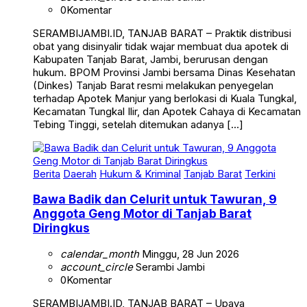
0
Komentar
SERAMBIJAMBI.ID, TANJAB BARAT – Praktik distribusi
obat yang disinyalir tidak wajar membuat dua apotek di
Kabupaten Tanjab Barat, Jambi, berurusan dengan
hukum. BPOM Provinsi Jambi bersama Dinas Kesehatan
(Dinkes) Tanjab Barat resmi melakukan penyegelan
terhadap Apotek Manjur yang berlokasi di Kuala Tungkal,
Kecamatan Tungkal Ilir, dan Apotek Cahaya di Kecamatan
Tebing Tinggi, setelah ditemukan adanya […]
Berita
Daerah
Hukum & Kriminal
Tanjab Barat
Terkini
Bawa Badik dan Celurit untuk Tawuran, 9
Anggota Geng Motor di Tanjab Barat
Diringkus
calendar_month
Minggu, 28 Jun 2026
account_circle
Serambi Jambi
0
Komentar
SERAMBIJAMBI.ID, TANJAB BARAT – Upaya