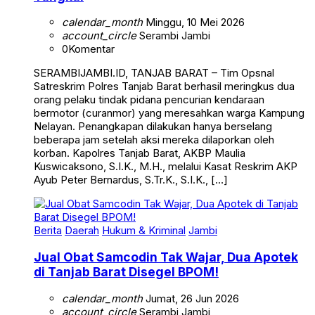
calendar_month
Minggu, 10 Mei 2026
account_circle
Serambi Jambi
0
Komentar
SERAMBIJAMBI.ID, TANJAB BARAT – Tim Opsnal
Satreskrim Polres Tanjab Barat berhasil meringkus dua
orang pelaku tindak pidana pencurian kendaraan
bermotor (curanmor) yang meresahkan warga Kampung
Nelayan. Penangkapan dilakukan hanya berselang
beberapa jam setelah aksi mereka dilaporkan oleh
korban. Kapolres Tanjab Barat, AKBP Maulia
Kuswicaksono, S.I.K., M.H., melalui Kasat Reskrim AKP
Ayub Peter Bernardus, S.Tr.K., S.I.K., […]
Berita
Daerah
Hukum & Kriminal
Jambi
Jual Obat Samcodin Tak Wajar, Dua Apotek
di Tanjab Barat Disegel BPOM!
calendar_month
Jumat, 26 Jun 2026
account_circle
Serambi Jambi