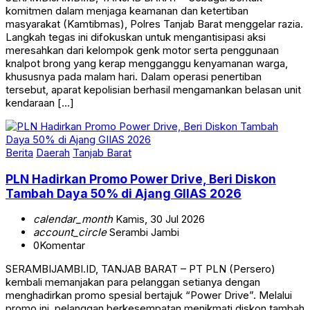
komitmen dalam menjaga keamanan dan ketertiban
masyarakat (Kamtibmas), Polres Tanjab Barat menggelar razia.
Langkah tegas ini difokuskan untuk mengantisipasi aksi
meresahkan dari kelompok genk motor serta penggunaan
knalpot brong yang kerap mengganggu kenyamanan warga,
khususnya pada malam hari. Dalam operasi penertiban
tersebut, aparat kepolisian berhasil mengamankan belasan unit
kendaraan […]
Berita
Daerah
Tanjab Barat
PLN Hadirkan Promo Power Drive, Beri Diskon
Tambah Daya 50% di Ajang GIIAS 2026
calendar_month
Kamis, 30 Jul 2026
account_circle
Serambi Jambi
0
Komentar
SERAMBIJAMBI.ID, TANJAB BARAT – PT PLN (Persero)
kembali memanjakan para pelanggan setianya dengan
menghadirkan promo spesial bertajuk “Power Drive”. Melalui
promo ini, pelanggan berkesempatan menikmati diskon tambah