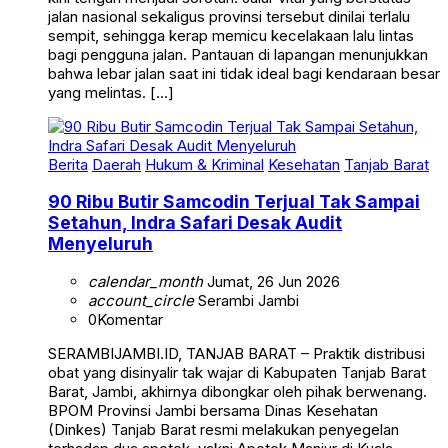
jalan nasional sekaligus provinsi tersebut dinilai terlalu
sempit, sehingga kerap memicu kecelakaan lalu lintas
bagi pengguna jalan. Pantauan di lapangan menunjukkan
bahwa lebar jalan saat ini tidak ideal bagi kendaraan besar
yang melintas. […]
Berita
Daerah
Hukum & Kriminal
Kesehatan
Tanjab Barat
90 Ribu Butir Samcodin Terjual Tak Sampai
Setahun, Indra Safari Desak Audit
Menyeluruh
calendar_month
Jumat, 26 Jun 2026
account_circle
Serambi Jambi
0
Komentar
SERAMBIJAMBI.ID, TANJAB BARAT – Praktik distribusi
obat yang disinyalir tak wajar di Kabupaten Tanjab Barat
Barat, Jambi, akhirnya dibongkar oleh pihak berwenang.
BPOM Provinsi Jambi bersama Dinas Kesehatan
(Dinkes) Tanjab Barat resmi melakukan penyegelan