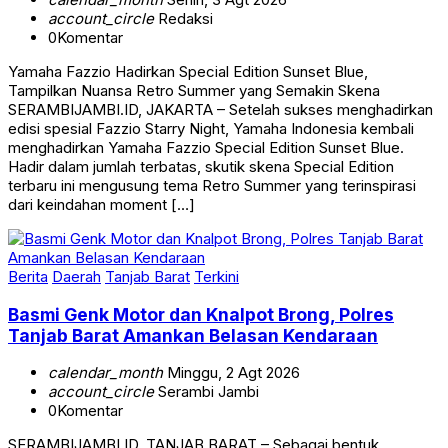
account_circle
Redaksi
0
Komentar
Yamaha Fazzio Hadirkan Special Edition Sunset Blue,
Tampilkan Nuansa Retro Summer yang Semakin Skena
SERAMBIJAMBI.ID, JAKARTA – Setelah sukses menghadirkan
edisi spesial Fazzio Starry Night, Yamaha Indonesia kembali
menghadirkan Yamaha Fazzio Special Edition Sunset Blue.
Hadir dalam jumlah terbatas, skutik skena Special Edition
terbaru ini mengusung tema Retro Summer yang terinspirasi
dari keindahan moment […]
Berita
Daerah
Tanjab Barat
Terkini
Basmi Genk Motor dan Knalpot Brong, Polres
Tanjab Barat Amankan Belasan Kendaraan
calendar_month
Minggu, 2 Agt 2026
account_circle
Serambi Jambi
0
Komentar
SERAMBIJAMBI.ID, TANJAB BARAT – Sebagai bentuk