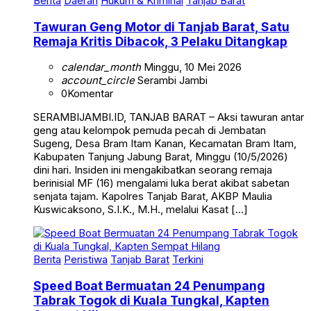
Berita
Daerah
Hukum & Kriminal
Tanjab Barat
Tawuran Geng Motor di Tanjab Barat, Satu
Remaja Kritis Dibacok, 3 Pelaku Ditangkap
calendar_month
Minggu, 10 Mei 2026
account_circle
Serambi Jambi
0
Komentar
SERAMBIJAMBI.ID, TANJAB BARAT – Aksi tawuran antar
geng atau kelompok pemuda pecah di Jembatan
Sugeng, Desa Bram Itam Kanan, Kecamatan Bram Itam,
Kabupaten Tanjung Jabung Barat, Minggu (10/5/2026)
dini hari. Insiden ini mengakibatkan seorang remaja
berinisial MF (16) mengalami luka berat akibat sabetan
senjata tajam. Kapolres Tanjab Barat, AKBP Maulia
Kuswicaksono, S.I.K., M.H., melalui Kasat […]
Berita
Peristiwa
Tanjab Barat
Terkini
Speed Boat Bermuatan 24 Penumpang
Tabrak Togok di Kuala Tungkal, Kapten