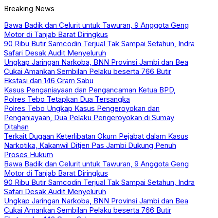
Breaking News
Bawa Badik dan Celurit untuk Tawuran, 9 Anggota Geng
Motor di Tanjab Barat Diringkus
90 Ribu Butir Samcodin Terjual Tak Sampai Setahun, Indra
Safari Desak Audit Menyeluruh
Ungkap Jaringan Narkoba, BNN Provinsi Jambi dan Bea
Cukai Amankan Sembilan Pelaku beserta 766 Butir
Ekstasi dan 146 Gram Sabu
Kasus Penganiayaan dan Pengancaman Ketua BPD,
Polres Tebo Tetapkan Dua Tersangka
Polres Tebo Ungkap Kasus Pengeroyokan dan
Penganiayaan, Dua Pelaku Pengeroyokan di Sumay
Ditahan
Terkait Dugaan Keterlibatan Okum Pejabat dalam Kasus
Narkotika, Kakanwil Ditjen Pas Jambi Dukung Penuh
Proses Hukum
Bawa Badik dan Celurit untuk Tawuran, 9 Anggota Geng
Motor di Tanjab Barat Diringkus
90 Ribu Butir Samcodin Terjual Tak Sampai Setahun, Indra
Safari Desak Audit Menyeluruh
Ungkap Jaringan Narkoba, BNN Provinsi Jambi dan Bea
Cukai Amankan Sembilan Pelaku beserta 766 Butir