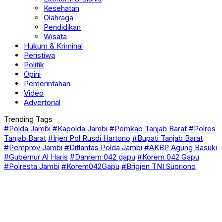
Kesehatan
Olahraga
Pendidikan
Wisata
Hukum & Kriminal
Peristiwa
Politik
Opini
Pemerintahan
Video
Advertorial
Trending Tags
#Polda Jambi
#Kapolda Jambi
#Pemkab Tanjab Barat
#Polres
Tanjab Barat
#Irjen Pol Rusdi Hartono
#Bupati Tanjab Barat
#Pemprov Jambi
#Ditlantas Polda Jambi
#AKBP Agung Basuki
#Gubernur Al Haris
#Danrem 042 gapu
#Korem 042 Gapu
#Polresta Jambi
#Korem042Gapu
#Brigjen TNI Supriono