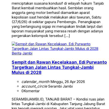
menciptakan suasana kondusif di wilayah hukum Tanjab
Barat kembali membuahkan hasil. Sembilan orang
anggota geng motor berhasil diamankan aparat
kepolisian saat hendak melakukan aksi tawuran, Sabtu
(27/6/26) di sekitar gapura Pembengis. Penangkapan
yang berlangsung sigap ini merupakan tindak lanjut dari
laporan masyarakat yang merasa resah dengan adanya
pergerakan kelompok tersebut […]
Berita
Jambi
Sempit dan Rawan Kecelakaan, Edi Purwanto
Targetkan Jalan Lintas Tungkal-Jambi
Mulus di 2028
calendar_month
Minggu, 26 Apr 2026
account_circle
Serambi Jambi
0
Komentar
SERAMBIJAMBI.ID, TANJAB BARAT – Kondisi ruas jalan
lintas Tungkal-Jambi di Kabupaten Tanjung Jabung Barat
kini tengah menjadi sorotan. Jalur vital yang berstatus