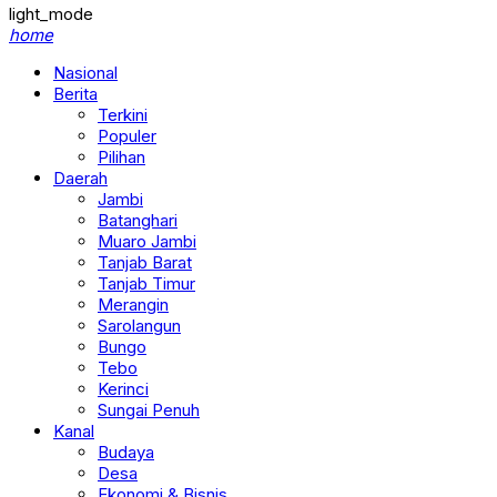
light_mode
home
Nasional
Berita
Terkini
Populer
Pilihan
Daerah
Jambi
Batanghari
Muaro Jambi
Tanjab Barat
Tanjab Timur
Merangin
Sarolangun
Bungo
Tebo
Kerinci
Sungai Penuh
Kanal
Budaya
Desa
Ekonomi & Bisnis