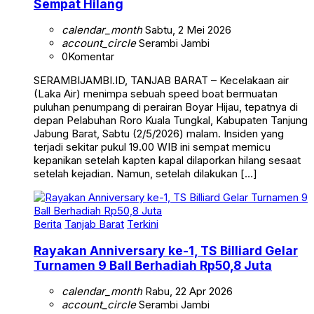
Sempat Hilang
calendar_month
Sabtu, 2 Mei 2026
account_circle
Serambi Jambi
0
Komentar
SERAMBIJAMBI.ID, TANJAB BARAT – Kecelakaan air
(Laka Air) menimpa sebuah speed boat bermuatan
puluhan penumpang di perairan Boyar Hijau, tepatnya di
depan Pelabuhan Roro Kuala Tungkal, Kabupaten Tanjung
Jabung Barat, Sabtu (2/5/2026) malam. Insiden yang
terjadi sekitar pukul 19.00 WIB ini sempat memicu
kepanikan setelah kapten kapal dilaporkan hilang sesaat
setelah kejadian. Namun, setelah dilakukan […]
Berita
Tanjab Barat
Terkini
Rayakan Anniversary ke-1, TS Billiard Gelar
Turnamen 9 Ball Berhadiah Rp50,8 Juta
calendar_month
Rabu, 22 Apr 2026
account_circle
Serambi Jambi