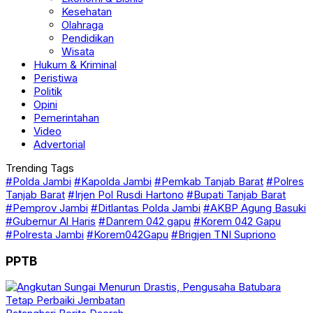
Kesehatan
Olahraga
Pendidikan
Wisata
Hukum & Kriminal
Peristiwa
Politik
Opini
Pemerintahan
Video
Advertorial
Trending Tags
#Polda Jambi
#Kapolda Jambi
#Pemkab Tanjab Barat
#Polres
Tanjab Barat
#Irjen Pol Rusdi Hartono
#Bupati Tanjab Barat
#Pemprov Jambi
#Ditlantas Polda Jambi
#AKBP Agung Basuki
#Gubernur Al Haris
#Danrem 042 gapu
#Korem 042 Gapu
#Polresta Jambi
#Korem042Gapu
#Brigjen TNI Supriono
PPTB