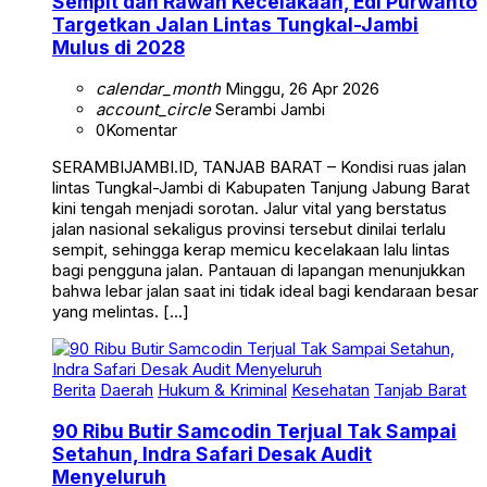
Sempit dan Rawan Kecelakaan, Edi Purwanto
Targetkan Jalan Lintas Tungkal-Jambi
Mulus di 2028
calendar_month
Minggu, 26 Apr 2026
account_circle
Serambi Jambi
0
Komentar
SERAMBIJAMBI.ID, TANJAB BARAT – Kondisi ruas jalan
lintas Tungkal-Jambi di Kabupaten Tanjung Jabung Barat
kini tengah menjadi sorotan. Jalur vital yang berstatus
jalan nasional sekaligus provinsi tersebut dinilai terlalu
sempit, sehingga kerap memicu kecelakaan lalu lintas
bagi pengguna jalan. Pantauan di lapangan menunjukkan
bahwa lebar jalan saat ini tidak ideal bagi kendaraan besar
yang melintas. […]
Berita
Daerah
Hukum & Kriminal
Kesehatan
Tanjab Barat
90 Ribu Butir Samcodin Terjual Tak Sampai
Setahun, Indra Safari Desak Audit
Menyeluruh