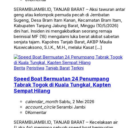
SERAMBIJAMBI.ID, TANJAB BARAT – Aksi tawuran antar
geng atau kelompok pemuda pecah di Jembatan
Sugeng, Desa Bram Itam Kanan, Kecamatan Bram Itam,
Kabupaten Tanjung Jabung Barat, Minggu (10/5/2026)
dini hari. Insiden ini mengakibatkan seorang remaja
berinisial MF (16) mengalami luka berat akibat sabetan
senjata tajam. Kapolres Tanjab Barat, AKBP Maulia
Kuswicaksono, S.I.K., M.H., melalui Kasat […]
Berita
Peristiwa
Tanjab Barat
Terkini
Speed Boat Bermuatan 24 Penumpang
Tabrak Togok di Kuala Tungkal, Kapten
Sempat Hilang
calendar_month
Sabtu, 2 Mei 2026
account_circle
Serambi Jambi
0
Komentar
SERAMBIJAMBI.ID, TANJAB BARAT – Kecelakaan air
(Laka Air) menimpa sebuah speed boat bermuatan