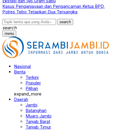
Ekstasi dan 146 Gram Sabu
Kasus Penganiayaan dan Pengancaman Ketua BPD,
Polres Tebo Tetapkan Dua Tersangka
search
search
menu
Nasional
Berita
Terkini
Populer
Pilihan
expand_more
Daerah
Jambi
Batanghari
Muaro Jambi
Tanjab Barat
Tanjab Timur