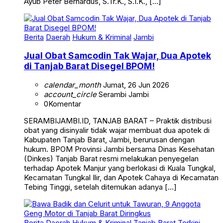
Ayub Peter Bernardus, S.Tr.K., S.I.K., […]
Berita
Daerah
Hukum & Kriminal
Jambi
Jual Obat Samcodin Tak Wajar, Dua Apotek
di Tanjab Barat Disegel BPOM!
calendar_month
Jumat, 26 Jun 2026
account_circle
Serambi Jambi
0
Komentar
SERAMBIJAMBI.ID, TANJAB BARAT – Praktik distribusi
obat yang disinyalir tidak wajar membuat dua apotek di
Kabupaten Tanjab Barat, Jambi, berurusan dengan
hukum. BPOM Provinsi Jambi bersama Dinas Kesehatan
(Dinkes) Tanjab Barat resmi melakukan penyegelan
terhadap Apotek Manjur yang berlokasi di Kuala Tungkal,
Kecamatan Tungkal Ilir, dan Apotek Cahaya di Kecamatan
Tebing Tinggi, setelah ditemukan adanya […]
Berita
Daerah
Hukum & Kriminal
Tanjab Barat
Terkini