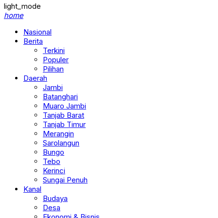
light_mode
home
Nasional
Berita
Terkini
Populer
Pilihan
Daerah
Jambi
Batanghari
Muaro Jambi
Tanjab Barat
Tanjab Timur
Merangin
Sarolangun
Bungo
Tebo
Kerinci
Sungai Penuh
Kanal
Budaya
Desa
Ekonomi & Bisnis