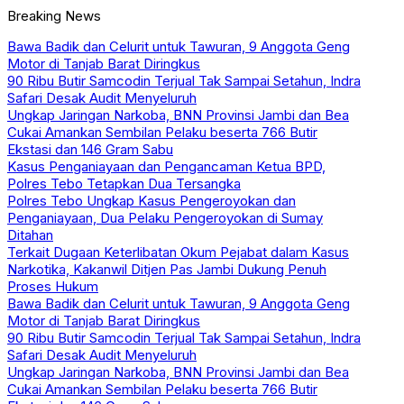
Breaking News
Bawa Badik dan Celurit untuk Tawuran, 9 Anggota Geng
Motor di Tanjab Barat Diringkus
90 Ribu Butir Samcodin Terjual Tak Sampai Setahun, Indra
Safari Desak Audit Menyeluruh
Ungkap Jaringan Narkoba, BNN Provinsi Jambi dan Bea
Cukai Amankan Sembilan Pelaku beserta 766 Butir
Ekstasi dan 146 Gram Sabu
Kasus Penganiayaan dan Pengancaman Ketua BPD,
Polres Tebo Tetapkan Dua Tersangka
Polres Tebo Ungkap Kasus Pengeroyokan dan
Penganiayaan, Dua Pelaku Pengeroyokan di Sumay
Ditahan
Terkait Dugaan Keterlibatan Okum Pejabat dalam Kasus
Narkotika, Kakanwil Ditjen Pas Jambi Dukung Penuh
Proses Hukum
Bawa Badik dan Celurit untuk Tawuran, 9 Anggota Geng
Motor di Tanjab Barat Diringkus
90 Ribu Butir Samcodin Terjual Tak Sampai Setahun, Indra
Safari Desak Audit Menyeluruh
Ungkap Jaringan Narkoba, BNN Provinsi Jambi dan Bea
Cukai Amankan Sembilan Pelaku beserta 766 Butir