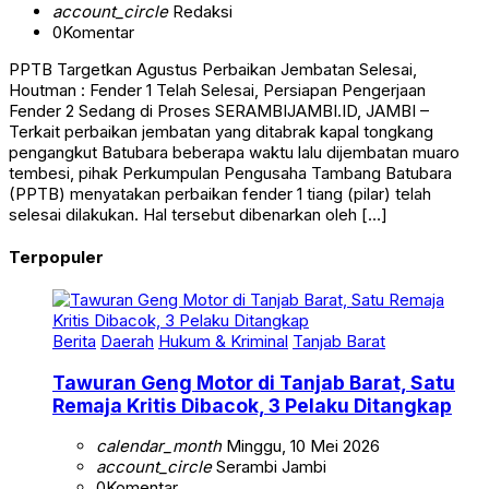
account_circle
Redaksi
0
Komentar
PPTB Targetkan Agustus Perbaikan Jembatan Selesai,
Houtman : Fender 1 Telah Selesai, Persiapan Pengerjaan
Fender 2 Sedang di Proses SERAMBIJAMBI.ID, JAMBI –
Terkait perbaikan jembatan yang ditabrak kapal tongkang
pengangkut Batubara beberapa waktu lalu dijembatan muaro
tembesi, pihak Perkumpulan Pengusaha Tambang Batubara
(PPTB) menyatakan perbaikan fender 1 tiang (pilar) telah
selesai dilakukan. Hal tersebut dibenarkan oleh […]
Terpopuler
Berita
Daerah
Hukum & Kriminal
Tanjab Barat
Tawuran Geng Motor di Tanjab Barat, Satu
Remaja Kritis Dibacok, 3 Pelaku Ditangkap
calendar_month
Minggu, 10 Mei 2026
account_circle
Serambi Jambi
0
Komentar