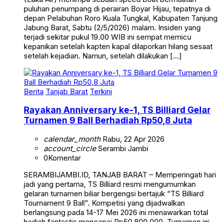
puluhan penumpang di perairan Boyar Hijau, tepatnya di
depan Pelabuhan Roro Kuala Tungkal, Kabupaten Tanjung
Jabung Barat, Sabtu (2/5/2026) malam. Insiden yang
terjadi sekitar pukul 19.00 WIB ini sempat memicu
kepanikan setelah kapten kapal dilaporkan hilang sesaat
setelah kejadian. Namun, setelah dilakukan […]
Berita
Tanjab Barat
Terkini
Rayakan Anniversary ke-1, TS Billiard Gelar
Turnamen 9 Ball Berhadiah Rp50,8 Juta
calendar_month
Rabu, 22 Apr 2026
account_circle
Serambi Jambi
0
Komentar
SERAMBIJAMBI.ID, TANJAB BARAT – Memperingati hari
jadi yang pertama, TS Billiard resmi mengumumkan
gelaran turnamen biliar bergengsi bertajuk “TS Billiard
Tournament 9 Ball”. Kompetisi yang dijadwalkan
berlangsung pada 14-17 Mei 2026 ini menawarkan total
hadiah fantastis mencapai Rp50.800.000. Turnamen ini