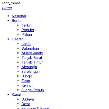
light_mode
home
Nasional
Berita
Terkini
Populer
Pilihan
Daerah
Jambi
Batanghari
Muaro Jambi
Tanjab Barat
Tanjab Timur
Merangin
Sarolangun
Bungo
Tebo
Kerinci
Sungai Penuh
Kanal
Budaya
Desa
Ekonomi & Bisnis