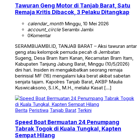
Tawuran Geng Motor di Tanjab Barat, Satu
Remaja Kritis Dibacok, 3 Pelaku Ditangkap
calendar_month
Minggu, 10 Mei 2026
account_circle
Serambi Jambi
0
Komentar
SERAMBIJAMBI.ID, TANJAB BARAT – Aksi tawuran antar
geng atau kelompok pemuda pecah di Jembatan
Sugeng, Desa Bram Itam Kanan, Kecamatan Bram Itam,
Kabupaten Tanjung Jabung Barat, Minggu (10/5/2026)
dini hari. Insiden ini mengakibatkan seorang remaja
berinisial MF (16) mengalami luka berat akibat sabetan
senjata tajam. Kapolres Tanjab Barat, AKBP Maulia
Kuswicaksono, S.I.K., M.H., melalui Kasat […]
Berita
Peristiwa
Tanjab Barat
Terkini
Speed Boat Bermuatan 24 Penumpang
Tabrak Togok di Kuala Tungkal, Kapten
Sempat Hilang