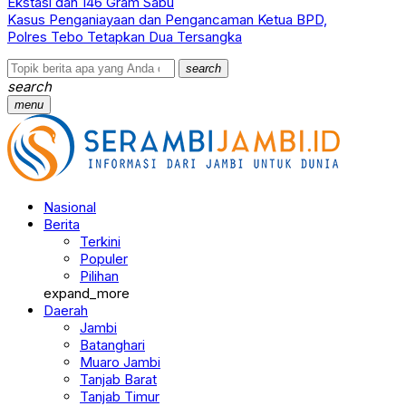
Ekstasi dan 146 Gram Sabu
Kasus Penganiayaan dan Pengancaman Ketua BPD,
Polres Tebo Tetapkan Dua Tersangka
search
search
menu
Nasional
Berita
Terkini
Populer
Pilihan
expand_more
Daerah
Jambi
Batanghari
Muaro Jambi
Tanjab Barat
Tanjab Timur