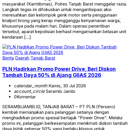
masyarakat (Kamtibmas), Polres Tanjab Barat menggelar razia.
Langkah tegas ini difokuskan untuk mengantisipasi aksi
meresahkan dari kelompok genk motor serta penggunaan
knalpot brong yang kerap mengganggu kenyamanan warga,
khususnya pada malam hari. Dalam operasi penertiban
tersebut, aparat kepolisian berhasil mengamankan belasan unit
kendaraan […]
Berita
Daerah
Tanjab Barat
PLN Hadirkan Promo Power Drive, Beri Diskon
Tambah Daya 50% di Ajang GIIAS 2026
calendar_month
Kamis, 30 Jul 2026
account_circle
Serambi Jambi
0
Komentar
SERAMBIJAMBI.ID, TANJAB BARAT – PT PLN (Persero)
kembali memanjakan para pelanggan setianya dengan
menghadirkan promo spesial bertajuk “Power Drive”. Melalui
promo ini, pelanggan berkesempatan menikmati diskon tambah
daya listrik sebesar 50% yang berlaku khusus untuk