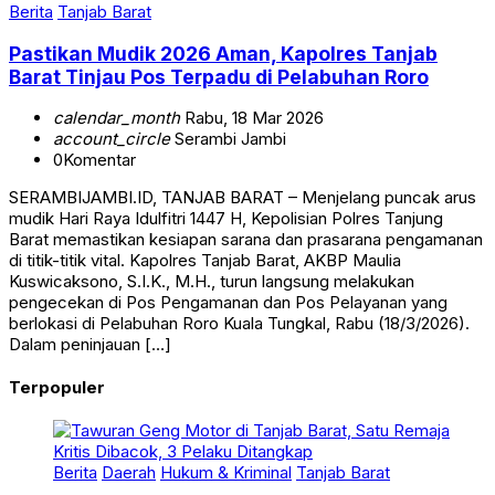
Berita
Tanjab Barat
Pastikan Mudik 2026 Aman, Kapolres Tanjab
Barat Tinjau Pos Terpadu di Pelabuhan Roro
calendar_month
Rabu, 18 Mar 2026
account_circle
Serambi Jambi
0
Komentar
SERAMBIJAMBI.ID, TANJAB BARAT – Menjelang puncak arus
mudik Hari Raya Idulfitri 1447 H, Kepolisian Polres Tanjung
Barat memastikan kesiapan sarana dan prasarana pengamanan
di titik-titik vital. Kapolres Tanjab Barat, AKBP Maulia
Kuswicaksono, S.I.K., M.H., turun langsung melakukan
pengecekan di Pos Pengamanan dan Pos Pelayanan yang
berlokasi di Pelabuhan Roro Kuala Tungkal, Rabu (18/3/2026).
Dalam peninjauan […]
Terpopuler
Berita
Daerah
Hukum & Kriminal
Tanjab Barat