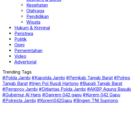
Kesehatan
Olahraga
Pendidikan
Wisata
Hukum & Kriminal
Peristiwa
Politik
Opini
Pemerintahan
Video
Advertorial
Trending Tags
#Polda Jambi
#Kapolda Jambi
#Pemkab Tanjab Barat
#Polres
Tanjab Barat
#Irjen Pol Rusdi Hartono
#Bupati Tanjab Barat
#Pemprov Jambi
#Ditlantas Polda Jambi
#AKBP Agung Basuki
#Gubernur Al Haris
#Danrem 042 gapu
#Korem 042 Gapu
#Polresta Jambi
#Korem042Gapu
#Brigjen TNI Supriono