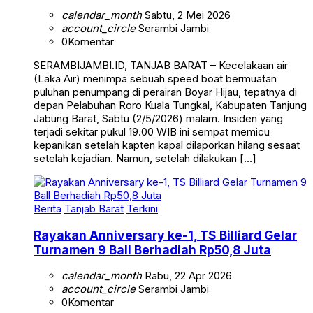
calendar_month
Sabtu, 2 Mei 2026
account_circle
Serambi Jambi
0
Komentar
SERAMBIJAMBI.ID, TANJAB BARAT – Kecelakaan air
(Laka Air) menimpa sebuah speed boat bermuatan
puluhan penumpang di perairan Boyar Hijau, tepatnya di
depan Pelabuhan Roro Kuala Tungkal, Kabupaten Tanjung
Jabung Barat, Sabtu (2/5/2026) malam. Insiden yang
terjadi sekitar pukul 19.00 WIB ini sempat memicu
kepanikan setelah kapten kapal dilaporkan hilang sesaat
setelah kejadian. Namun, setelah dilakukan […]
Berita
Tanjab Barat
Terkini
Rayakan Anniversary ke-1, TS Billiard Gelar
Turnamen 9 Ball Berhadiah Rp50,8 Juta
calendar_month
Rabu, 22 Apr 2026
account_circle
Serambi Jambi
0
Komentar