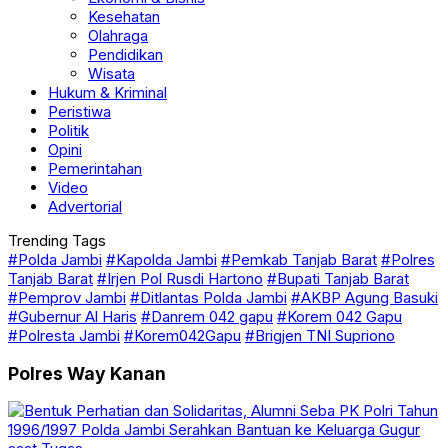
Kesehatan
Olahraga
Pendidikan
Wisata
Hukum & Kriminal
Peristiwa
Politik
Opini
Pemerintahan
Video
Advertorial
Trending Tags
#Polda Jambi
#Kapolda Jambi
#Pemkab Tanjab Barat
#Polres
Tanjab Barat
#Irjen Pol Rusdi Hartono
#Bupati Tanjab Barat
#Pemprov Jambi
#Ditlantas Polda Jambi
#AKBP Agung Basuki
#Gubernur Al Haris
#Danrem 042 gapu
#Korem 042 Gapu
#Polresta Jambi
#Korem042Gapu
#Brigjen TNI Supriono
Polres Way Kanan