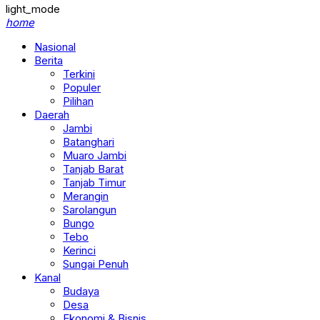
light_mode
home
Nasional
Berita
Terkini
Populer
Pilihan
Daerah
Jambi
Batanghari
Muaro Jambi
Tanjab Barat
Tanjab Timur
Merangin
Sarolangun
Bungo
Tebo
Kerinci
Sungai Penuh
Kanal
Budaya
Desa
Ekonomi & Bisnis