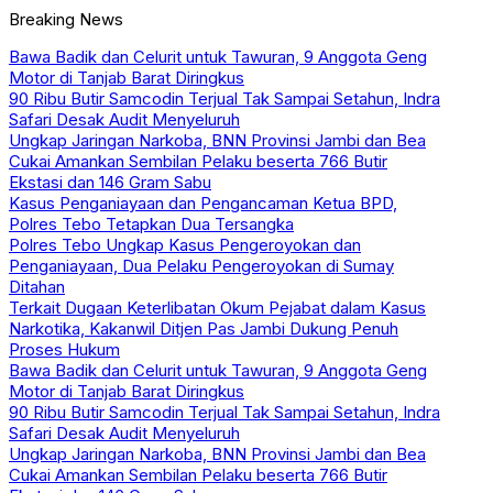
Breaking News
Bawa Badik dan Celurit untuk Tawuran, 9 Anggota Geng
Motor di Tanjab Barat Diringkus
90 Ribu Butir Samcodin Terjual Tak Sampai Setahun, Indra
Safari Desak Audit Menyeluruh
Ungkap Jaringan Narkoba, BNN Provinsi Jambi dan Bea
Cukai Amankan Sembilan Pelaku beserta 766 Butir
Ekstasi dan 146 Gram Sabu
Kasus Penganiayaan dan Pengancaman Ketua BPD,
Polres Tebo Tetapkan Dua Tersangka
Polres Tebo Ungkap Kasus Pengeroyokan dan
Penganiayaan, Dua Pelaku Pengeroyokan di Sumay
Ditahan
Terkait Dugaan Keterlibatan Okum Pejabat dalam Kasus
Narkotika, Kakanwil Ditjen Pas Jambi Dukung Penuh
Proses Hukum
Bawa Badik dan Celurit untuk Tawuran, 9 Anggota Geng
Motor di Tanjab Barat Diringkus
90 Ribu Butir Samcodin Terjual Tak Sampai Setahun, Indra
Safari Desak Audit Menyeluruh
Ungkap Jaringan Narkoba, BNN Provinsi Jambi dan Bea
Cukai Amankan Sembilan Pelaku beserta 766 Butir