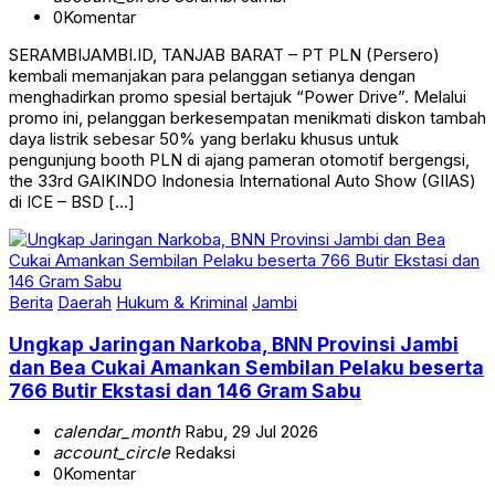
0
Komentar
SERAMBIJAMBI.ID, TANJAB BARAT – PT PLN (Persero)
kembali memanjakan para pelanggan setianya dengan
menghadirkan promo spesial bertajuk “Power Drive”. Melalui
promo ini, pelanggan berkesempatan menikmati diskon tambah
daya listrik sebesar 50% yang berlaku khusus untuk
pengunjung booth PLN di ajang pameran otomotif bergengsi,
the 33rd GAIKINDO Indonesia International Auto Show (GIIAS)
di ICE – BSD […]
Berita
Daerah
Hukum & Kriminal
Jambi
Ungkap Jaringan Narkoba, BNN Provinsi Jambi
dan Bea Cukai Amankan Sembilan Pelaku beserta
766 Butir Ekstasi dan 146 Gram Sabu
calendar_month
Rabu, 29 Jul 2026
account_circle
Redaksi
0
Komentar