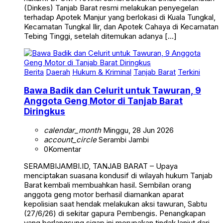
(Dinkes) Tanjab Barat resmi melakukan penyegelan
terhadap Apotek Manjur yang berlokasi di Kuala Tungkal,
Kecamatan Tungkal Ilir, dan Apotek Cahaya di Kecamatan
Tebing Tinggi, setelah ditemukan adanya […]
Berita
Daerah
Hukum & Kriminal
Tanjab Barat
Terkini
Bawa Badik dan Celurit untuk Tawuran, 9
Anggota Geng Motor di Tanjab Barat
Diringkus
calendar_month
Minggu, 28 Jun 2026
account_circle
Serambi Jambi
0
Komentar
SERAMBIJAMBI.ID, TANJAB BARAT – Upaya
menciptakan suasana kondusif di wilayah hukum Tanjab
Barat kembali membuahkan hasil. Sembilan orang
anggota geng motor berhasil diamankan aparat
kepolisian saat hendak melakukan aksi tawuran, Sabtu
(27/6/26) di sekitar gapura Pembengis. Penangkapan
yang berlangsung sigap ini merupakan tindak lanjut dari