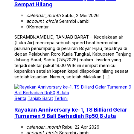
Sempat Hilang
calendar_month
Sabtu, 2 Mei 2026
account_circle
Serambi Jambi
0
Komentar
SERAMBIJAMBI.ID, TANJAB BARAT – Kecelakaan air
(Laka Air) menimpa sebuah speed boat bermuatan
puluhan penumpang di perairan Boyar Hijau, tepatnya di
depan Pelabuhan Roro Kuala Tungkal, Kabupaten Tanjung
Jabung Barat, Sabtu (2/5/2026) malam. Insiden yang
terjadi sekitar pukul 19.00 WIB ini sempat memicu
kepanikan setelah kapten kapal dilaporkan hilang sesaat
setelah kejadian. Namun, setelah dilakukan […]
Berita
Tanjab Barat
Terkini
Rayakan Anniversary ke-1, TS Billiard Gelar
Turnamen 9 Ball Berhadiah Rp50,8 Juta
calendar_month
Rabu, 22 Apr 2026
account_circle
Serambi Jambi