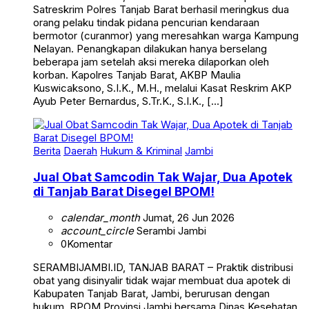
Satreskrim Polres Tanjab Barat berhasil meringkus dua
orang pelaku tindak pidana pencurian kendaraan
bermotor (curanmor) yang meresahkan warga Kampung
Nelayan. Penangkapan dilakukan hanya berselang
beberapa jam setelah aksi mereka dilaporkan oleh
korban. Kapolres Tanjab Barat, AKBP Maulia
Kuswicaksono, S.I.K., M.H., melalui Kasat Reskrim AKP
Ayub Peter Bernardus, S.Tr.K., S.I.K., […]
Berita
Daerah
Hukum & Kriminal
Jambi
Jual Obat Samcodin Tak Wajar, Dua Apotek
di Tanjab Barat Disegel BPOM!
calendar_month
Jumat, 26 Jun 2026
account_circle
Serambi Jambi
0
Komentar
SERAMBIJAMBI.ID, TANJAB BARAT – Praktik distribusi
obat yang disinyalir tidak wajar membuat dua apotek di
Kabupaten Tanjab Barat, Jambi, berurusan dengan
hukum. BPOM Provinsi Jambi bersama Dinas Kesehatan