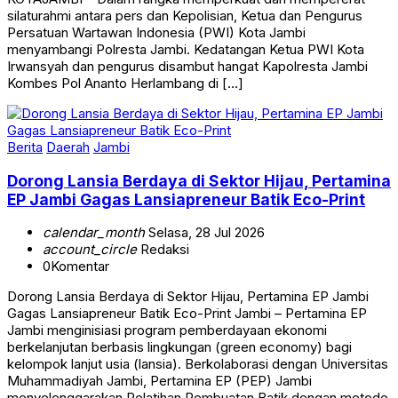
silaturahmi antara pers dan Kepolisian, Ketua dan Pengurus
Persatuan Wartawan Indonesia (PWI) Kota Jambi
menyambangi Polresta Jambi. Kedatangan Ketua PWI Kota
Irwansyah dan pengurus disambut hangat Kapolresta Jambi
Kombes Pol Ananto Herlambang di […]
Berita
Daerah
Jambi
Dorong Lansia Berdaya di Sektor Hijau, Pertamina
EP Jambi Gagas Lansiapreneur Batik Eco-Print
calendar_month
Selasa, 28 Jul 2026
account_circle
Redaksi
0
Komentar
Dorong Lansia Berdaya di Sektor Hijau, Pertamina EP Jambi
Gagas Lansiapreneur Batik Eco-Print Jambi – Pertamina EP
Jambi menginisiasi program pemberdayaan ekonomi
berkelanjutan berbasis lingkungan (green economy) bagi
kelompok lanjut usia (lansia). Berkolaborasi dengan Universitas
Muhammadiyah Jambi, Pertamina EP (PEP) Jambi
menyelenggarakan Pelatihan Pembuatan Batik dengan metode