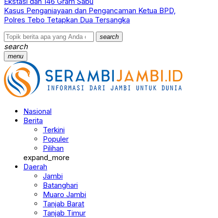
Ekstasi dan 146 Gram Sabu
Kasus Penganiayaan dan Pengancaman Ketua BPD,
Polres Tebo Tetapkan Dua Tersangka
search
search
menu
Nasional
Berita
Terkini
Populer
Pilihan
expand_more
Daerah
Jambi
Batanghari
Muaro Jambi
Tanjab Barat
Tanjab Timur