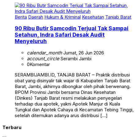
Berita
Daerah
Hukum & Kriminal
Kesehatan
Tanjab Barat
90 Ribu Butir Samcodin Terjual Tak Sampai
Setahun, Indra Safari Desak Audit
Menyeluruh
calendar_month
Jumat, 26 Jun 2026
account_circle
Serambi Jambi
0
Komentar
SERAMBIJAMBI.ID, TANJAB BARAT – Praktik distribusi
obat yang disinyalir tak wajar di Kabupaten Tanjab Barat
Barat, Jambi, akhirnya dibongkar oleh pihak berwenang.
BPOM Provinsi Jambi bersama Dinas Kesehatan
(Dinkes) Tanjab Barat resmi melakukan penyegelan
terhadap dua apotek, yakni Apotek Manjur di Kuala
Tungkal dan Apotek Cahaya di Kecamatan Tebing Tinggi,
setelah ditemukan adanya arus distribusi […]
Terbaru