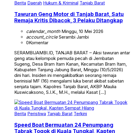
Berita
Daerah
Hukum & Kriminal
Tanjab Barat
Tawuran Geng Motor di Tanjab Barat, Satu
Remaja Kritis Dibacok, 3 Pelaku Ditangkap
calendar_month
Minggu, 10 Mei 2026
account_circle
Serambi Jambi
0
Komentar
SERAMBIJAMBI.ID, TANJAB BARAT – Aksi tawuran antar
geng atau kelompok pemuda pecah di Jembatan
Sugeng, Desa Bram Itam Kanan, Kecamatan Bram Itam,
Kabupaten Tanjung Jabung Barat, Minggu (10/5/2026)
dini hari. Insiden ini mengakibatkan seorang remaja
berinisial MF (16) mengalami luka berat akibat sabetan
senjata tajam. Kapolres Tanjab Barat, AKBP Maulia
Kuswicaksono, S.I.K., M.H., melalui Kasat […]
Berita
Peristiwa
Tanjab Barat
Terkini
Speed Boat Bermuatan 24 Penumpang
Tabrak Togok di Kuala Tungkal, Kapten