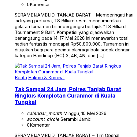
0
Komentar
SERAMBIJAMBI.ID, TANJAB BARAT – Memperingati hari
jadi yang pertama, TS Billiard resmi mengumumkan
gelaran turnamen biliar bergengsi bertajuk “TS Billiard
Tournament 9 Ball”. Kompetisi yang dijadwalkan
berlangsung pada 14-17 Mei 2026 ini menawarkan total
hadiah fantastis mencapai Rp50.800.000. Turnamen ini
ditujukan bagi para pecinta olahraga bola sodok dengan
kategori Handicap (HC) 3, 4B, 4N, dan […]
Berita
Hukum & Kriminal
Tak Sampai 24 Jam, Polres Tanjab Barat
Ringkus Komplotan Curanmor di Kuala
Tungkal
calendar_month
Minggu, 10 Mei 2026
account_circle
Serambi Jambi
0
Komentar
SERAMBIJAMBI.ID, TANJAB BARAT – Tim Opsnal