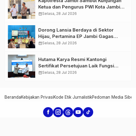
Kapolresta Jambi Sambut Kunjungan
Ketua dan Pengurus PWI Kota Jambi
Perkuat Sinergi dan Kolaborasi
calendar_month
Selasa, 28 Jul 2026
Dorong Lansia Berdaya di Sektor
Hijau, Pertamina EP Jambi Gagas
Lansiapreneur Batik Eco-Print
calendar_month
Selasa, 28 Jul 2026
Hutama Karya Resmi Kantongi
Sertifikat Persetujuan Laik Fungsi
Struktur Jembatan Musi V Tol
calendar_month
Selasa, 28 Jul 2026
Palembang–Betung
Beranda
Kebijakan Privasi
Kode Etik Jurnalistik
Pedoman Media Siber
Serambi Jambi - Informasi dari Jambi untuk Dunia