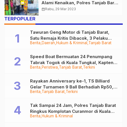
Alami Kenaikan, Polres Tanjab Barat
Berikan Bantuan kepada Warga
calendar_month
Rabu, 29 Mar 2023
Kurang Mampu
TERPOPULER
Tawuran Geng Motor di Tanjab Barat,
Satu Remaja Kritis Dibacok, 3 Pelaku
Berita
Daerah
Hukum & Kriminal
Tanjab Barat
Ditangkap
Speed Boat Bermuatan 24 Penumpang
Tabrak Togok di Kuala Tungkal, Kapten
Berita
Peristiwa
Tanjab Barat
Terkini
Sempat Hilang
Rayakan Anniversary ke-1, TS Billiard
Gelar Turnamen 9 Ball Berhadiah Rp50,8
Berita
Tanjab Barat
Terkini
Juta
Tak Sampai 24 Jam, Polres Tanjab Barat
Ringkus Komplotan Curanmor di Kuala
Berita
Hukum & Kriminal
Tungkal