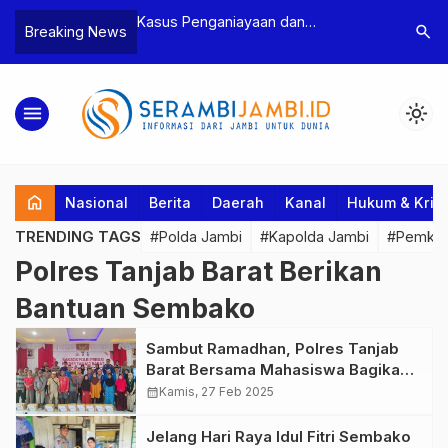
n Narkoba, BNN
Kasus Penganiayaan dan
Polres T
search
Breaking News
dan Bea Cukai
Pengancaman Ketua BPD, Polres
Pengeroy
an Pelaku beserta
Tebo Tetapkan Dua Tersangka
Dua Pela
si dan 146 Gram
Ditahan
menu
light_mode
home
Nasional
Berita
Daerah
Kanal
Hukum & Krim
TRENDING TAGS
#Polda Jambi
#Kapolda Jambi
#Pemkab
Polres Tanjab Barat Berikan
Bantuan Sembako
Sambut Ramadhan, Polres Tanjab
Barat Bersama Mahasiswa Bagikan
Ratusan Paket Sembako ke Warga
calendar_month
Kamis, 27 Feb 2025
Jelang Hari Raya Idul Fitri Sembako