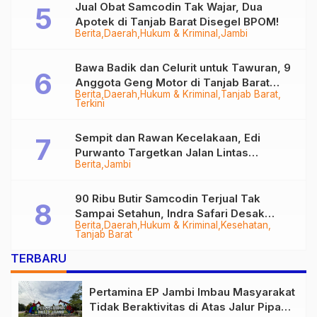
Jual Obat Samcodin Tak Wajar, Dua
Apotek di Tanjab Barat Disegel BPOM!
Berita
Daerah
Hukum & Kriminal
Jambi
Bawa Badik dan Celurit untuk Tawuran, 9
Anggota Geng Motor di Tanjab Barat
Berita
Daerah
Hukum & Kriminal
Tanjab Barat
Diringkus
Terkini
Sempit dan Rawan Kecelakaan, Edi
Purwanto Targetkan Jalan Lintas
Berita
Jambi
Tungkal-Jambi Mulus di 2028
90 Ribu Butir Samcodin Terjual Tak
Sampai Setahun, Indra Safari Desak
Berita
Daerah
Hukum & Kriminal
Kesehatan
Audit Menyeluruh
Tanjab Barat
TERBARU
Pertamina EP Jambi Imbau Masyarakat
Tidak Beraktivitas di Atas Jalur Pipa