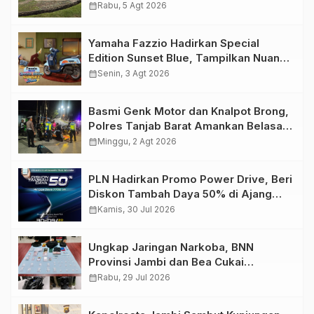
Migas Demi Keselamatan Bersama
calendar_month
Rabu, 5 Agt 2026
Yamaha Fazzio Hadirkan Special
Edition Sunset Blue, Tampilkan Nuansa
Retro Summer yang Semakin Skena
calendar_month
Senin, 3 Agt 2026
Basmi Genk Motor dan Knalpot Brong,
Polres Tanjab Barat Amankan Belasan
Kendaraan
calendar_month
Minggu, 2 Agt 2026
PLN Hadirkan Promo Power Drive, Beri
Diskon Tambah Daya 50% di Ajang
GIIAS 2026
calendar_month
Kamis, 30 Jul 2026
Ungkap Jaringan Narkoba, BNN
Provinsi Jambi dan Bea Cukai
Amankan Sembilan Pelaku beserta
calendar_month
Rabu, 29 Jul 2026
766 Butir Ekstasi dan 146 Gram Sabu