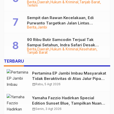
Berita
Daerah
Hukum & Kriminal
Tanjab Barat
Diringkus
Terkini
Sempit dan Rawan Kecelakaan, Edi
Purwanto Targetkan Jalan Lintas
Berita
Jambi
Tungkal-Jambi Mulus di 2028
90 Ribu Butir Samcodin Terjual Tak
Sampai Setahun, Indra Safari Desak
Berita
Daerah
Hukum & Kriminal
Kesehatan
Audit Menyeluruh
Tanjab Barat
TERBARU
Pertamina EP Jambi Imbau Masyarakat
Tidak Beraktivitas di Atas Jalur Pipa
Migas Demi Keselamatan Bersama
calendar_month
Rabu, 5 Agt 2026
Yamaha Fazzio Hadirkan Special
Edition Sunset Blue, Tampilkan Nuansa
Retro Summer yang Semakin Skena
calendar_month
Senin, 3 Agt 2026