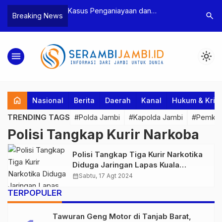
n Narkoba, BNN
Kasus Penganiayaan dan
Polres T
search
Breaking News
dan Bea Cukai
Pengancaman Ketua BPD, Polres
Pengeroy
an Pelaku beserta
Tebo Tetapkan Dua Tersangka
Dua Pela
si dan 146 Gram
Ditahan
menu
light_mode
home
Nasional
Berita
Daerah
Kanal
Hukum & Krim
TRENDING TAGS
#Polda Jambi
#Kapolda Jambi
#Pemkab
Polisi Tangkap Kurir Narkoba
Polisi Tangkap Tiga Kurir Narkotika
Diduga Jaringan Lapas Kuala
Tungkal
calendar_month
Sabtu, 17 Agt 2024
TERPOPULER
Tawuran Geng Motor di Tanjab Barat,