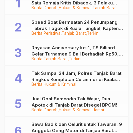
Satu Remaja Kritis Dibacok, 3 Pelaku
Berita
Daerah
Hukum & Kriminal
Tanjab Barat
Ditangkap
Speed Boat Bermuatan 24 Penumpang
Tabrak Togok di Kuala Tungkal, Kapten
Berita
Peristiwa
Tanjab Barat
Terkini
Sempat Hilang
Rayakan Anniversary ke-1, TS Billiard
Gelar Turnamen 9 Ball Berhadiah Rp50,8
Berita
Tanjab Barat
Terkini
Juta
Tak Sampai 24 Jam, Polres Tanjab Barat
Ringkus Komplotan Curanmor di Kuala
Berita
Hukum & Kriminal
Tungkal
Jual Obat Samcodin Tak Wajar, Dua
Apotek di Tanjab Barat Disegel BPOM!
Berita
Daerah
Hukum & Kriminal
Jambi
Bawa Badik dan Celurit untuk Tawuran, 9
Anggota Geng Motor di Tanjab Barat