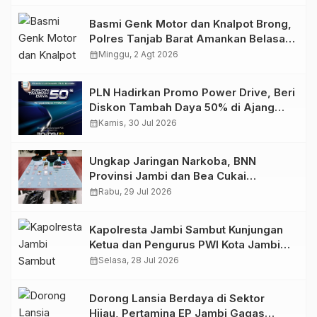
Basmi Genk Motor dan Knalpot Brong,
Polres Tanjab Barat Amankan Belasan
Kendaraan
calendar_month
Minggu, 2 Agt 2026
PLN Hadirkan Promo Power Drive, Beri
Diskon Tambah Daya 50% di Ajang
GIIAS 2026
calendar_month
Kamis, 30 Jul 2026
Ungkap Jaringan Narkoba, BNN
Provinsi Jambi dan Bea Cukai
Amankan Sembilan Pelaku beserta
calendar_month
Rabu, 29 Jul 2026
766 Butir Ekstasi dan 146 Gram Sabu
Kapolresta Jambi Sambut Kunjungan
Ketua dan Pengurus PWI Kota Jambi
Perkuat Sinergi dan Kolaborasi
calendar_month
Selasa, 28 Jul 2026
Dorong Lansia Berdaya di Sektor
Hijau, Pertamina EP Jambi Gagas