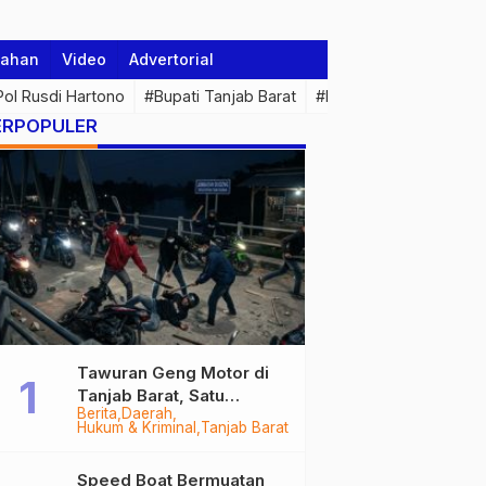
tahan
Video
Advertorial
 Pol Rusdi Hartono
#Bupati Tanjab Barat
#Pemprov Jambi
#Di
ERPOPULER
Tawuran Geng Motor di
Tanjab Barat, Satu
Berita
Daerah
Remaja Kritis Dibacok, 3
Hukum & Kriminal
Tanjab Barat
Pelaku Ditangkap
Speed Boat Bermuatan