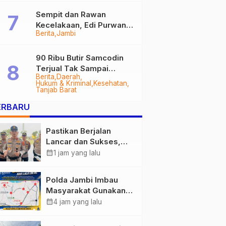
Sempit dan Rawan
Kecelakaan, Edi Purwanto
Berita
Jambi
Targetkan Jalan Lintas
Tungkal-Jambi Mulus di
2028
90 Ribu Butir Samcodin
Terjual Tak Sampai
Berita
Daerah
Setahun, Indra Safari
Hukum & Kriminal
Kesehatan
Desak Audit Menyeluruh
Tanjab Barat
ERBARU
Pastikan Berjalan
Lancar dan Sukses,
Polda Jambi Siapkan
calendar_month
1 jam yang lalu
Pengamanan Berlapis
untuk 8.750 Pelari,
Polda Jambi Imbau
1.848 Personel Kawal
Masyarakat Gunakan
Presisi Merdeka Run
Jalur Alternatif Selama
calendar_month
4 jam yang lalu
Pelaksanaan Presisi
Merdeka Run 2026