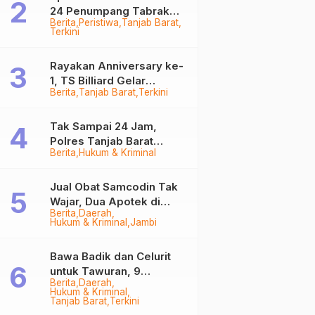
24 Penumpang Tabrak
Berita
Peristiwa
Tanjab Barat
Togok di Kuala Tungkal,
Terkini
Kapten Sempat Hilang
Rayakan Anniversary ke-
1, TS Billiard Gelar
Berita
Tanjab Barat
Terkini
Turnamen 9 Ball
Berhadiah Rp50,8 Juta
Tak Sampai 24 Jam,
Polres Tanjab Barat
Berita
Hukum & Kriminal
Ringkus Komplotan
Curanmor di Kuala
Tungkal
Jual Obat Samcodin Tak
Wajar, Dua Apotek di
Berita
Daerah
Tanjab Barat Disegel
Hukum & Kriminal
Jambi
BPOM!
Bawa Badik dan Celurit
untuk Tawuran, 9
Berita
Daerah
Anggota Geng Motor di
Hukum & Kriminal
Tanjab Barat Diringkus
Tanjab Barat
Terkini