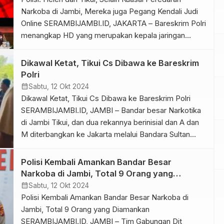
Narkoba di Jambi, Mereka juga Pegang Kendali Judi
Online SERAMBIJAMBI.ID, JAKARTA – Bareskrim Polri
menangkap HD yang merupakan kepala jaringan
bisnis lapak narkoba jenis sabu di Jambi. Selain HD,
aparat juga menangkap kaki tangannya yang masih
Dikawal Ketat, Tikui Cs Dibawa ke Bareskrim
memiliki hubungan keluarga. Penangkapan HD
Polri
dilakukan pada Kamis (10/10/2024) kemarin, di sebuah
calendar_month
Sabtu, 12 Okt 2024
[…]
Dikawal Ketat, Tikui Cs Dibawa ke Bareskrim Polri
SERAMBIJAMBI.ID, JAMBI – Bandar besar Narkotika
di Jambi Tikui, dan dua rekannya berinisial dan A dan
M diterbangkan ke Jakarta melalui Bandara Sultan
Thaha Saifudin Jambi pada Sabtu, 12 Oktober 2024.
Tikui dan dua rekannya tiba di Bandara sekira pukul
Polisi Kembali Amankan Bandar Besar
17.00 WIB dengan pengawalan ketat Resmob Polda
Narkoba di Jambi, Total 9 Orang yang
[…]
Diamankan
calendar_month
Sabtu, 12 Okt 2024
Polisi Kembali Amankan Bandar Besar Narkoba di
Jambi, Total 9 Orang yang Diamankan
SERAMBIJAMBI.ID, JAMBI – Tim Gabungan Dit