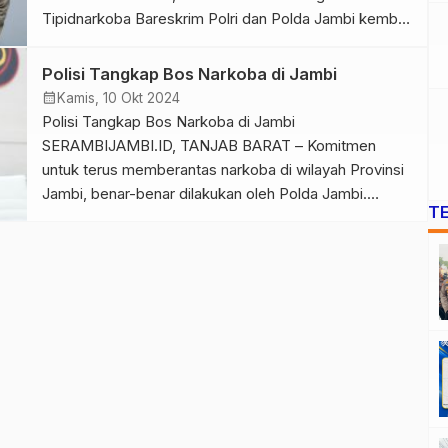
Tipidnarkoba Bareskrim Polri dan Polda Jambi kembali
mengamankan bandar besar narkotika di Jambi yang
merupakan jaringan H yang berhasil ditangkap di
Polisi Tangkap Bos Narkoba di Jambi
Jakarta. Kabid Humas Polda Jambi, Kombes Pol.
calendar_month
Kamis, 10 Okt 2024
Mulia Prianto dalam konferensi Persnya di Ruang
Polisi Tangkap Bos Narkoba di Jambi
Media […]
SERAMBIJAMBI.ID, TANJAB BARAT – Komitmen
untuk terus memberantas narkoba di wilayah Provinsi
Jambi, benar-benar dilakukan oleh Polda Jambi.
T
Terbaru tim gabungan dari Mabes Polri dan Polda
Jambi berhasil mengamankan seorang wanita
bernama Helen di Jakarta pada Rabu, 9 Oktober 2024.
Penangkapan ini dibenarkan Kabid Humas Polda
Jambi Kombes Pol […]