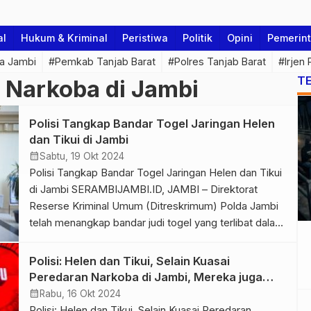
al
Hukum & Kriminal
Peristiwa
Politik
Opini
Pemerin
a Jambi
#Pemkab Tanjab Barat
#Polres Tanjab Barat
#Irjen
T
s Narkoba di Jambi
Polisi Tangkap Bandar Togel Jaringan Helen
dan Tikui di Jambi
calendar_month
Sabtu, 19 Okt 2024
Polisi Tangkap Bandar Togel Jaringan Helen dan Tikui
di Jambi SERAMBIJAMBI.ID, JAMBI – Direktorat
Reserse Kriminal Umum (Ditreskrimum) Polda Jambi
telah menangkap bandar judi togel yang terlibat dalam
perputaran uang narkoba jaringan Helen dan Tikui. Dari
pengungkapan ini, Ditreskrimum Polda Jambi telah
Polisi: Helen dan Tikui, Selain Kuasai
menetapkan tiga orang tersangka. Ketiganya yakni, L
Peredaran Narkoba di Jambi, Mereka juga
alias Lohan sebagai agen, AK dan […]
Pegang Kendali Judi Online
calendar_month
Rabu, 16 Okt 2024
Polisi: Helen dan Tikui, Selain Kuasai Peredaran