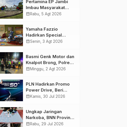
Pertamina EP Jambi
Imbau Masyarakat
Tidak Beraktivitas di
calendar_month
Rabu, 5 Agt 2026
Atas Jalur Pipa Migas
Demi Keselamatan
Yamaha Fazzio
Bersama
Hadirkan Special
Edition Sunset Blue,
calendar_month
Senin, 3 Agt 2026
Tampilkan Nuansa
Retro Summer yang
Basmi Genk Motor dan
Semakin Skena
Knalpot Brong, Polres
Tanjab Barat Amankan
calendar_month
Minggu, 2 Agt 2026
Belasan Kendaraan
PLN Hadirkan Promo
Power Drive, Beri
Diskon Tambah Daya
calendar_month
Kamis, 30 Jul 2026
50% di Ajang GIIAS
2026
Ungkap Jaringan
Narkoba, BNN Provinsi
Jambi dan Bea Cukai
calendar_month
Rabu, 29 Jul 2026