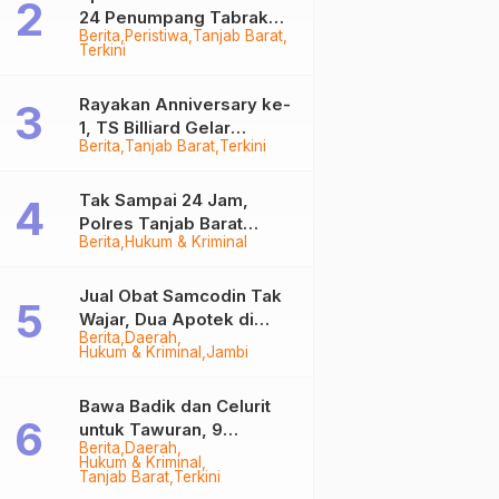
24 Penumpang Tabrak
Berita
Peristiwa
Tanjab Barat
Togok di Kuala Tungkal,
Terkini
Kapten Sempat Hilang
Rayakan Anniversary ke-
1, TS Billiard Gelar
Berita
Tanjab Barat
Terkini
Turnamen 9 Ball
Berhadiah Rp50,8 Juta
Tak Sampai 24 Jam,
Polres Tanjab Barat
Berita
Hukum & Kriminal
Ringkus Komplotan
Curanmor di Kuala
Tungkal
Jual Obat Samcodin Tak
Wajar, Dua Apotek di
Berita
Daerah
Tanjab Barat Disegel
Hukum & Kriminal
Jambi
BPOM!
Bawa Badik dan Celurit
untuk Tawuran, 9
Berita
Daerah
Anggota Geng Motor di
Hukum & Kriminal
Tanjab Barat Diringkus
Tanjab Barat
Terkini