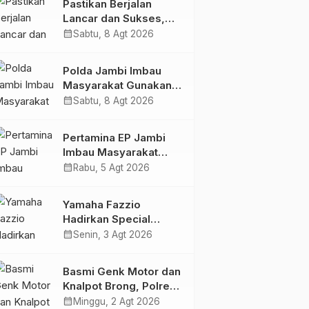
Pastikan Berjalan
Dukungan Masyarakat
Lancar dan Sukses,
Polda Jambi Siapkan
calendar_month
Sabtu, 8 Agt 2026
Pengamanan Berlapis
untuk 8.750 Pelari,
Polda Jambi Imbau
1.848 Personel Kawal
Masyarakat Gunakan
Presisi Merdeka Run
Jalur Alternatif Selama
calendar_month
Sabtu, 8 Agt 2026
Pelaksanaan Presisi
Merdeka Run 2026
Pertamina EP Jambi
Imbau Masyarakat
Tidak Beraktivitas di
calendar_month
Rabu, 5 Agt 2026
Atas Jalur Pipa Migas
Demi Keselamatan
Yamaha Fazzio
Bersama
Hadirkan Special
Edition Sunset Blue,
calendar_month
Senin, 3 Agt 2026
Tampilkan Nuansa
Retro Summer yang
Basmi Genk Motor dan
Semakin Skena
Knalpot Brong, Polres
Tanjab Barat Amankan
calendar_month
Minggu, 2 Agt 2026