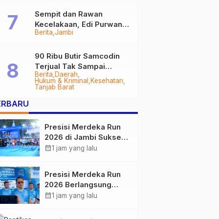
Sempit dan Rawan
Kecelakaan, Edi Purwanto
Berita
Jambi
Targetkan Jalan Lintas
Tungkal-Jambi Mulus di
2028
90 Ribu Butir Samcodin
Terjual Tak Sampai
Berita
Daerah
Setahun, Indra Safari
Hukum & Kriminal
Kesehatan
Desak Audit Menyeluruh
Tanjab Barat
ERBARU
Presisi Merdeka Run
2026 di Jambi Sukses
Digelar, Ribuan
calendar_month
1 jam yang lalu
Peserta Ramaikan
Event Nasional
Presisi Merdeka Run
2026 Berlangsung
Lancar, Kapolda Jambi
calendar_month
1 jam yang lalu
Ucapkan Terimakasih
dan Apresiasi