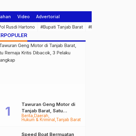
tahan
Video
Advertorial
 Pol Rusdi Hartono
#Bupati Tanjab Barat
#Pemprov Jambi
#Di
ERPOPULER
Tawuran Geng Motor di
Tanjab Barat, Satu
Berita
Daerah
Remaja Kritis Dibacok, 3
Hukum & Kriminal
Tanjab Barat
Pelaku Ditangkap
Speed Boat Bermuatan