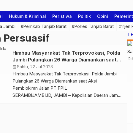
al
Hukum & Kriminal
Peristiwa
Politik
Opini
Pemerin
a Jambi
#Pemkab Tanjab Barat
#Polres Tanjab Barat
#Irjen
T
 Persuasif
Himbau Masyarakat Tak Terprovokasi, Polda
Jambi Pulangkan 26 Warga Diamankan saat
Aksi Pemblokiran Jalan PT FPIL
calendar_month
Sabtu, 22 Jul 2023
Himbau Masyarakat Tak Terprovokasi, Polda Jambi
Pulangkan 26 Warga Diamankan saat Aksi
Pemblokiran Jalan PT FPIL
SERAMBIJAMBI.ID, JAMBI – Kepolisian Daerah Jambi
(Polda) memback up Kepolisian Resort (Polres)
Muaro Jambi dalam rangka melakukan Penegakan
Hukum terkait aksi masyarakat yang melakukan
pemblokiran portal atau gerbang utama PT Fajar
Pematang Indah Lestari (FPIL) yang berlangsung