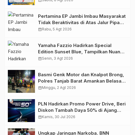
calendar_month
2026
Pertamina EP Jambi Imbau Masyarakat
Tidak Beraktivitas di Atas Jalur Pipa
Migas Demi Keselamatan Bersama
calendar_month
Rabu, 5 Agt 2026
Yamaha Fazzio Hadirkan Special
Edition Sunset Blue, Tampilkan Nuansa
Retro Summer yang Semakin Skena
calendar_month
Senin, 3 Agt 2026
Basmi Genk Motor dan Knalpot Brong,
Polres Tanjab Barat Amankan Belasan
Kendaraan
calendar_month
Minggu, 2 Agt 2026
PLN Hadirkan Promo Power Drive, Beri
Diskon Tambah Daya 50% di Ajang
GIIAS 2026
calendar_month
Kamis, 30 Jul 2026
Ungkap Jaringan Narkoba, BNN