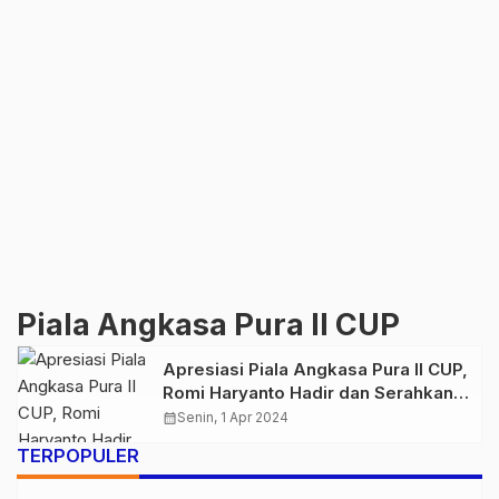
Piala Angkasa Pura II CUP
Apresiasi Piala Angkasa Pura II CUP,
Romi Haryanto Hadir dan Serahkan
Piala ke Juara Utama Kelas Murai
calendar_month
Senin, 1 Apr 2024
Batu
TERPOPULER