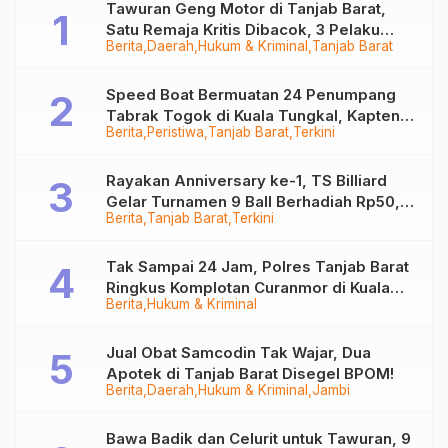
Tawuran Geng Motor di Tanjab Barat,
Satu Remaja Kritis Dibacok, 3 Pelaku
Berita
Daerah
Hukum & Kriminal
Tanjab Barat
Ditangkap
Speed Boat Bermuatan 24 Penumpang
Tabrak Togok di Kuala Tungkal, Kapten
Berita
Peristiwa
Tanjab Barat
Terkini
Sempat Hilang
Rayakan Anniversary ke-1, TS Billiard
Gelar Turnamen 9 Ball Berhadiah Rp50,8
Berita
Tanjab Barat
Terkini
Juta
Tak Sampai 24 Jam, Polres Tanjab Barat
Ringkus Komplotan Curanmor di Kuala
Berita
Hukum & Kriminal
Tungkal
Jual Obat Samcodin Tak Wajar, Dua
Apotek di Tanjab Barat Disegel BPOM!
Berita
Daerah
Hukum & Kriminal
Jambi
Bawa Badik dan Celurit untuk Tawuran, 9