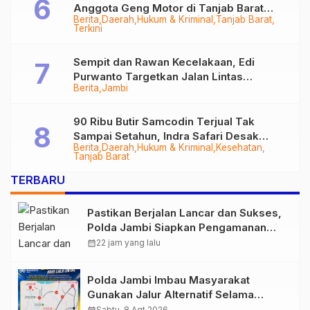
Anggota Geng Motor di Tanjab Barat
Berita
Daerah
Hukum & Kriminal
Tanjab Barat
Diringkus
Terkini
Sempit dan Rawan Kecelakaan, Edi
Purwanto Targetkan Jalan Lintas
Berita
Jambi
Tungkal-Jambi Mulus di 2028
90 Ribu Butir Samcodin Terjual Tak
Sampai Setahun, Indra Safari Desak
Berita
Daerah
Hukum & Kriminal
Kesehatan
Audit Menyeluruh
Tanjab Barat
TERBARU
Pastikan Berjalan Lancar dan Sukses,
Polda Jambi Siapkan Pengamanan
Berlapis untuk 8.750 Pelari, 1.848
calendar_month
22 jam yang lalu
Personel Kawal Presisi Merdeka Run
Polda Jambi Imbau Masyarakat
Gunakan Jalur Alternatif Selama
Pelaksanaan Presisi Merdeka Run
Sabtu, 8 Agt 2026