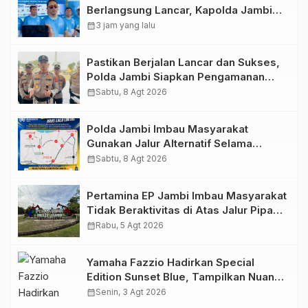
Berlangsung Lancar, Kapolda Jambi
Ucapkan Terimakasih dan Apresiasi
calendar_month
3 jam yang lalu
Dukungan Masyarakat
Pastikan Berjalan Lancar dan Sukses,
Polda Jambi Siapkan Pengamanan
Berlapis untuk 8.750 Pelari, 1.848
calendar_month
Sabtu, 8 Agt 2026
Personel Kawal Presisi Merdeka Run
Polda Jambi Imbau Masyarakat
Gunakan Jalur Alternatif Selama
Pelaksanaan Presisi Merdeka Run
calendar_month
Sabtu, 8 Agt 2026
2026
Pertamina EP Jambi Imbau Masyarakat
Tidak Beraktivitas di Atas Jalur Pipa
Migas Demi Keselamatan Bersama
calendar_month
Rabu, 5 Agt 2026
Yamaha Fazzio Hadirkan Special
Edition Sunset Blue, Tampilkan Nuansa
Retro Summer yang Semakin Skena
calendar_month
Senin, 3 Agt 2026