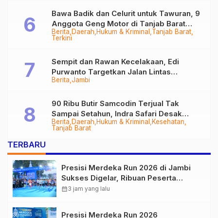
Bawa Badik dan Celurit untuk Tawuran, 9
Anggota Geng Motor di Tanjab Barat
Berita
Daerah
Hukum & Kriminal
Tanjab Barat
Diringkus
Terkini
Sempit dan Rawan Kecelakaan, Edi
Purwanto Targetkan Jalan Lintas
Berita
Jambi
Tungkal-Jambi Mulus di 2028
90 Ribu Butir Samcodin Terjual Tak
Sampai Setahun, Indra Safari Desak
Berita
Daerah
Hukum & Kriminal
Kesehatan
Audit Menyeluruh
Tanjab Barat
TERBARU
Presisi Merdeka Run 2026 di Jambi
Sukses Digelar, Ribuan Peserta
Ramaikan Event Nasional
calendar_month
3 jam yang lalu
Presisi Merdeka Run 2026