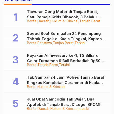
Tawuran Geng Motor di Tanjab Barat,
Satu Remaja Kritis Dibacok, 3 Pelaku
Berita
Daerah
Hukum & Kriminal
Tanjab Barat
Ditangkap
Speed Boat Bermuatan 24 Penumpang
Tabrak Togok di Kuala Tungkal, Kapten
Berita
Peristiwa
Tanjab Barat
Terkini
Sempat Hilang
Rayakan Anniversary ke-1, TS Billiard
Gelar Turnamen 9 Ball Berhadiah Rp50,8
Berita
Tanjab Barat
Terkini
Juta
Tak Sampai 24 Jam, Polres Tanjab Barat
Ringkus Komplotan Curanmor di Kuala
Berita
Hukum & Kriminal
Tungkal
Jual Obat Samcodin Tak Wajar, Dua
Apotek di Tanjab Barat Disegel BPOM!
Berita
Daerah
Hukum & Kriminal
Jambi