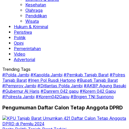
Kesehatan
Olahraga
Pendidikan
Wisata
Hukum & Kriminal
Peristiwa
Politik
Opini
Pemerintahan
Video
Advertorial
Trending Tags
#Polda Jambi
#Kapolda Jambi
#Pemkab Tanjab Barat
#Polres
Tanjab Barat
#Irjen Pol Rusdi Hartono
#Bupati Tanjab Barat
#Pemprov Jambi
#Ditlantas Polda Jambi
#AKBP Agung Basuki
#Gubernur Al Haris
#Danrem 042 gapu
#Korem 042 Gapu
#Polresta Jambi
#Korem042Gapu
#Brigjen TNI Supriono
Pengumuman Daftar Calon Tetap Anggota DPRD