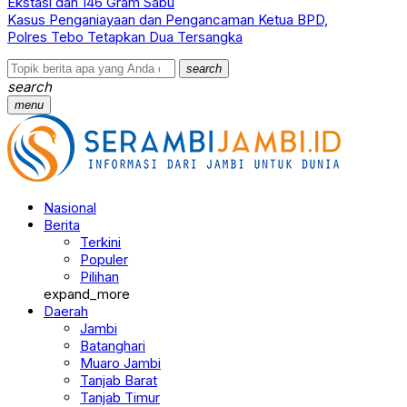
Ekstasi dan 146 Gram Sabu
Kasus Penganiayaan dan Pengancaman Ketua BPD,
Polres Tebo Tetapkan Dua Tersangka
search
search
menu
Nasional
Berita
Terkini
Populer
Pilihan
expand_more
Daerah
Jambi
Batanghari
Muaro Jambi
Tanjab Barat
Tanjab Timur