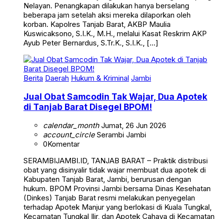
Nelayan. Penangkapan dilakukan hanya berselang
beberapa jam setelah aksi mereka dilaporkan oleh
korban. Kapolres Tanjab Barat, AKBP Maulia
Kuswicaksono, S.I.K., M.H., melalui Kasat Reskrim AKP
Ayub Peter Bernardus, S.Tr.K., S.I.K., […]
Berita
Daerah
Hukum & Kriminal
Jambi
Jual Obat Samcodin Tak Wajar, Dua Apotek
di Tanjab Barat Disegel BPOM!
calendar_month
Jumat, 26 Jun 2026
account_circle
Serambi Jambi
0
Komentar
SERAMBIJAMBI.ID, TANJAB BARAT – Praktik distribusi
obat yang disinyalir tidak wajar membuat dua apotek di
Kabupaten Tanjab Barat, Jambi, berurusan dengan
hukum. BPOM Provinsi Jambi bersama Dinas Kesehatan
(Dinkes) Tanjab Barat resmi melakukan penyegelan
terhadap Apotek Manjur yang berlokasi di Kuala Tungkal,
Kecamatan Tungkal Ilir, dan Apotek Cahaya di Kecamatan