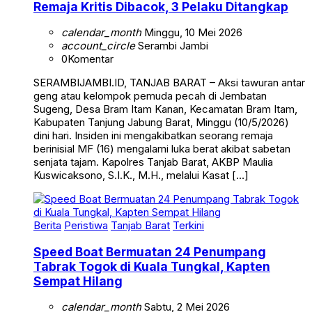
Remaja Kritis Dibacok, 3 Pelaku Ditangkap
calendar_month
Minggu, 10 Mei 2026
account_circle
Serambi Jambi
0
Komentar
SERAMBIJAMBI.ID, TANJAB BARAT – Aksi tawuran antar
geng atau kelompok pemuda pecah di Jembatan
Sugeng, Desa Bram Itam Kanan, Kecamatan Bram Itam,
Kabupaten Tanjung Jabung Barat, Minggu (10/5/2026)
dini hari. Insiden ini mengakibatkan seorang remaja
berinisial MF (16) mengalami luka berat akibat sabetan
senjata tajam. Kapolres Tanjab Barat, AKBP Maulia
Kuswicaksono, S.I.K., M.H., melalui Kasat […]
Berita
Peristiwa
Tanjab Barat
Terkini
Speed Boat Bermuatan 24 Penumpang
Tabrak Togok di Kuala Tungkal, Kapten
Sempat Hilang
calendar_month
Sabtu, 2 Mei 2026