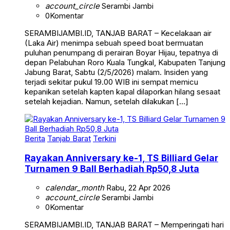
account_circle
Serambi Jambi
0
Komentar
SERAMBIJAMBI.ID, TANJAB BARAT – Kecelakaan air
(Laka Air) menimpa sebuah speed boat bermuatan
puluhan penumpang di perairan Boyar Hijau, tepatnya di
depan Pelabuhan Roro Kuala Tungkal, Kabupaten Tanjung
Jabung Barat, Sabtu (2/5/2026) malam. Insiden yang
terjadi sekitar pukul 19.00 WIB ini sempat memicu
kepanikan setelah kapten kapal dilaporkan hilang sesaat
setelah kejadian. Namun, setelah dilakukan […]
Berita
Tanjab Barat
Terkini
Rayakan Anniversary ke-1, TS Billiard Gelar
Turnamen 9 Ball Berhadiah Rp50,8 Juta
calendar_month
Rabu, 22 Apr 2026
account_circle
Serambi Jambi
0
Komentar
SERAMBIJAMBI.ID, TANJAB BARAT – Memperingati hari