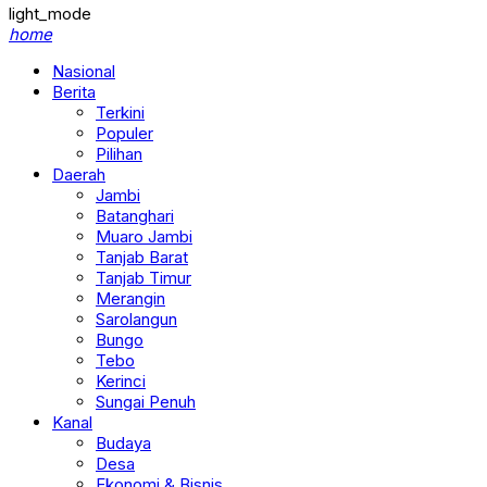
light_mode
home
Nasional
Berita
Terkini
Populer
Pilihan
Daerah
Jambi
Batanghari
Muaro Jambi
Tanjab Barat
Tanjab Timur
Merangin
Sarolangun
Bungo
Tebo
Kerinci
Sungai Penuh
Kanal
Budaya
Desa
Ekonomi & Bisnis