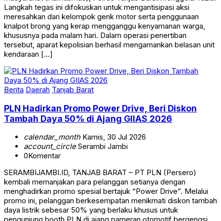
Langkah tegas ini difokuskan untuk mengantisipasi aksi
meresahkan dari kelompok genk motor serta penggunaan
knalpot brong yang kerap mengganggu kenyamanan warga,
khususnya pada malam hari. Dalam operasi penertiban
tersebut, aparat kepolisian berhasil mengamankan belasan unit
kendaraan […]
Berita
Daerah
Tanjab Barat
PLN Hadirkan Promo Power Drive, Beri Diskon
Tambah Daya 50% di Ajang GIIAS 2026
calendar_month
Kamis, 30 Jul 2026
account_circle
Serambi Jambi
0
Komentar
SERAMBIJAMBI.ID, TANJAB BARAT – PT PLN (Persero)
kembali memanjakan para pelanggan setianya dengan
menghadirkan promo spesial bertajuk “Power Drive”. Melalui
promo ini, pelanggan berkesempatan menikmati diskon tambah
daya listrik sebesar 50% yang berlaku khusus untuk
pengunjung booth PLN di ajang pameran otomotif bergengsi,