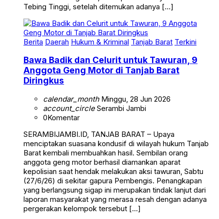
Tebing Tinggi, setelah ditemukan adanya […]
Berita
Daerah
Hukum & Kriminal
Tanjab Barat
Terkini
Bawa Badik dan Celurit untuk Tawuran, 9
Anggota Geng Motor di Tanjab Barat
Diringkus
calendar_month
Minggu, 28 Jun 2026
account_circle
Serambi Jambi
0
Komentar
SERAMBIJAMBI.ID, TANJAB BARAT – Upaya
menciptakan suasana kondusif di wilayah hukum Tanjab
Barat kembali membuahkan hasil. Sembilan orang
anggota geng motor berhasil diamankan aparat
kepolisian saat hendak melakukan aksi tawuran, Sabtu
(27/6/26) di sekitar gapura Pembengis. Penangkapan
yang berlangsung sigap ini merupakan tindak lanjut dari
laporan masyarakat yang merasa resah dengan adanya
pergerakan kelompok tersebut […]