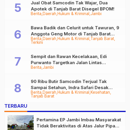
Jual Obat Samcodin Tak Wajar, Dua
Apotek di Tanjab Barat Disegel BPOM!
Berita
Daerah
Hukum & Kriminal
Jambi
Bawa Badik dan Celurit untuk Tawuran, 9
Anggota Geng Motor di Tanjab Barat
Berita
Daerah
Hukum & Kriminal
Tanjab Barat
Diringkus
Terkini
Sempit dan Rawan Kecelakaan, Edi
Purwanto Targetkan Jalan Lintas
Berita
Jambi
Tungkal-Jambi Mulus di 2028
90 Ribu Butir Samcodin Terjual Tak
Sampai Setahun, Indra Safari Desak
Berita
Daerah
Hukum & Kriminal
Kesehatan
Audit Menyeluruh
Tanjab Barat
TERBARU
Pertamina EP Jambi Imbau Masyarakat
Tidak Beraktivitas di Atas Jalur Pipa