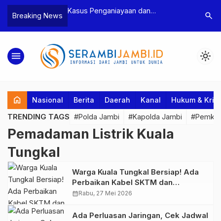
n Narkoba, BNN
Kasus Penganiayaan dan
Polres T
search
Breaking News
dan Bea Cukai
Pengancaman Ketua BPD, Polres
Pengeroy
an Pelaku beserta
Tebo Tetapkan Dua Tersangka
Dua Pela
si dan 146 Gram
Ditahan
menu
light_mode
home
Nasional
Berita
Daerah
Kanal
Hukum & Krim
TRENDING TAGS
#Polda Jambi
#Kapolda Jambi
#Pemkab
Pemadaman Listrik Kuala
Tungkal
Warga Kuala Tungkal Bersiap! Ada
Perbaikan Kabel SKTM dan
Perluasan Jaringan, Ini Jadwal
calendar_month
Rabu, 27 Mei 2026
Pemadaman Listrik Sabtu Ini
Ada Perluasan Jaringan, Cek Jadwal