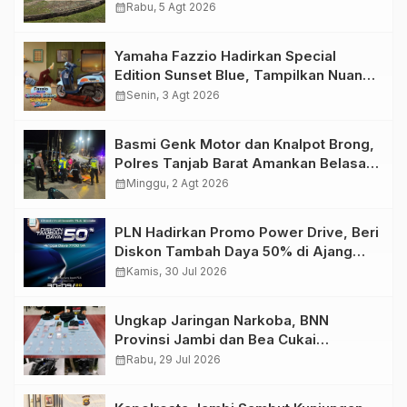
Migas Demi Keselamatan Bersama
calendar_month
Rabu, 5 Agt 2026
Yamaha Fazzio Hadirkan Special
Edition Sunset Blue, Tampilkan Nuansa
Retro Summer yang Semakin Skena
calendar_month
Senin, 3 Agt 2026
Basmi Genk Motor dan Knalpot Brong,
Polres Tanjab Barat Amankan Belasan
Kendaraan
calendar_month
Minggu, 2 Agt 2026
PLN Hadirkan Promo Power Drive, Beri
Diskon Tambah Daya 50% di Ajang
GIIAS 2026
calendar_month
Kamis, 30 Jul 2026
Ungkap Jaringan Narkoba, BNN
Provinsi Jambi dan Bea Cukai
Amankan Sembilan Pelaku beserta
calendar_month
Rabu, 29 Jul 2026
766 Butir Ekstasi dan 146 Gram Sabu