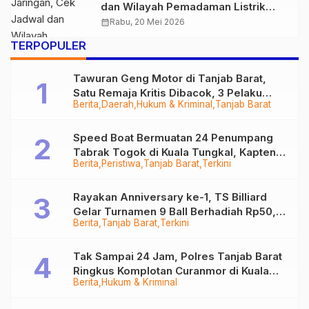
dan Wilayah Pemadaman Listrik
Sementara di Kuala Tungkal Sabtu Ini
calendar_month
Rabu, 20 Mei 2026
TERPOPULER
Tawuran Geng Motor di Tanjab Barat,
Satu Remaja Kritis Dibacok, 3 Pelaku
Berita
Daerah
Hukum & Kriminal
Tanjab Barat
Ditangkap
Speed Boat Bermuatan 24 Penumpang
Tabrak Togok di Kuala Tungkal, Kapten
Berita
Peristiwa
Tanjab Barat
Terkini
Sempat Hilang
Rayakan Anniversary ke-1, TS Billiard
Gelar Turnamen 9 Ball Berhadiah Rp50,8
Berita
Tanjab Barat
Terkini
Juta
Tak Sampai 24 Jam, Polres Tanjab Barat
Ringkus Komplotan Curanmor di Kuala
Berita
Hukum & Kriminal
Tungkal