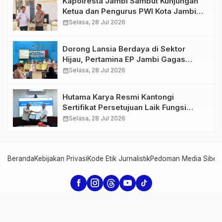
Kapolresta Jambi Sambut Kunjungan
Ketua dan Pengurus PWI Kota Jambi
Perkuat Sinergi dan Kolaborasi
calendar_month
Selasa, 28 Jul 2026
Dorong Lansia Berdaya di Sektor
Hijau, Pertamina EP Jambi Gagas
Lansiapreneur Batik Eco-Print
calendar_month
Selasa, 28 Jul 2026
Hutama Karya Resmi Kantongi
Sertifikat Persetujuan Laik Fungsi
Struktur Jembatan Musi V Tol
calendar_month
Selasa, 28 Jul 2026
Palembang–Betung
Beranda
Kebijakan Privasi
Kode Etik Jurnalistik
Pedoman Media Siber
Serambi Jambi - Informasi dari Jambi untuk Dunia