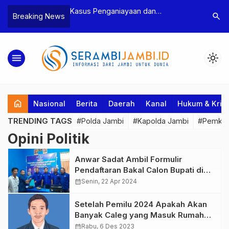
n Narkoba, BNN
Kasus Penganiayaan dan
Polres T
search
Breaking News
dan Bea Cukai
Pengancaman Ketua BPD, Polres
Pengeroy
an Pelaku beserta
Tebo Tetapkan Dua Tersangka
Dua Pela
si dan 146 Gram
Ditahan
menu
light_mode
home
Nasional
Berita
Daerah
Kanal
Hukum & Krim
TRENDING TAGS
#Polda Jambi
#Kapolda Jambi
#Pemkab
Opini Politik
Anwar Sadat Ambil Formulir
Pendaftaran Bakal Calon Bupati di
Demokrat Tanjab Barat
calendar_month
Senin, 22 Apr 2024
Setelah Pemilu 2024 Apakah Akan
Banyak Caleg yang Masuk Rumah
Sakit Jiwa?
calendar_month
Rabu, 6 Des 2023