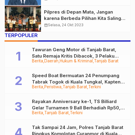
Pilpres di Depan Mata, Jangan
karena Berbeda Pilihan Kita Saling
Bermusuhan
calendar_month
Selasa, 24 Okt 2023
TERPOPULER
Tawuran Geng Motor di Tanjab Barat,
Satu Remaja Kritis Dibacok, 3 Pelaku
Berita
Daerah
Hukum & Kriminal
Tanjab Barat
Ditangkap
Speed Boat Bermuatan 24 Penumpang
Tabrak Togok di Kuala Tungkal, Kapten
Berita
Peristiwa
Tanjab Barat
Terkini
Sempat Hilang
Rayakan Anniversary ke-1, TS Billiard
Gelar Turnamen 9 Ball Berhadiah Rp50,8
Berita
Tanjab Barat
Terkini
Juta
Tak Sampai 24 Jam, Polres Tanjab Barat
Ringkus Komplotan Curanmor di Kuala