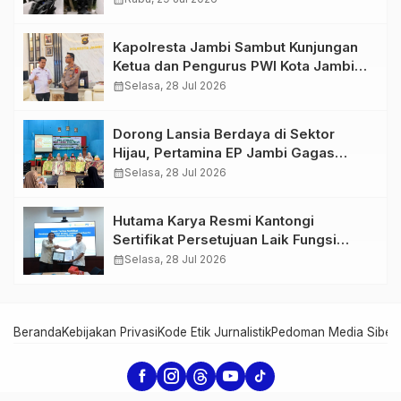
766 Butir Ekstasi dan 146 Gram Sabu
Kapolresta Jambi Sambut Kunjungan
Ketua dan Pengurus PWI Kota Jambi
Perkuat Sinergi dan Kolaborasi
calendar_month
Selasa, 28 Jul 2026
Dorong Lansia Berdaya di Sektor
Hijau, Pertamina EP Jambi Gagas
Lansiapreneur Batik Eco-Print
calendar_month
Selasa, 28 Jul 2026
Hutama Karya Resmi Kantongi
Sertifikat Persetujuan Laik Fungsi
Struktur Jembatan Musi V Tol
calendar_month
Selasa, 28 Jul 2026
Palembang–Betung
Beranda
Kebijakan Privasi
Kode Etik Jurnalistik
Pedoman Media Siber