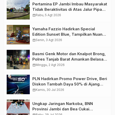
Pertamina EP Jambi Imbau Masyarakat
Tidak Beraktivitas di Atas Jalur Pipa
Migas Demi Keselamatan Bersama
calendar_month
Rabu, 5 Agt 2026
Yamaha Fazzio Hadirkan Special
Edition Sunset Blue, Tampilkan Nuansa
Retro Summer yang Semakin Skena
calendar_month
Senin, 3 Agt 2026
Basmi Genk Motor dan Knalpot Brong,
Polres Tanjab Barat Amankan Belasan
Kendaraan
calendar_month
Minggu, 2 Agt 2026
PLN Hadirkan Promo Power Drive, Beri
Diskon Tambah Daya 50% di Ajang
GIIAS 2026
calendar_month
Kamis, 30 Jul 2026
Ungkap Jaringan Narkoba, BNN
Provinsi Jambi dan Bea Cukai
Amankan Sembilan Pelaku beserta
calendar_month
Rabu, 29 Jul 2026