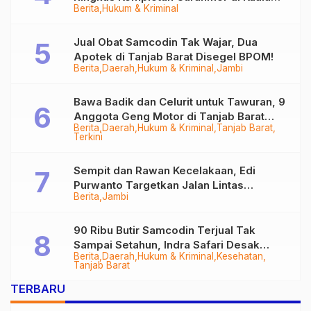
Berita
Hukum & Kriminal
Tungkal
Jual Obat Samcodin Tak Wajar, Dua
Apotek di Tanjab Barat Disegel BPOM!
Berita
Daerah
Hukum & Kriminal
Jambi
Bawa Badik dan Celurit untuk Tawuran, 9
Anggota Geng Motor di Tanjab Barat
Berita
Daerah
Hukum & Kriminal
Tanjab Barat
Diringkus
Terkini
Sempit dan Rawan Kecelakaan, Edi
Purwanto Targetkan Jalan Lintas
Berita
Jambi
Tungkal-Jambi Mulus di 2028
90 Ribu Butir Samcodin Terjual Tak
Sampai Setahun, Indra Safari Desak
Berita
Daerah
Hukum & Kriminal
Kesehatan
Audit Menyeluruh
Tanjab Barat
TERBARU