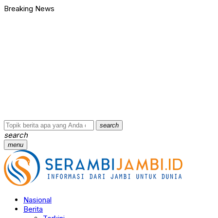
Breaking News
Bawa Badik dan Celurit untuk Tawuran, 9 Anggota Geng Motor di
90 Ribu Butir Samcodin Terjual Tak Sampai Setahun, Indra Safar
Ungkap Jaringan Narkoba, BNN Provinsi Jambi dan Bea Cukai Am
Kasus Penganiayaan dan Pengancaman Ketua BPD, Polres Tebo
Polres Tebo Ungkap Kasus Pengeroyokan dan Penganiayaan, D
Terkait Dugaan Keterlibatan Okum Pejabat dalam Kasus Narkoti
Bawa Badik dan Celurit untuk Tawuran, 9 Anggota Geng Motor di
90 Ribu Butir Samcodin Terjual Tak Sampai Setahun, Indra Safar
Ungkap Jaringan Narkoba, BNN Provinsi Jambi dan Bea Cukai Am
Kasus Penganiayaan dan Pengancaman Ketua BPD, Polres Tebo
search
search
menu
Nasional
Berita