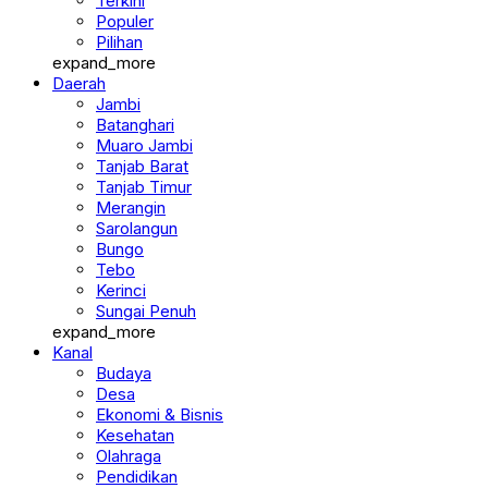
Terkini
Populer
Pilihan
expand_more
Daerah
Jambi
Batanghari
Muaro Jambi
Tanjab Barat
Tanjab Timur
Merangin
Sarolangun
Bungo
Tebo
Kerinci
Sungai Penuh
expand_more
Kanal
Budaya
Desa
Ekonomi & Bisnis
Kesehatan
Olahraga
Pendidikan