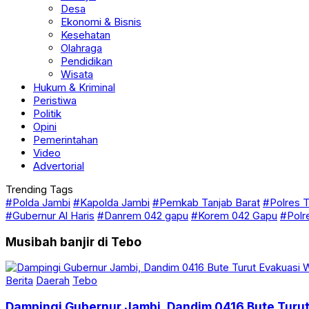
Desa
Ekonomi & Bisnis
Kesehatan
Olahraga
Pendidikan
Wisata
Hukum & Kriminal
Peristiwa
Politik
Opini
Pemerintahan
Video
Advertorial
Trending Tags
#Polda Jambi
#Kapolda Jambi
#Pemkab Tanjab Barat
#Polres T
#Gubernur Al Haris
#Danrem 042 gapu
#Korem 042 Gapu
#Polr
Musibah banjir di Tebo
Berita
Daerah
Tebo
Dampingi Gubernur Jambi, Dandim 0416 Bute Turut