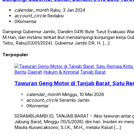
calendar_month
Rabu, 3 Jan 2024
account_circle
Redaksi
0
Komentar
Dampingi Gubernur Jambi, Dandim 0416 Bute Turut Evakuasi Wa
M.Han, dan instansi terkait ikut mendampingi kunjungan kerja
Tebo, Rabu(03/01/2024). Gubernur Jambi DR. H. […]
Terpopuler
Berita
Daerah
Hukum & Kriminal
Tanjab Barat
Tawuran Geng Motor di Tanjab Barat, Satu Rem
calendar_month
Minggu, 10 Mei 2026
account_circle
Serambi Jambi
0
Komentar
SERAMBIJAMBI.ID, TANJAB BARAT – Aksi tawuran antar g
Jabung Barat, Minggu (10/5/2026) dini hari. Insiden ini me
Maulia Kuswicaksono, S.I.K., M.H., melalui Kasat […]