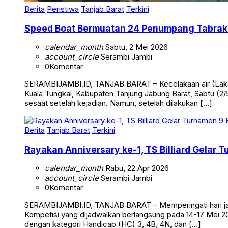
Berita
Peristiwa
Tanjab Barat
Terkini
Speed Boat Bermuatan 24 Penumpang Tabrak 
calendar_month
Sabtu, 2 Mei 2026
account_circle
Serambi Jambi
0
Komentar
SERAMBIJAMBI.ID, TANJAB BARAT – Kecelakaan air (Laka 
Kuala Tungkal, Kabupaten Tanjung Jabung Barat, Sabtu (2/5
sesaat setelah kejadian. Namun, setelah dilakukan […]
Berita
Tanjab Barat
Terkini
Rayakan Anniversary ke-1, TS Billiard Gelar 
calendar_month
Rabu, 22 Apr 2026
account_circle
Serambi Jambi
0
Komentar
SERAMBIJAMBI.ID, TANJAB BARAT – Memperingati hari jadi 
Kompetisi yang dijadwalkan berlangsung pada 14-17 Mei 20
dengan kategori Handicap (HC) 3, 4B, 4N, dan […]