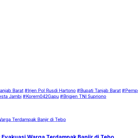
anjab Barat
#Irjen Pol Rusdi Hartono
#Bupati Tanjab Barat
#Pempr
esta Jambi
#Korem042Gapu
#Brigjen TNI Supriono
 Evakuasi Warga Terdampak Banjir di Tebo