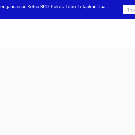
us Pengeroyokan dan Penganiayaan, Dua Pelaku
Terkait D
Ditahan
Ditjen Pa