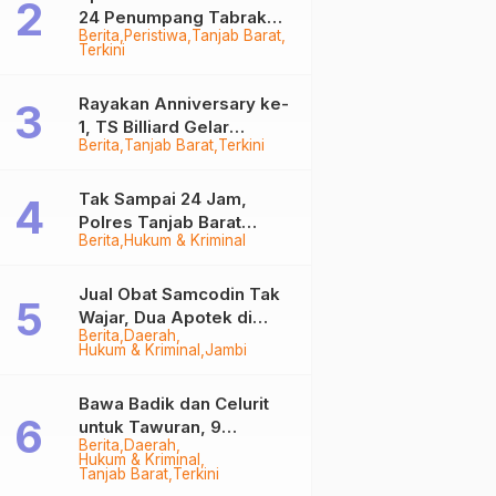
24 Penumpang Tabrak
Berita
Peristiwa
Tanjab Barat
Togok di Kuala Tungkal,
Terkini
Kapten Sempat Hilang
Rayakan Anniversary ke-
1, TS Billiard Gelar
Berita
Tanjab Barat
Terkini
Turnamen 9 Ball
Berhadiah Rp50,8 Juta
Tak Sampai 24 Jam,
Polres Tanjab Barat
Berita
Hukum & Kriminal
Ringkus Komplotan
Curanmor di Kuala
Tungkal
Jual Obat Samcodin Tak
Wajar, Dua Apotek di
Berita
Daerah
Tanjab Barat Disegel
Hukum & Kriminal
Jambi
BPOM!
Bawa Badik dan Celurit
untuk Tawuran, 9
Berita
Daerah
Anggota Geng Motor di
Hukum & Kriminal
Tanjab Barat Diringkus
Tanjab Barat
Terkini