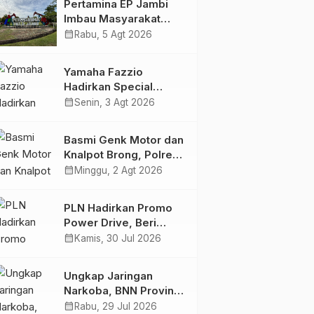
Pertamina EP Jambi
Imbau Masyarakat
Tidak Beraktivitas di
calendar_month
Rabu, 5 Agt 2026
Atas Jalur Pipa Migas
Demi Keselamatan
Yamaha Fazzio
Bersama
Hadirkan Special
Edition Sunset Blue,
calendar_month
Senin, 3 Agt 2026
Tampilkan Nuansa
Retro Summer yang
Basmi Genk Motor dan
Semakin Skena
Knalpot Brong, Polres
Tanjab Barat Amankan
calendar_month
Minggu, 2 Agt 2026
Belasan Kendaraan
PLN Hadirkan Promo
Power Drive, Beri
Diskon Tambah Daya
calendar_month
Kamis, 30 Jul 2026
50% di Ajang GIIAS
2026
Ungkap Jaringan
Narkoba, BNN Provinsi
Jambi dan Bea Cukai
calendar_month
Rabu, 29 Jul 2026