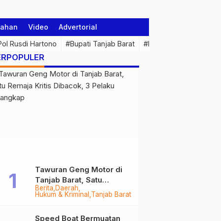
tahan
Video
Advertorial
 Pol Rusdi Hartono
#Bupati Tanjab Barat
#Pemprov Jambi
#Di
ERPOPULER
Tawuran Geng Motor di
Tanjab Barat, Satu
Berita
Daerah
Remaja Kritis Dibacok, 3
Hukum & Kriminal
Tanjab Barat
Pelaku Ditangkap
Speed Boat Bermuatan