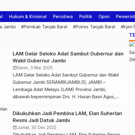
al
Hukum & Kriminal
Peristiwa
Politik
Opini
Pemerin
a Jambi
#Pemkab Tanjab Barat
#Polres Tanjab Barat
#Irjen
T
LAM Gelar Seloko Adat Sambut Gubernur dan
Wakil Gubernur Jambi
calendar_month
Senin, 3 Mar 2025
LAM Gelar Seloko Adat Sambut Gubernur dan Wakil
Gubernur Jambi SERAMBIJAMBI.ID, JAMBI –
Lembaga Adat Melayu (LAM) Provinsi Jambi,
dibawah kepemimpinan Drs. H. Hasan Basri Agus,
MM (Datuk Temenggung Putro Joyo Diningrat),
secara resmi menyambut kedatangan Gubernur dan
Dikukuhkan Jadi Pembina LAM, Elan Suherlan
Wakil Gubernur Jambi periode 2025-2030, Dr. H. Al
Resmi Jadi Datuk Jambi
Haris, S.Sos., MH., beserta istri, dan Drs. H. Abdullah
calendar_month
Jumat, 30 Des 2022
[…]
Dikukuhkan Jadi Pembina LAM, Elan Suherlan Resmi