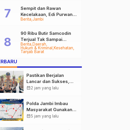
Sempit dan Rawan
Kecelakaan, Edi Purwanto
Berita
Jambi
Targetkan Jalan Lintas
Tungkal-Jambi Mulus di
2028
90 Ribu Butir Samcodin
Terjual Tak Sampai
Berita
Daerah
Setahun, Indra Safari
Hukum & Kriminal
Kesehatan
Desak Audit Menyeluruh
Tanjab Barat
ERBARU
Pastikan Berjalan
Lancar dan Sukses,
Polda Jambi Siapkan
calendar_month
2 jam yang lalu
Pengamanan Berlapis
untuk 8.750 Pelari,
Polda Jambi Imbau
1.848 Personel Kawal
Masyarakat Gunakan
Presisi Merdeka Run
Jalur Alternatif Selama
calendar_month
5 jam yang lalu
Pelaksanaan Presisi
Merdeka Run 2026