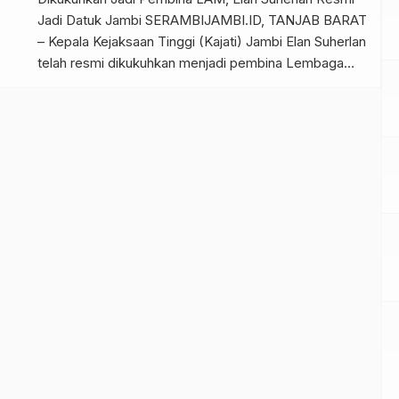
Jadi Datuk Jambi SERAMBIJAMBI.ID, TANJAB BARAT
– Kepala Kejaksaan Tinggi (Kajati) Jambi Elan Suherlan
telah resmi dikukuhkan menjadi pembina Lembaga
Adat Melayu (LAM) Jambi. Acara ini dilaksanakan
pada Kamis malam, 29/12/2022 bertempat di Balairung
LAM Jambi Jalan Yusuf Singedekane, Telanaipura
Kota Jambi. Pengukuhan Pembina LAM Jambi ini
dihadiri […]