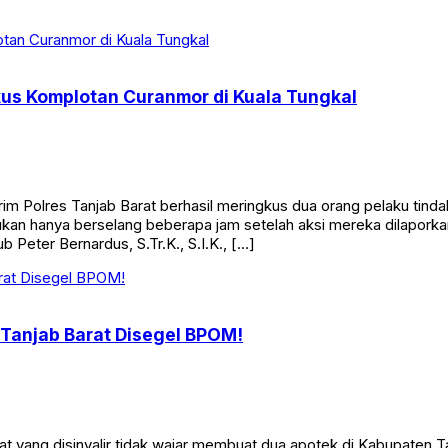
kus Komplotan Curanmor di Kuala Tungkal
Polres Tanjab Barat berhasil meringkus dua orang pelaku tinda
n hanya berselang beberapa jam setelah aksi mereka dilaporkan
 Peter Bernardus, S.Tr.K., S.I.K., […]
 Tanjab Barat Disegel BPOM!
 yang disinyalir tidak wajar membuat dua apotek di Kabupaten T