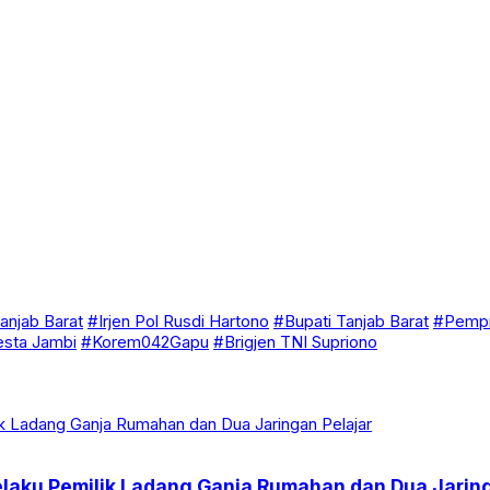
anjab Barat
#Irjen Pol Rusdi Hartono
#Bupati Tanjab Barat
#Pempr
esta Jambi
#Korem042Gapu
#Brigjen TNI Supriono
elaku Pemilik Ladang Ganja Rumahan dan Dua Jaring