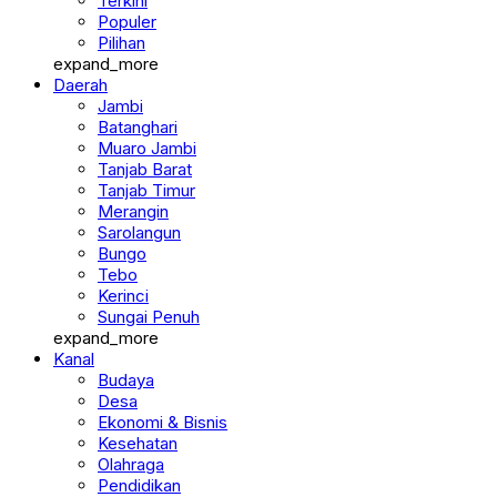
Terkini
Populer
Pilihan
expand_more
Daerah
Jambi
Batanghari
Muaro Jambi
Tanjab Barat
Tanjab Timur
Merangin
Sarolangun
Bungo
Tebo
Kerinci
Sungai Penuh
expand_more
Kanal
Budaya
Desa
Ekonomi & Bisnis
Kesehatan
Olahraga
Pendidikan