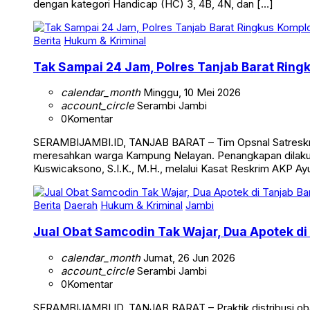
dengan kategori Handicap (HC) 3, 4B, 4N, dan […]
Berita
Hukum & Kriminal
Tak Sampai 24 Jam, Polres Tanjab Barat Ring
calendar_month
Minggu, 10 Mei 2026
account_circle
Serambi Jambi
0
Komentar
SERAMBIJAMBI.ID, TANJAB BARAT – Tim Opsnal Satreskrim 
meresahkan warga Kampung Nelayan. Penangkapan dilakuka
Kuswicaksono, S.I.K., M.H., melalui Kasat Reskrim AKP Ayub
Berita
Daerah
Hukum & Kriminal
Jambi
Jual Obat Samcodin Tak Wajar, Dua Apotek di
calendar_month
Jumat, 26 Jun 2026
account_circle
Serambi Jambi
0
Komentar
SERAMBIJAMBI.ID, TANJAB BARAT – Praktik distribusi obat