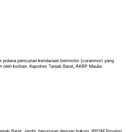
k pidana pencurian kendaraan bermotor (curanmor) yang
 oleh korban. Kapolres Tanjab Barat, AKBP Maulia
anjab Barat, Jambi, berurusan dengan hukum. BPOM Provinsi