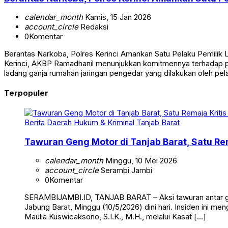
calendar_month
Kamis, 15 Jan 2026
account_circle
Redaksi
0
Komentar
Berantas Narkoba, Polres Kerinci Amankan Satu Pelaku Pemili
Kerinci, AKBP Ramadhanil menunjukkan komitmennya terhadap pe
ladang ganja rumahan jaringan pengedar yang dilakukan oleh pela
Terpopuler
Berita
Daerah
Hukum & Kriminal
Tanjab Barat
Tawuran Geng Motor di Tanjab Barat, Satu Rem
calendar_month
Minggu, 10 Mei 2026
account_circle
Serambi Jambi
0
Komentar
SERAMBIJAMBI.ID, TANJAB BARAT – Aksi tawuran antar g
Jabung Barat, Minggu (10/5/2026) dini hari. Insiden ini me
Maulia Kuswicaksono, S.I.K., M.H., melalui Kasat […]