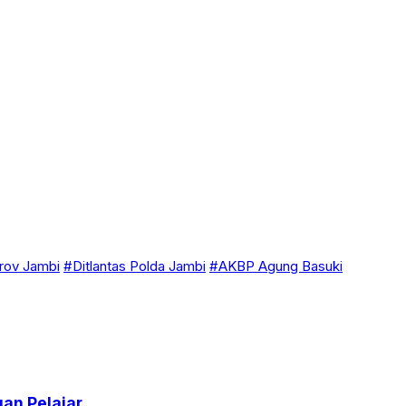
ov Jambi
#Ditlantas Polda Jambi
#AKBP Agung Basuki
an Pelajar