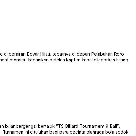
 perairan Boyar Hijau, tepatnya di depan Pelabuhan Roro
empat memicu kepanikan setelah kapten kapal dilaporkan hilang
liar bergengsi bertajuk “TS Billiard Tournament 9 Ball”.
Turnamen ini ditujukan bagi para pecinta olahraga bola sodok