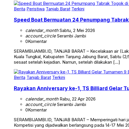
Berita
Peristiwa
Tanjab Barat
Terkini
Speed Boat Bermuatan 24 Penumpang Tabrak 
calendar_month
Sabtu, 2 Mei 2026
account_circle
Serambi Jambi
0
Komentar
SERAMBIJAMBI.ID, TANJAB BARAT – Kecelakaan air (Laka 
Kuala Tungkal, Kabupaten Tanjung Jabung Barat, Sabtu (2/5
sesaat setelah kejadian. Namun, setelah dilakukan […]
Berita
Tanjab Barat
Terkini
Rayakan Anniversary ke-1, TS Billiard Gelar 
calendar_month
Rabu, 22 Apr 2026
account_circle
Serambi Jambi
0
Komentar
SERAMBIJAMBI.ID, TANJAB BARAT – Memperingati hari jadi 
Kompetisi yang dijadwalkan berlangsung pada 14-17 Mei 20