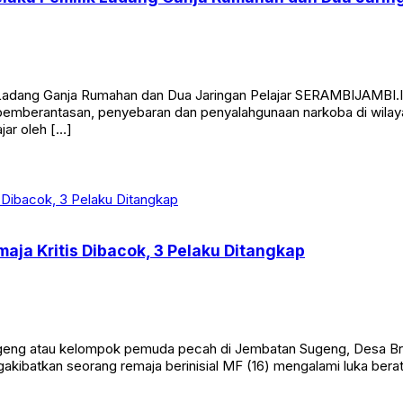
k Ladang Ganja Rumahan dan Dua Jaringan Pelajar SERAMBIJAMBI.
mberantasan, penyebaran dan penyalahgunaan narkoba di wilayah
jar oleh […]
aja Kritis Dibacok, 3 Pelaku Ditangkap
eng atau kelompok pemuda pecah di Jembatan Sugeng, Desa Br
ngakibatkan seorang remaja berinisial MF (16) mengalami luka bera