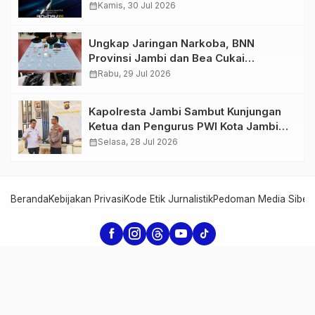
GIIAS 2026
calendar_month
Kamis, 30 Jul 2026
Ungkap Jaringan Narkoba, BNN
Provinsi Jambi dan Bea Cukai
Amankan Sembilan Pelaku beserta
calendar_month
Rabu, 29 Jul 2026
766 Butir Ekstasi dan 146 Gram Sabu
Kapolresta Jambi Sambut Kunjungan
Ketua dan Pengurus PWI Kota Jambi
Perkuat Sinergi dan Kolaborasi
calendar_month
Selasa, 28 Jul 2026
Beranda
Kebijakan Privasi
Kode Etik Jurnalistik
Pedoman Media Siber
Serambi Jambi - Informasi dari Jambi untuk Dunia
Copyright Serambi Jambi