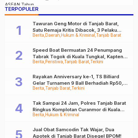
TERPOPULER
Tawuran Geng Motor di Tanjab Barat,
Satu Remaja Kritis Dibacok, 3 Pelaku
Berita
Daerah
Hukum & Kriminal
Tanjab Barat
Ditangkap
Speed Boat Bermuatan 24 Penumpang
Tabrak Togok di Kuala Tungkal, Kapten
Berita
Peristiwa
Tanjab Barat
Terkini
Sempat Hilang
Rayakan Anniversary ke-1, TS Billiard
Gelar Turnamen 9 Ball Berhadiah Rp50,8
Berita
Tanjab Barat
Terkini
Juta
Tak Sampai 24 Jam, Polres Tanjab Barat
Ringkus Komplotan Curanmor di Kuala
Berita
Hukum & Kriminal
Tungkal
Jual Obat Samcodin Tak Wajar, Dua
Apotek di Tanjab Barat Disegel BPOM!