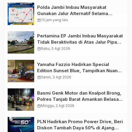
Polda Jambi Imbau Masyarakat
Gunakan Jalur Alternatif Selama
Pelaksanaan Presisi Merdeka Run
calendar_month
13 jam yang lalu
2026
Pertamina EP Jambi Imbau Masyarakat
Tidak Beraktivitas di Atas Jalur Pipa
Migas Demi Keselamatan Bersama
calendar_month
Rabu, 5 Agt 2026
Yamaha Fazzio Hadirkan Special
Edition Sunset Blue, Tampilkan Nuansa
Retro Summer yang Semakin Skena
calendar_month
Senin, 3 Agt 2026
Basmi Genk Motor dan Knalpot Brong,
Polres Tanjab Barat Amankan Belasan
Kendaraan
calendar_month
Minggu, 2 Agt 2026
PLN Hadirkan Promo Power Drive, Beri
Diskon Tambah Daya 50% di Ajang