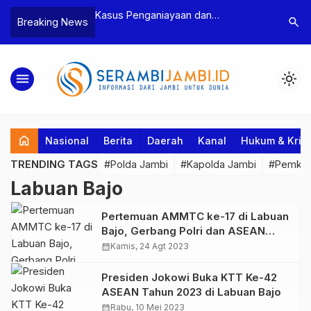
n Narkoba, BNN
Kasus Penganiayaan dan
Polres T
search
Breaking News
dan Bea Cukai
Pengancaman Ketua BPD, Polres
Pengeroy
an Pelaku beserta
Tebo Tetapkan Dua Tersangka
Dua Pela
si dan 146 Gram
Ditahan
menu
light_mode
home
Nasional
Berita
Daerah
Kanal
Hukum & Krim
TRENDING TAGS
#Polda Jambi
#Kapolda Jambi
#Pemkab
Labuan Bajo
Pertemuan AMMTC ke-17 di Labuan
Bajo, Gerbang Polri dan ASEAN
Jaga Kawasan dari Kejahatan
calendar_month
Kamis, 24 Agt 2023
Transnasional
Presiden Jokowi Buka KTT Ke-42
ASEAN Tahun 2023 di Labuan Bajo
calendar_month
Rabu, 10 Mei 2023