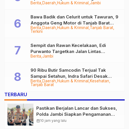
Berita
Daerah
Hukum & Kriminal
Jambi
Bawa Badik dan Celurit untuk Tawuran, 9
Anggota Geng Motor di Tanjab Barat
Berita
Daerah
Hukum & Kriminal
Tanjab Barat
Diringkus
Terkini
Sempit dan Rawan Kecelakaan, Edi
Purwanto Targetkan Jalan Lintas
Berita
Jambi
Tungkal-Jambi Mulus di 2028
90 Ribu Butir Samcodin Terjual Tak
Sampai Setahun, Indra Safari Desak
Berita
Daerah
Hukum & Kriminal
Kesehatan
Audit Menyeluruh
Tanjab Barat
TERBARU
Pastikan Berjalan Lancar dan Sukses,
Polda Jambi Siapkan Pengamanan
Berlapis untuk 8.750 Pelari, 1.848
calendar_month
10 jam yang lalu
Personel Kawal Presisi Merdeka Run