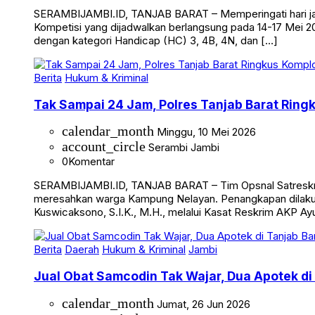
0
Komentar
SERAMBIJAMBI.ID, TANJAB BARAT – Memperingati hari jadi 
Kompetisi yang dijadwalkan berlangsung pada 14-17 Mei 20
dengan kategori Handicap (HC) 3, 4B, 4N, dan […]
Berita
Hukum & Kriminal
Tak Sampai 24 Jam, Polres Tanjab Barat Ring
calendar_month
Minggu, 10 Mei 2026
account_circle
Serambi Jambi
0
Komentar
SERAMBIJAMBI.ID, TANJAB BARAT – Tim Opsnal Satreskrim 
meresahkan warga Kampung Nelayan. Penangkapan dilakuka
Kuswicaksono, S.I.K., M.H., melalui Kasat Reskrim AKP Ayub
Berita
Daerah
Hukum & Kriminal
Jambi
Jual Obat Samcodin Tak Wajar, Dua Apotek di