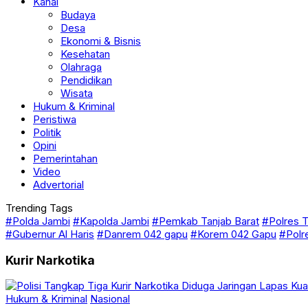
Sungai Penuh
Kanal
Budaya
Desa
Ekonomi & Bisnis
Kesehatan
Olahraga
Pendidikan
Wisata
Hukum & Kriminal
Peristiwa
Politik
Opini
Pemerintahan
Video
Advertorial
Trending Tags
#Polda Jambi
#Kapolda Jambi
#Pemkab Tanjab Barat
#Polres T
#Gubernur Al Haris
#Danrem 042 gapu
#Korem 042 Gapu
#Polr
Kurir Narkotika