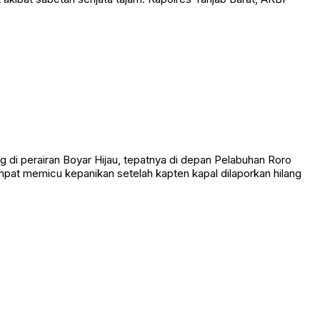
t akibat sabetan senjata tajam. Kapolres Tanjab Barat, AKBP
 perairan Boyar Hijau, tepatnya di depan Pelabuhan Roro
empat memicu kepanikan setelah kapten kapal dilaporkan hilang