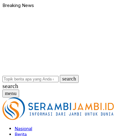
Breaking News
Bawa Badik dan Celurit untuk Tawuran, 9 Anggota Geng Motor di
90 Ribu Butir Samcodin Terjual Tak Sampai Setahun, Indra Safar
Ungkap Jaringan Narkoba, BNN Provinsi Jambi dan Bea Cukai Am
Kasus Penganiayaan dan Pengancaman Ketua BPD, Polres Tebo
Polres Tebo Ungkap Kasus Pengeroyokan dan Penganiayaan, D
Terkait Dugaan Keterlibatan Okum Pejabat dalam Kasus Narkoti
Bawa Badik dan Celurit untuk Tawuran, 9 Anggota Geng Motor di
90 Ribu Butir Samcodin Terjual Tak Sampai Setahun, Indra Safar
Ungkap Jaringan Narkoba, BNN Provinsi Jambi dan Bea Cukai Am
Kasus Penganiayaan dan Pengancaman Ketua BPD, Polres Tebo
…
search
search
menu
Nasional