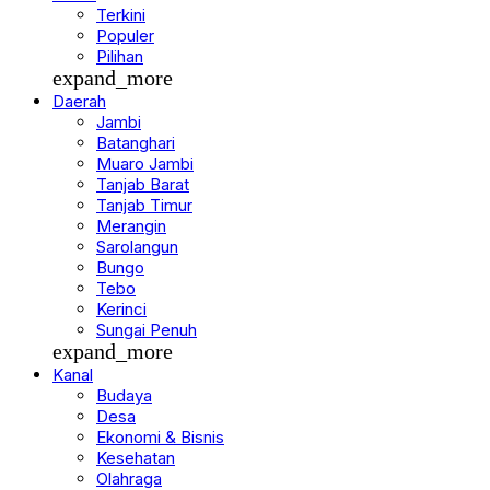
Berita
Terkini
Populer
Pilihan
expand_more
Daerah
Jambi
Batanghari
Muaro Jambi
Tanjab Barat
Tanjab Timur
Merangin
Sarolangun
Bungo
Tebo
Kerinci
Sungai Penuh
expand_more
Kanal
Budaya
Desa
Ekonomi & Bisnis
Kesehatan