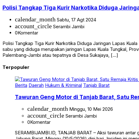
Hukum & Kriminal
Nasional
Polisi Tangkap Tiga Kurir Narkotika Diduga Jarin
calendar_month
Sabtu, 17 Agt 2024
account_circle
Serambi Jambi
0
Komentar
Polisi Tangkap Tiga Kurir Narkotika Diduga Jaringan Lapas Ku
sabu yang diduga merupakan jaringan Lapas Kuala Tungkal, Provi
Palembang-Jambi atau tepatnya di Desa Sukajaya, […]
Terpopuler
Berita
Daerah
Hukum & Kriminal
Tanjab Barat
Tawuran Geng Motor di Tanjab Barat, Satu Rem
calendar_month
Minggu, 10 Mei 2026
account_circle
Serambi Jambi
0
Komentar
SERAMBIJAMBI.ID, TANJAB BARAT – Aksi tawuran antar g