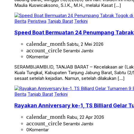
Jabung Barat, Minggu (10/5/2026) dini hari. Insiden ini me
Maulia Kuswicaksono, S.I.K., M.H., melalui Kasat […]
Berita
Peristiwa
Tanjab Barat
Terkini
Speed Boat Bermuatan 24 Penumpang Tabrak 
calendar_month
Sabtu, 2 Mei 2026
account_circle
Serambi Jambi
0
Komentar
SERAMBIJAMBI.ID, TANJAB BARAT – Kecelakaan air (Laka 
Kuala Tungkal, Kabupaten Tanjung Jabung Barat, Sabtu (2/5
sesaat setelah kejadian. Namun, setelah dilakukan […]
Berita
Tanjab Barat
Terkini
Rayakan Anniversary ke-1, TS Billiard Gelar 
calendar_month
Rabu, 22 Apr 2026
account_circle
Serambi Jambi