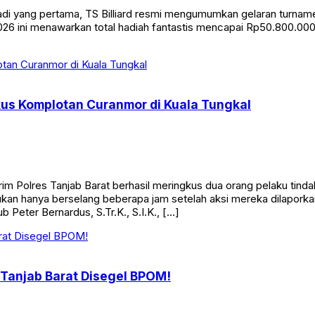
yang pertama, TS Billiard resmi mengumumkan gelaran turnamen bi
26 ini menawarkan total hadiah fantastis mencapai Rp50.800.000. 
kus Komplotan Curanmor di Kuala Tungkal
Polres Tanjab Barat berhasil meringkus dua orang pelaku tinda
n hanya berselang beberapa jam setelah aksi mereka dilaporkan
 Peter Bernardus, S.Tr.K., S.I.K., […]
 Tanjab Barat Disegel BPOM!