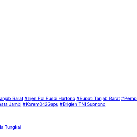
anjab Barat
#Irjen Pol Rusdi Hartono
#Bupati Tanjab Barat
#Pempr
esta Jambi
#Korem042Gapu
#Brigjen TNI Supriono