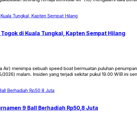
ngakibatkan seorang remaja berinisial MF (16) mengalami luka bera
Togok di Kuala Tungkal, Kapten Sempat Hilang
Air) menimpa sebuah speed boat bermuatan puluhan penumpang di
/2026) malam. Insiden yang terjadi sekitar pukul 19.00 WIB ini s
Turnamen 9 Ball Berhadiah Rp50,8 Juta