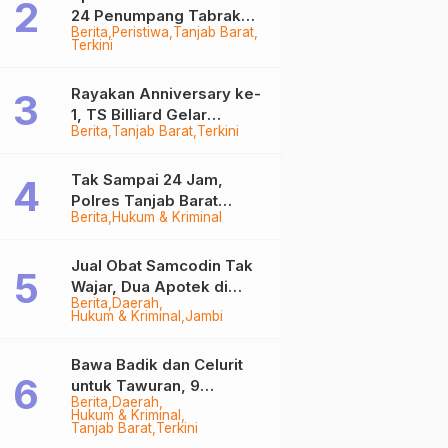
24 Penumpang Tabrak
Berita
Peristiwa
Tanjab Barat
Togok di Kuala Tungkal,
Terkini
Kapten Sempat Hilang
Rayakan Anniversary ke-
1, TS Billiard Gelar
Berita
Tanjab Barat
Terkini
Turnamen 9 Ball
Berhadiah Rp50,8 Juta
Tak Sampai 24 Jam,
Polres Tanjab Barat
Berita
Hukum & Kriminal
Ringkus Komplotan
Curanmor di Kuala
Tungkal
Jual Obat Samcodin Tak
Wajar, Dua Apotek di
Berita
Daerah
Tanjab Barat Disegel
Hukum & Kriminal
Jambi
BPOM!
Bawa Badik dan Celurit
untuk Tawuran, 9
Berita
Daerah
Anggota Geng Motor di
Hukum & Kriminal
Tanjab Barat Diringkus
Tanjab Barat
Terkini