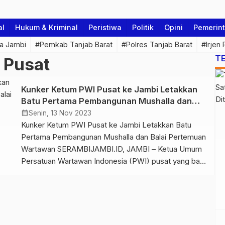
al
Hukum & Kriminal
Peristiwa
Politik
Opini
Pemerin
a Jambi
#Pemkab Tanjab Barat
#Polres Tanjab Barat
#Irjen
T
 Pusat
Kunker Ketum PWI Pusat ke Jambi Letakkan
Batu Pertama Pembangunan Mushalla dan
Balai Pertemuan Wartawan
calendar_month
Senin, 13 Nov 2023
Kunker Ketum PWI Pusat ke Jambi Letakkan Batu
Pertama Pembangunan Mushalla dan Balai Pertemuan
Wartawan SERAMBIJAMBI.ID, JAMBI – Ketua Umum
Persatuan Wartawan Indonesia (PWI) pusat yang baru
terpilih Hendry Ch Bangun menyambangi kantor PWI
Provinsi Jambi pada Senin (13/11/2023). Kehadiran
Ketum PWI pusat periode 2023 – 2028 ini membuka
Rapat Kerja Seksi Wartawan Olahraga (Siwo) Provinsi
[…]