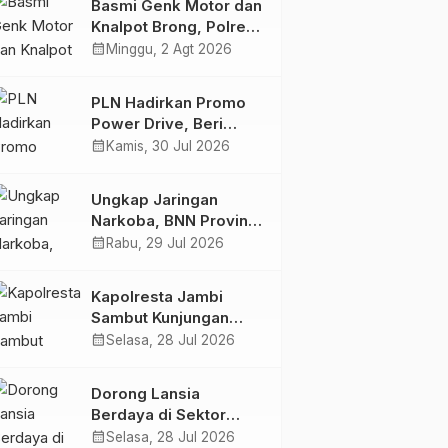
Basmi Genk Motor dan
Semakin Skena
Knalpot Brong, Polres
Tanjab Barat Amankan
calendar_month
Minggu, 2 Agt 2026
Belasan Kendaraan
PLN Hadirkan Promo
Power Drive, Beri
Diskon Tambah Daya
calendar_month
Kamis, 30 Jul 2026
50% di Ajang GIIAS
2026
Ungkap Jaringan
Narkoba, BNN Provinsi
Jambi dan Bea Cukai
calendar_month
Rabu, 29 Jul 2026
Amankan Sembilan
Pelaku beserta 766
Kapolresta Jambi
Butir Ekstasi dan 146
Sambut Kunjungan
Gram Sabu
Ketua dan Pengurus
calendar_month
Selasa, 28 Jul 2026
PWI Kota Jambi
Perkuat Sinergi dan
Dorong Lansia
Kolaborasi
Berdaya di Sektor
Hijau, Pertamina EP
calendar_month
Selasa, 28 Jul 2026