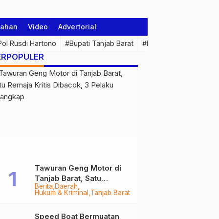
tahan
Video
Advertorial
 Pol Rusdi Hartono
#Bupati Tanjab Barat
#Pemprov Jambi
#Di
ERPOPULER
Tawuran Geng Motor di
Tanjab Barat, Satu
Berita
Daerah
Remaja Kritis Dibacok, 3
Hukum & Kriminal
Tanjab Barat
Pelaku Ditangkap
Speed Boat Bermuatan