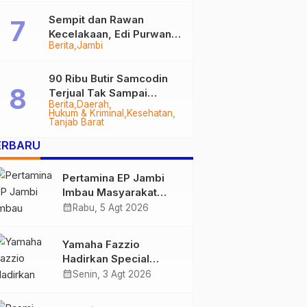
Sempit dan Rawan
Kecelakaan, Edi Purwanto
Berita
Jambi
Targetkan Jalan Lintas
Tungkal-Jambi Mulus di
2028
90 Ribu Butir Samcodin
Terjual Tak Sampai
Berita
Daerah
Setahun, Indra Safari
Hukum & Kriminal
Kesehatan
Desak Audit Menyeluruh
Tanjab Barat
ERBARU
Pertamina EP Jambi
Imbau Masyarakat
Tidak Beraktivitas di
calendar_month
Rabu, 5 Agt 2026
Atas Jalur Pipa Migas
Demi Keselamatan
Yamaha Fazzio
Bersama
Hadirkan Special
Edition Sunset Blue,
calendar_month
Senin, 3 Agt 2026
Tampilkan Nuansa
Retro Summer yang