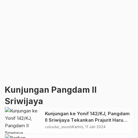
Kunjungan Pangdam II
Sriwijaya
Kunjungan ke Yonif 142/KJ, Pangdam
II Sriwijaya Tekankan Prajurit Harus
Prima
calendar_month
Kamis, 11 Jan 2024