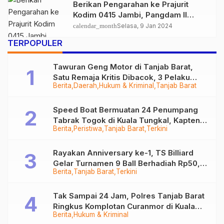
Berikan Pengarahan ke Prajurit
Kodim 0415 Jambi, Pangdam II
Sriwijaya Tekankan Netralitas TNI
calendar_month
Selasa, 9 Jan 2024
saat Pemilu
TERPOPULER
Tawuran Geng Motor di Tanjab Barat,
Satu Remaja Kritis Dibacok, 3 Pelaku
Berita
Daerah
Hukum & Kriminal
Tanjab Barat
Ditangkap
Speed Boat Bermuatan 24 Penumpang
Tabrak Togok di Kuala Tungkal, Kapten
Berita
Peristiwa
Tanjab Barat
Terkini
Sempat Hilang
Rayakan Anniversary ke-1, TS Billiard
Gelar Turnamen 9 Ball Berhadiah Rp50,8
Berita
Tanjab Barat
Terkini
Juta
Tak Sampai 24 Jam, Polres Tanjab Barat
Ringkus Komplotan Curanmor di Kuala
Berita
Hukum & Kriminal
Tungkal