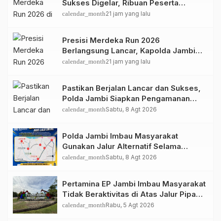
Sukses Digelar, Ribuan Peserta
Ramaikan Event Nasional
calendar_month
21 jam yang lalu
Presisi Merdeka Run 2026
Berlangsung Lancar, Kapolda Jambi
Ucapkan Terimakasih dan Apresiasi
calendar_month
21 jam yang lalu
Dukungan Masyarakat
Pastikan Berjalan Lancar dan Sukses,
Polda Jambi Siapkan Pengamanan
Berlapis untuk 8.750 Pelari, 1.848
calendar_month
Sabtu, 8 Agt 2026
Personel Kawal Presisi Merdeka Run
Polda Jambi Imbau Masyarakat
Gunakan Jalur Alternatif Selama
Pelaksanaan Presisi Merdeka Run
calendar_month
Sabtu, 8 Agt 2026
2026
Pertamina EP Jambi Imbau Masyarakat
Tidak Beraktivitas di Atas Jalur Pipa
Migas Demi Keselamatan Bersama
calendar_month
Rabu, 5 Agt 2026