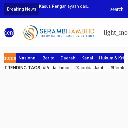
n Narkoba, BNN
Kasus Penganiayaan dan
Polres T
search
Breaking News
dan Bea Cukai
Pengancaman Ketua BPD, Polres
Pengeroy
an Pelaku beserta
Tebo Tetapkan Dua Tersangka
Dua Pela
si dan 146 Gram
Ditahan
menu
light_mo
home
Nasional
Berita
Daerah
Kanal
Hukum & Krim
TRENDING TAGS
#Polda Jambi
#Kapolda Jambi
#Pemkab