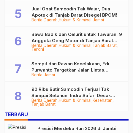
Jual Obat Samcodin Tak Wajar, Dua
Apotek di Tanjab Barat Disegel BPOM!
Berita
Daerah
Hukum & Kriminal
Jambi
Bawa Badik dan Celurit untuk Tawuran, 9
Anggota Geng Motor di Tanjab Barat
Berita
Daerah
Hukum & Kriminal
Tanjab Barat
Diringkus
Terkini
Sempit dan Rawan Kecelakaan, Edi
Purwanto Targetkan Jalan Lintas
Berita
Jambi
Tungkal-Jambi Mulus di 2028
90 Ribu Butir Samcodin Terjual Tak
Sampai Setahun, Indra Safari Desak
Berita
Daerah
Hukum & Kriminal
Kesehatan
Audit Menyeluruh
Tanjab Barat
TERBARU
Presisi Merdeka Run 2026 di Jambi