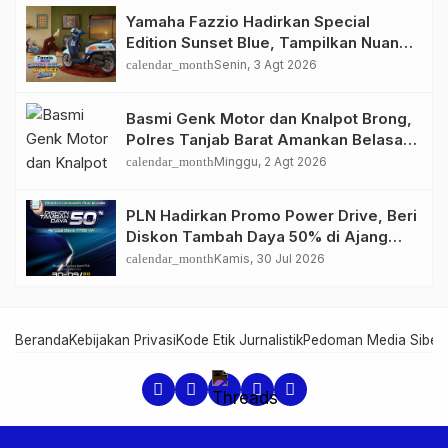
Yamaha Fazzio Hadirkan Special
Edition Sunset Blue, Tampilkan Nuansa
Retro Summer yang Semakin Skena
calendar_month
Senin, 3 Agt 2026
Basmi Genk Motor dan Knalpot Brong,
Polres Tanjab Barat Amankan Belasan
Kendaraan
calendar_month
Minggu, 2 Agt 2026
PLN Hadirkan Promo Power Drive, Beri
Diskon Tambah Daya 50% di Ajang
GIIAS 2026
calendar_month
Kamis, 30 Jul 2026
Beranda
Kebijakan Privasi
Kode Etik Jurnalistik
Pedoman Media Siber