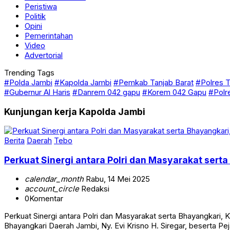
Peristiwa
Politik
Opini
Pemerintahan
Video
Advertorial
Trending Tags
#Polda Jambi
#Kapolda Jambi
#Pemkab Tanjab Barat
#Polres T
#Gubernur Al Haris
#Danrem 042 gapu
#Korem 042 Gapu
#Polr
Kunjungan kerja Kapolda Jambi
Berita
Daerah
Tebo
Perkuat Sinergi antara Polri dan Masyarakat sert
calendar_month
Rabu, 14 Mei 2025
account_circle
Redaksi
0
Komentar
Perkuat Sinergi antara Polri dan Masyarakat serta Bhayangkari
Bhayangkari Daerah Jambi, Ny. Evi Krisno H. Siregar, beserta P