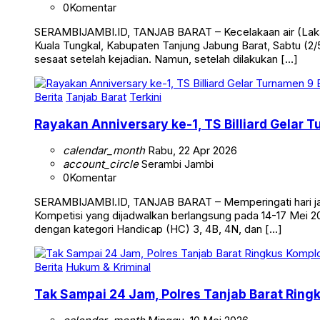
0
Komentar
SERAMBIJAMBI.ID, TANJAB BARAT – Kecelakaan air (Laka 
Kuala Tungkal, Kabupaten Tanjung Jabung Barat, Sabtu (2/5
sesaat setelah kejadian. Namun, setelah dilakukan […]
Berita
Tanjab Barat
Terkini
Rayakan Anniversary ke-1, TS Billiard Gelar 
calendar_month
Rabu, 22 Apr 2026
account_circle
Serambi Jambi
0
Komentar
SERAMBIJAMBI.ID, TANJAB BARAT – Memperingati hari jadi 
Kompetisi yang dijadwalkan berlangsung pada 14-17 Mei 20
dengan kategori Handicap (HC) 3, 4B, 4N, dan […]
Berita
Hukum & Kriminal
Tak Sampai 24 Jam, Polres Tanjab Barat Ring