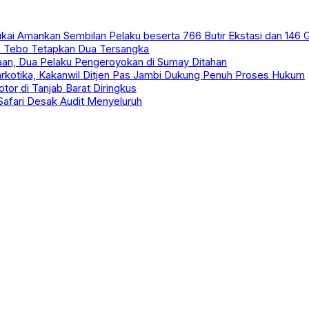
kai Amankan Sembilan Pelaku beserta 766 Butir Ekstasi dan 146
s Tebo Tetapkan Dua Tersangka
an, Dua Pelaku Pengeroyokan di Sumay Ditahan
arkotika, Kakanwil Ditjen Pas Jambi Dukung Penuh Proses Hukum
or di Tanjab Barat Diringkus
 Safari Desak Audit Menyeluruh