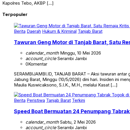
Kapolres Tebo, AKBP […]
Terpopuler
Berita
Daerah
Hukum & Kriminal
Tanjab Barat
Tawuran Geng Motor di Tanjab Barat, Satu Rem
calendar_month
Minggu, 10 Mei 2026
account_circle
Serambi Jambi
0
Komentar
SERAMBIJAMBI.ID, TANJAB BARAT – Aksi tawuran antar g
Jabung Barat, Minggu (10/5/2026) dini hari. Insiden ini me
Maulia Kuswicaksono, S.I.K., M.H., melalui Kasat […]
Berita
Peristiwa
Tanjab Barat
Terkini
Speed Boat Bermuatan 24 Penumpang Tabrak 
calendar_month
Sabtu, 2 Mei 2026
account_circle
Serambi Jambi