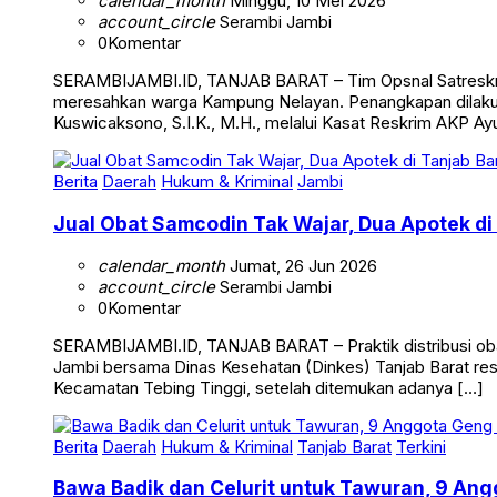
calendar_month
Minggu, 10 Mei 2026
account_circle
Serambi Jambi
0
Komentar
SERAMBIJAMBI.ID, TANJAB BARAT – Tim Opsnal Satreskrim 
meresahkan warga Kampung Nelayan. Penangkapan dilakuka
Kuswicaksono, S.I.K., M.H., melalui Kasat Reskrim AKP Ayub
Berita
Daerah
Hukum & Kriminal
Jambi
Jual Obat Samcodin Tak Wajar, Dua Apotek di
calendar_month
Jumat, 26 Jun 2026
account_circle
Serambi Jambi
0
Komentar
SERAMBIJAMBI.ID, TANJAB BARAT – Praktik distribusi obat
Jambi bersama Dinas Kesehatan (Dinkes) Tanjab Barat res
Kecamatan Tebing Tinggi, setelah ditemukan adanya […]
Berita
Daerah
Hukum & Kriminal
Tanjab Barat
Terkini
Bawa Badik dan Celurit untuk Tawuran, 9 Ang