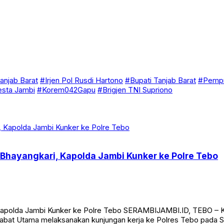
anjab Barat
#Irjen Pol Rusdi Hartono
#Bupati Tanjab Barat
#Pempr
esta Jambi
#Korem042Gapu
#Brigjen TNI Supriono
a Bhayangkari, Kapolda Jambi Kunker ke Polre Tebo
, Kapolda Jambi Kunker ke Polre Tebo SERAMBIJAMBI.ID, TEBO – K
ejabat Utama melaksanakan kunjungan kerja ke Polres Tebo pada Se