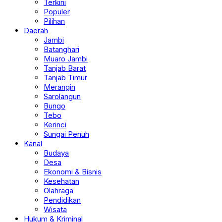
Terkini
Populer
Pilihan
Daerah
Jambi
Batanghari
Muaro Jambi
Tanjab Barat
Tanjab Timur
Merangin
Sarolangun
Bungo
Tebo
Kerinci
Sungai Penuh
Kanal
Budaya
Desa
Ekonomi & Bisnis
Kesehatan
Olahraga
Pendidikan
Wisata
Hukum & Kriminal