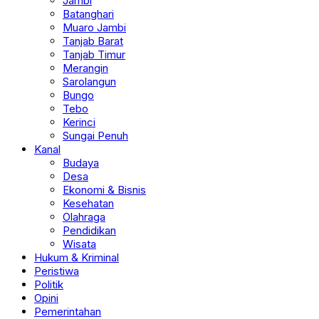
Jambi
Batanghari
Muaro Jambi
Tanjab Barat
Tanjab Timur
Merangin
Sarolangun
Bungo
Tebo
Kerinci
Sungai Penuh
Kanal
Budaya
Desa
Ekonomi & Bisnis
Kesehatan
Olahraga
Pendidikan
Wisata
Hukum & Kriminal
Peristiwa
Politik
Opini
Pemerintahan