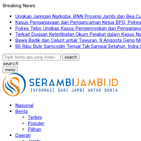
Breaking News
Ungkap Jaringan Narkoba, BNN Provinsi Jambi dan Bea Cu
Kasus Penganiayaan dan Pengancaman Ketua BPD, Polre
Polres Tebo Ungkap Kasus Pengeroyokan dan Penganiaya
Terkait Dugaan Keterlibatan Okum Pejabat dalam Kasus N
Bawa Badik dan Celurit untuk Tawuran, 9 Anggota Geng Mot
90 Ribu Butir Samcodin Terjual Tak Sampai Setahun, Indra
search
search
menu
Nasional
Berita
Terkini
Populer
Pilihan
Daerah