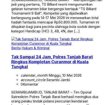
gelaran turnamen biliar bergengsi bertajuk “TS Billiard
Tournament 9 Ball”. Kompetisi yang dijadwalkan
berlangsung pada 14-17 Mei 2026 ini menawarkan total
hadiah fantastis mencapai Rp50.800.000. Turnamen ini
ditujukan bagi para pecinta olahraga bola sodok dengan
kategori Handicap (HC) 3, 4B, 4N, dan […]
Berita
Hukum & Kriminal
Tak Sampai 24 Jam, Polres Tanjab Barat
Ringkus Komplotan Curanmor di Kuala
Tungkal
calendar_month
Minggu, 10 Mei 2026
account_circle
Serambi Jambi
0
Komentar
SERAMBIJAMBI.ID, TANJAB BARAT – Tim Opsnal
Satreskrim Polres Tanjab Barat berhasil meringkus dua
orang pelaku tindak pidana pencurian kendaraan
bermotor (curanmor) yang meresahkan warga Kampung