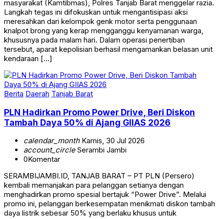
Langkah tegas ini difokuskan untuk mengantisipasi aksi
meresahkan dari kelompok genk motor serta penggunaan
knalpot brong yang kerap mengganggu kenyamanan warga,
khususnya pada malam hari. Dalam operasi penertiban
tersebut, aparat kepolisian berhasil mengamankan belasan unit
kendaraan […]
Berita
Daerah
Tanjab Barat
PLN Hadirkan Promo Power Drive, Beri Diskon
Tambah Daya 50% di Ajang GIIAS 2026
calendar_month
Kamis, 30 Jul 2026
account_circle
Serambi Jambi
0
Komentar
SERAMBIJAMBI.ID, TANJAB BARAT – PT PLN (Persero)
kembali memanjakan para pelanggan setianya dengan
menghadirkan promo spesial bertajuk “Power Drive”. Melalui
promo ini, pelanggan berkesempatan menikmati diskon tambah
daya listrik sebesar 50% yang berlaku khusus untuk
pengunjung booth PLN di ajang pameran otomotif bergengsi,