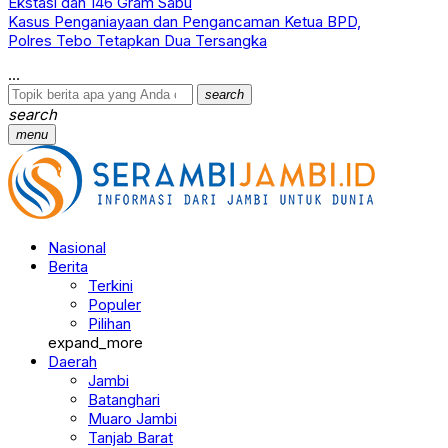
Ekstasi dan 146 Gram Sabu
Kasus Penganiayaan dan Pengancaman Ketua BPD,
Polres Tebo Tetapkan Dua Tersangka
search
search
menu
Nasional
Berita
Terkini
Populer
Pilihan
expand_more
Daerah
Jambi
Batanghari
Muaro Jambi
Tanjab Barat
Tanjab Timur