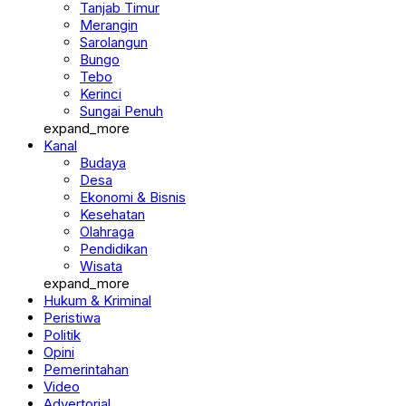
Merangin
Sarolangun
Bungo
Tebo
Kerinci
Sungai Penuh
expand_more
Kanal
Budaya
Desa
Ekonomi & Bisnis
Kesehatan
Olahraga
Pendidikan
Wisata
expand_more
Hukum & Kriminal
Peristiwa
Politik
Opini
Pemerintahan
Video
Advertorial