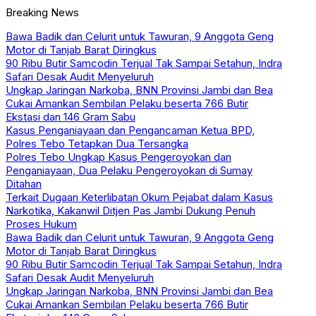
Breaking News
Bawa Badik dan Celurit untuk Tawuran, 9 Anggota Geng
Motor di Tanjab Barat Diringkus
90 Ribu Butir Samcodin Terjual Tak Sampai Setahun, Indra
Safari Desak Audit Menyeluruh
Ungkap Jaringan Narkoba, BNN Provinsi Jambi dan Bea
Cukai Amankan Sembilan Pelaku beserta 766 Butir
Ekstasi dan 146 Gram Sabu
Kasus Penganiayaan dan Pengancaman Ketua BPD,
Polres Tebo Tetapkan Dua Tersangka
Polres Tebo Ungkap Kasus Pengeroyokan dan
Penganiayaan, Dua Pelaku Pengeroyokan di Sumay
Ditahan
Terkait Dugaan Keterlibatan Okum Pejabat dalam Kasus
Narkotika, Kakanwil Ditjen Pas Jambi Dukung Penuh
Proses Hukum
Bawa Badik dan Celurit untuk Tawuran, 9 Anggota Geng
Motor di Tanjab Barat Diringkus
90 Ribu Butir Samcodin Terjual Tak Sampai Setahun, Indra
Safari Desak Audit Menyeluruh
Ungkap Jaringan Narkoba, BNN Provinsi Jambi dan Bea
Cukai Amankan Sembilan Pelaku beserta 766 Butir