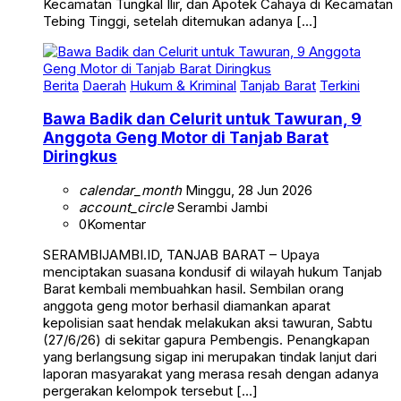
Tebing Tinggi, setelah ditemukan adanya […]
Berita
Daerah
Hukum & Kriminal
Tanjab Barat
Terkini
Bawa Badik dan Celurit untuk Tawuran, 9
Anggota Geng Motor di Tanjab Barat
Diringkus
calendar_month
Minggu, 28 Jun 2026
account_circle
Serambi Jambi
0
Komentar
SERAMBIJAMBI.ID, TANJAB BARAT – Upaya
menciptakan suasana kondusif di wilayah hukum Tanjab
Barat kembali membuahkan hasil. Sembilan orang
anggota geng motor berhasil diamankan aparat
kepolisian saat hendak melakukan aksi tawuran, Sabtu
(27/6/26) di sekitar gapura Pembengis. Penangkapan
yang berlangsung sigap ini merupakan tindak lanjut dari
laporan masyarakat yang merasa resah dengan adanya
pergerakan kelompok tersebut […]