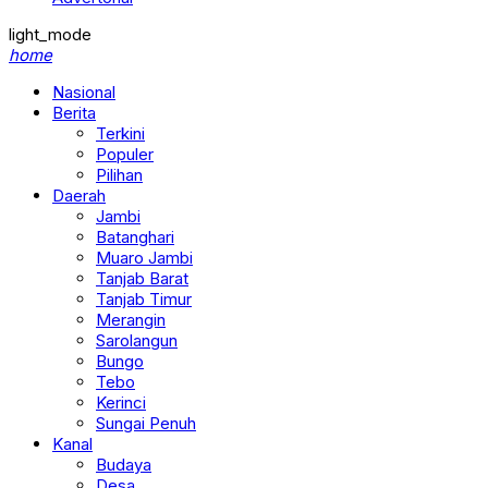
light_mode
home
Nasional
Berita
Terkini
Populer
Pilihan
Daerah
Jambi
Batanghari
Muaro Jambi
Tanjab Barat
Tanjab Timur
Merangin
Sarolangun
Bungo
Tebo
Kerinci
Sungai Penuh
Kanal
Budaya
Desa
Ekonomi & Bisnis