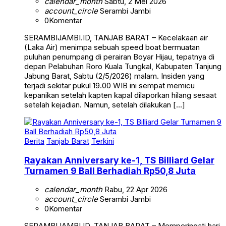
account_circle
Serambi Jambi
0
Komentar
SERAMBIJAMBI.ID, TANJAB BARAT – Kecelakaan air
(Laka Air) menimpa sebuah speed boat bermuatan
puluhan penumpang di perairan Boyar Hijau, tepatnya di
depan Pelabuhan Roro Kuala Tungkal, Kabupaten Tanjung
Jabung Barat, Sabtu (2/5/2026) malam. Insiden yang
terjadi sekitar pukul 19.00 WIB ini sempat memicu
kepanikan setelah kapten kapal dilaporkan hilang sesaat
setelah kejadian. Namun, setelah dilakukan […]
Berita
Tanjab Barat
Terkini
Rayakan Anniversary ke-1, TS Billiard Gelar
Turnamen 9 Ball Berhadiah Rp50,8 Juta
calendar_month
Rabu, 22 Apr 2026
account_circle
Serambi Jambi
0
Komentar
SERAMBIJAMBI.ID, TANJAB BARAT – Memperingati hari
jadi yang pertama, TS Billiard resmi mengumumkan