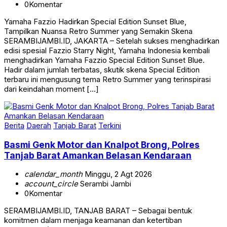
Yamaha Fazzio Hadirkan Special Edition Sunset Blue,
Tampilkan Nuansa Retro Summer yang Semakin Skena
SERAMBIJAMBI.ID, JAKARTA – Setelah sukses menghadirkan
edisi spesial Fazzio Starry Night, Yamaha Indonesia kembali
menghadirkan Yamaha Fazzio Special Edition Sunset Blue.
Hadir dalam jumlah terbatas, skutik skena Special Edition
terbaru ini mengusung tema Retro Summer yang terinspirasi
dari keindahan moment […]
Berita
Daerah
Tanjab Barat
Terkini
Basmi Genk Motor dan Knalpot Brong, Polres
Tanjab Barat Amankan Belasan Kendaraan
calendar_month
Minggu, 2 Agt 2026
account_circle
Serambi Jambi
0
Komentar
SERAMBIJAMBI.ID, TANJAB BARAT – Sebagai bentuk
komitmen dalam menjaga keamanan dan ketertiban
masyarakat (Kamtibmas), Polres Tanjab Barat menggelar razia.