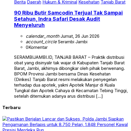
90 Ribu Butir Samcodin Terjual Tak Sampai
Setahun, Indra Safari Desak Audit
Menyeluruh
calendar_month
Jumat, 26 Jun 2026
account_circle
Serambi Jambi
0
Komentar
SERAMBIJAMBI.ID, TANJAB BARAT – Praktik distribusi
obat yang disinyalir tak wajar di Kabupaten Tanjab Barat
Barat, Jambi, akhirnya dibongkar oleh pihak berwenang.
BPOM Provinsi Jambi bersama Dinas Kesehatan
(Dinkes) Tanjab Barat resmi melakukan penyegelan
terhadap dua apotek, yakni Apotek Manjur di Kuala
Tungkal dan Apotek Cahaya di Kecamatan Tebing Tinggi,
setelah ditemukan adanya arus distribusi […]
Terbaru
Berita
Daerah
Jambi