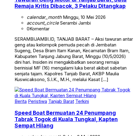
Remaja Kritis Dibacok, 3 Pelaku Ditangkap
calendar_month
Minggu, 10 Mei 2026
account_circle
Serambi Jambi
0
Komentar
SERAMBIJAMBI.ID, TANJAB BARAT – Aksi tawuran antar
geng atau kelompok pemuda pecah di Jembatan
Sugeng, Desa Bram Itam Kanan, Kecamatan Bram Itam,
Kabupaten Tanjung Jabung Barat, Minggu (10/5/2026)
dini hari. Insiden ini mengakibatkan seorang remaja
berinisial MF (16) mengalami luka berat akibat sabetan
senjata tajam. Kapolres Tanjab Barat, AKBP Maulia
Kuswicaksono, S.I.K., M.H., melalui Kasat […]
Berita
Peristiwa
Tanjab Barat
Terkini
Speed Boat Bermuatan 24 Penumpang
Tabrak Togok di Kuala Tungkal, Kapten
Sempat Hilang
calendar_month
Sabtu, 2 Mei 2026