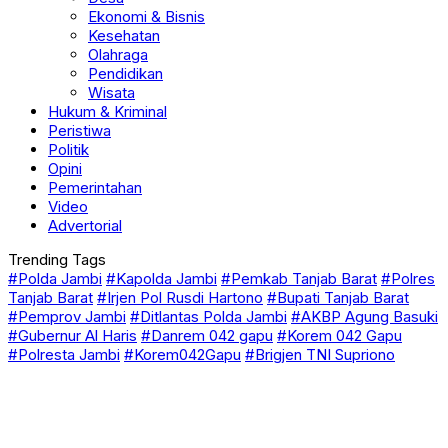
Kesehatan
Olahraga
Pendidikan
Wisata
Hukum & Kriminal
Peristiwa
Politik
Opini
Pemerintahan
Video
Advertorial
Trending Tags
#Polda Jambi
#Kapolda Jambi
#Pemkab Tanjab Barat
#Polres
Tanjab Barat
#Irjen Pol Rusdi Hartono
#Bupati Tanjab Barat
#Pemprov Jambi
#Ditlantas Polda Jambi
#AKBP Agung Basuki
#Gubernur Al Haris
#Danrem 042 gapu
#Korem 042 Gapu
#Polresta Jambi
#Korem042Gapu
#Brigjen TNI Supriono