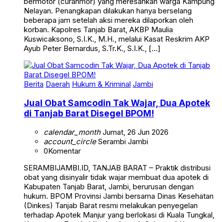
Nelayan. Penangkapan dilakukan hanya berselang
beberapa jam setelah aksi mereka dilaporkan oleh
korban. Kapolres Tanjab Barat, AKBP Maulia
Kuswicaksono, S.I.K., M.H., melalui Kasat Reskrim AKP
Ayub Peter Bernardus, S.Tr.K., S.I.K., […]
Berita
Daerah
Hukum & Kriminal
Jambi
Jual Obat Samcodin Tak Wajar, Dua Apotek
di Tanjab Barat Disegel BPOM!
calendar_month
Jumat, 26 Jun 2026
account_circle
Serambi Jambi
0
Komentar
SERAMBIJAMBI.ID, TANJAB BARAT – Praktik distribusi
obat yang disinyalir tidak wajar membuat dua apotek di
Kabupaten Tanjab Barat, Jambi, berurusan dengan
hukum. BPOM Provinsi Jambi bersama Dinas Kesehatan
(Dinkes) Tanjab Barat resmi melakukan penyegelan
terhadap Apotek Manjur yang berlokasi di Kuala Tungkal,
Kecamatan Tungkal Ilir, dan Apotek Cahaya di Kecamatan