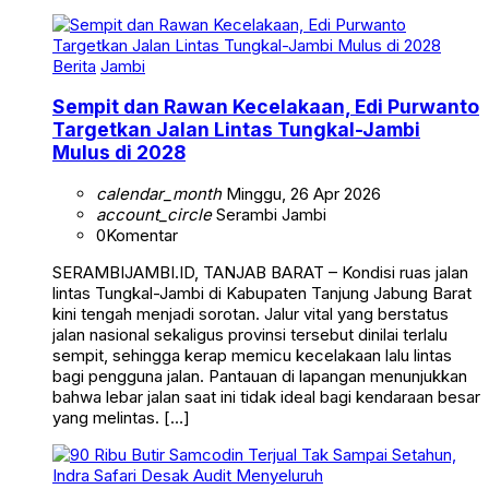
Berita
Jambi
Sempit dan Rawan Kecelakaan, Edi Purwanto
Targetkan Jalan Lintas Tungkal-Jambi
Mulus di 2028
calendar_month
Minggu, 26 Apr 2026
account_circle
Serambi Jambi
0
Komentar
SERAMBIJAMBI.ID, TANJAB BARAT – Kondisi ruas jalan
lintas Tungkal-Jambi di Kabupaten Tanjung Jabung Barat
kini tengah menjadi sorotan. Jalur vital yang berstatus
jalan nasional sekaligus provinsi tersebut dinilai terlalu
sempit, sehingga kerap memicu kecelakaan lalu lintas
bagi pengguna jalan. Pantauan di lapangan menunjukkan
bahwa lebar jalan saat ini tidak ideal bagi kendaraan besar
yang melintas. […]
Berita
Daerah
Hukum & Kriminal
Kesehatan
Tanjab Barat