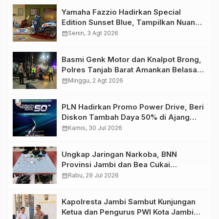
Yamaha Fazzio Hadirkan Special
Edition Sunset Blue, Tampilkan Nuansa
Retro Summer yang Semakin Skena
calendar_month
Senin, 3 Agt 2026
Basmi Genk Motor dan Knalpot Brong,
Polres Tanjab Barat Amankan Belasan
Kendaraan
calendar_month
Minggu, 2 Agt 2026
PLN Hadirkan Promo Power Drive, Beri
Diskon Tambah Daya 50% di Ajang
GIIAS 2026
calendar_month
Kamis, 30 Jul 2026
Ungkap Jaringan Narkoba, BNN
Provinsi Jambi dan Bea Cukai
Amankan Sembilan Pelaku beserta
calendar_month
Rabu, 29 Jul 2026
766 Butir Ekstasi dan 146 Gram Sabu
Kapolresta Jambi Sambut Kunjungan
Ketua dan Pengurus PWI Kota Jambi