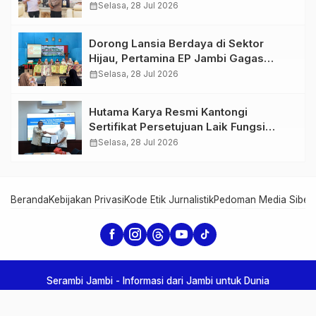
Perkuat Sinergi dan Kolaborasi
calendar_month
Selasa, 28 Jul 2026
Dorong Lansia Berdaya di Sektor
Hijau, Pertamina EP Jambi Gagas
Lansiapreneur Batik Eco-Print
calendar_month
Selasa, 28 Jul 2026
Hutama Karya Resmi Kantongi
Sertifikat Persetujuan Laik Fungsi
Struktur Jembatan Musi V Tol
calendar_month
Selasa, 28 Jul 2026
Palembang–Betung
Beranda
Kebijakan Privasi
Kode Etik Jurnalistik
Pedoman Media Siber
Serambi Jambi - Informasi dari Jambi untuk Dunia
Copyright Serambi Jambi