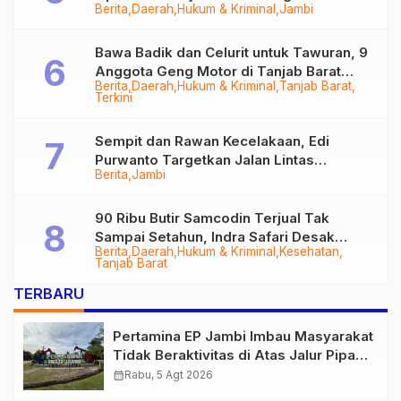
Berita
Daerah
Hukum & Kriminal
Jambi
Bawa Badik dan Celurit untuk Tawuran, 9
Anggota Geng Motor di Tanjab Barat
Berita
Daerah
Hukum & Kriminal
Tanjab Barat
Diringkus
Terkini
Sempit dan Rawan Kecelakaan, Edi
Purwanto Targetkan Jalan Lintas
Berita
Jambi
Tungkal-Jambi Mulus di 2028
90 Ribu Butir Samcodin Terjual Tak
Sampai Setahun, Indra Safari Desak
Berita
Daerah
Hukum & Kriminal
Kesehatan
Audit Menyeluruh
Tanjab Barat
TERBARU
Pertamina EP Jambi Imbau Masyarakat
Tidak Beraktivitas di Atas Jalur Pipa
Migas Demi Keselamatan Bersama
calendar_month
Rabu, 5 Agt 2026