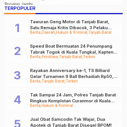
TERPOPULER
Tawuran Geng Motor di Tanjab Barat,
Satu Remaja Kritis Dibacok, 3 Pelaku
Berita
Daerah
Hukum & Kriminal
Tanjab Barat
Ditangkap
Speed Boat Bermuatan 24 Penumpang
Tabrak Togok di Kuala Tungkal, Kapten
Berita
Peristiwa
Tanjab Barat
Terkini
Sempat Hilang
Rayakan Anniversary ke-1, TS Billiard
Gelar Turnamen 9 Ball Berhadiah Rp50,8
Berita
Tanjab Barat
Terkini
Juta
Tak Sampai 24 Jam, Polres Tanjab Barat
Ringkus Komplotan Curanmor di Kuala
Berita
Hukum & Kriminal
Tungkal
Jual Obat Samcodin Tak Wajar, Dua
Apotek di Tanjab Barat Disegel BPOM!