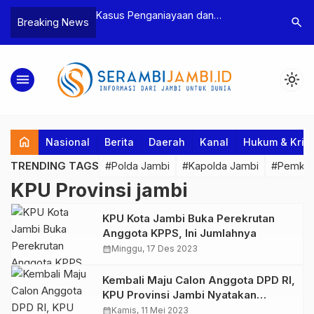
n Narkoba, BNN
Kasus Penganiayaan dan
Polres T
search
Breaking News
dan Bea Cukai
Pengancaman Ketua BPD, Polres
Pengeroy
an Pelaku beserta
Tebo Tetapkan Dua Tersangka
Dua Pela
si dan 146 Gram
Ditahan
menu
light_mode
home
Nasional
Berita
Daerah
Kanal
Hukum & Krim
TRENDING TAGS
#Polda Jambi
#Kapolda Jambi
#Pemkab
KPU Provinsi jambi
KPU Kota Jambi Buka Perekrutan
Anggota KPPS, Ini Jumlahnya
calendar_month
Minggu, 17 Des 2023
Kembali Maju Calon Anggota DPD RI,
KPU Provinsi Jambi Nyatakan
Berkas Pendaftaran Lengkap
calendar_month
Kamis, 11 Mei 2023