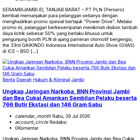
SERAMBIJAMBI.ID, TANJAB BARAT – PT PLN (Persero)
kembali memanjakan para pelanggan setianya dengan
menghadirkan promo spesial bertajuk “Power Drive”. Melalui
promo ini, pelanggan berkesempatan menikmati diskon tambah
daya listrik sebesar 50% yang berlaku khusus untuk
pengunjung booth PLN di ajang pameran otomotif bergengsi,
the 33rd GAIKINDO Indonesia International Auto Show (GIIAS)
di ICE – BSD […]
Berita
Daerah
Hukum & Kriminal
Jambi
Ungkap Jaringan Narkoba, BNN Provinsi Jambi
dan Bea Cukai Amankan Sembilan Pelaku beserta
766 Butir Ekstasi dan 146 Gram Sabu
calendar_month
Rabu, 29 Jul 2026
account_circle
Redaksi
0
Komentar
Ungkap Jaringan Narkoba, BNN Provinsi Jambi dan Bea Cukai