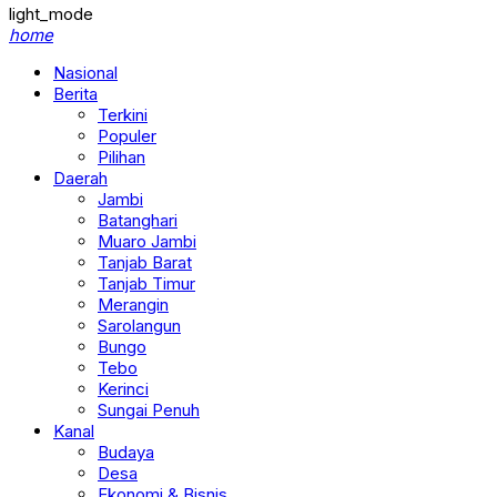
light_mode
home
Nasional
Berita
Terkini
Populer
Pilihan
Daerah
Jambi
Batanghari
Muaro Jambi
Tanjab Barat
Tanjab Timur
Merangin
Sarolangun
Bungo
Tebo
Kerinci
Sungai Penuh
Kanal
Budaya
Desa
Ekonomi & Bisnis