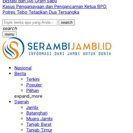
Ekstasi dan 146 Gram Sabu
Kasus Penganiayaan dan Pengancaman Ketua BPD,
Polres Tebo Tetapkan Dua Tersangka
search
search
menu
Nasional
Berita
Terkini
Populer
Pilihan
expand_more
Daerah
Jambi
Batanghari
Muaro Jambi
Tanjab Barat
Tanjab Timur