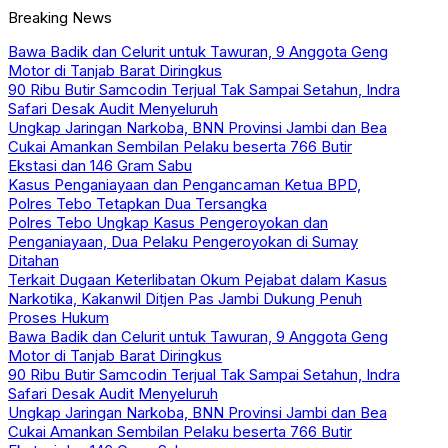
Breaking News
Bawa Badik dan Celurit untuk Tawuran, 9 Anggota Geng
Motor di Tanjab Barat Diringkus
90 Ribu Butir Samcodin Terjual Tak Sampai Setahun, Indra
Safari Desak Audit Menyeluruh
Ungkap Jaringan Narkoba, BNN Provinsi Jambi dan Bea
Cukai Amankan Sembilan Pelaku beserta 766 Butir
Ekstasi dan 146 Gram Sabu
Kasus Penganiayaan dan Pengancaman Ketua BPD,
Polres Tebo Tetapkan Dua Tersangka
Polres Tebo Ungkap Kasus Pengeroyokan dan
Penganiayaan, Dua Pelaku Pengeroyokan di Sumay
Ditahan
Terkait Dugaan Keterlibatan Okum Pejabat dalam Kasus
Narkotika, Kakanwil Ditjen Pas Jambi Dukung Penuh
Proses Hukum
Bawa Badik dan Celurit untuk Tawuran, 9 Anggota Geng
Motor di Tanjab Barat Diringkus
90 Ribu Butir Samcodin Terjual Tak Sampai Setahun, Indra
Safari Desak Audit Menyeluruh
Ungkap Jaringan Narkoba, BNN Provinsi Jambi dan Bea
Cukai Amankan Sembilan Pelaku beserta 766 Butir