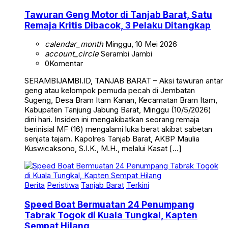
Tawuran Geng Motor di Tanjab Barat, Satu
Remaja Kritis Dibacok, 3 Pelaku Ditangkap
calendar_month
Minggu, 10 Mei 2026
account_circle
Serambi Jambi
0
Komentar
SERAMBIJAMBI.ID, TANJAB BARAT – Aksi tawuran antar
geng atau kelompok pemuda pecah di Jembatan
Sugeng, Desa Bram Itam Kanan, Kecamatan Bram Itam,
Kabupaten Tanjung Jabung Barat, Minggu (10/5/2026)
dini hari. Insiden ini mengakibatkan seorang remaja
berinisial MF (16) mengalami luka berat akibat sabetan
senjata tajam. Kapolres Tanjab Barat, AKBP Maulia
Kuswicaksono, S.I.K., M.H., melalui Kasat […]
Berita
Peristiwa
Tanjab Barat
Terkini
Speed Boat Bermuatan 24 Penumpang
Tabrak Togok di Kuala Tungkal, Kapten
Sempat Hilang