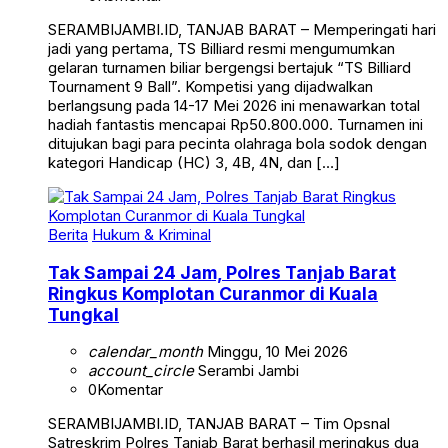
SERAMBIJAMBI.ID, TANJAB BARAT – Memperingati hari
jadi yang pertama, TS Billiard resmi mengumumkan
gelaran turnamen biliar bergengsi bertajuk “TS Billiard
Tournament 9 Ball”. Kompetisi yang dijadwalkan
berlangsung pada 14-17 Mei 2026 ini menawarkan total
hadiah fantastis mencapai Rp50.800.000. Turnamen ini
ditujukan bagi para pecinta olahraga bola sodok dengan
kategori Handicap (HC) 3, 4B, 4N, dan […]
Berita
Hukum & Kriminal
Tak Sampai 24 Jam, Polres Tanjab Barat
Ringkus Komplotan Curanmor di Kuala
Tungkal
calendar_month
Minggu, 10 Mei 2026
account_circle
Serambi Jambi
0
Komentar
SERAMBIJAMBI.ID, TANJAB BARAT – Tim Opsnal
Satreskrim Polres Tanjab Barat berhasil meringkus dua