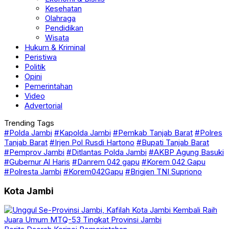
Kesehatan
Olahraga
Pendidikan
Wisata
Hukum & Kriminal
Peristiwa
Politik
Opini
Pemerintahan
Video
Advertorial
Trending Tags
#Polda Jambi
#Kapolda Jambi
#Pemkab Tanjab Barat
#Polres
Tanjab Barat
#Irjen Pol Rusdi Hartono
#Bupati Tanjab Barat
#Pemprov Jambi
#Ditlantas Polda Jambi
#AKBP Agung Basuki
#Gubernur Al Haris
#Danrem 042 gapu
#Korem 042 Gapu
#Polresta Jambi
#Korem042Gapu
#Brigjen TNI Supriono
Kota Jambi