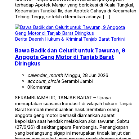
terhadap Apotek Manjur yang berlokasi di Kuala Tungkal,
Kecamatan Tungkal Ilir, dan Apotek Cahaya di Kecamatan
Tebing Tinggi, setelah ditemukan adanya […]
Berita
Daerah
Hukum & Kriminal
Tanjab Barat
Terkini
Bawa Badik dan Celurit untuk Tawuran, 9
Anggota Geng Motor di Tanjab Barat
Diringkus
calendar_month
Minggu, 28 Jun 2026
account_circle
Serambi Jambi
0
Komentar
SERAMBIJAMBI.ID, TANJAB BARAT – Upaya
menciptakan suasana kondusif di wilayah hukum Tanjab
Barat kembali membuahkan hasil. Sembilan orang
anggota geng motor berhasil diamankan aparat
kepolisian saat hendak melakukan aksi tawuran, Sabtu
(27/6/26) di sekitar gapura Pembengis. Penangkapan
yang berlangsung sigap ini merupakan tindak lanjut dari
laporan masyarakat yang merasa resah dengan adanya