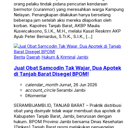
orang pelaku tindak pidana pencurian kendaraan
bermotor (curanmor) yang meresahkan warga Kampung
Nelayan. Penangkapan dilakukan hanya berselang
beberapa jam setelah aksi mereka dilaporkan oleh
korban. Kapolres Tanjab Barat, AKBP Maulia
Kuswicaksono, S.I.K., M.H., melalui Kasat Reskrim AKP
Ayub Peter Bernardus, S.Tr.K., S.I.K., […]
Berita
Daerah
Hukum & Kriminal
Jambi
Jual Obat Samcodin Tak Wajar, Dua Apotek
di Tanjab Barat Disegel BPOM!
calendar_month
Jumat, 26 Jun 2026
account_circle
Serambi Jambi
0
Komentar
SERAMBIJAMBI.ID, TANJAB BARAT – Praktik distribusi
obat yang disinyalir tidak wajar membuat dua apotek di
Kabupaten Tanjab Barat, Jambi, berurusan dengan
hukum. BPOM Provinsi Jambi bersama Dinas Kesehatan
(Dinkes) Tanjab Barat resmi melakukan penyegelan