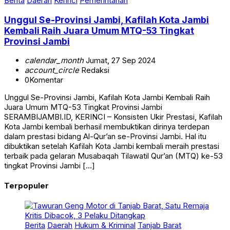
Berita
Daerah
Kerinci
Pemerintahan
Unggul Se-Provinsi Jambi, Kafilah Kota Jambi
Kembali Raih Juara Umum MTQ-53 Tingkat
Provinsi Jambi
calendar_month
Jumat, 27 Sep 2024
account_circle
Redaksi
0
Komentar
Unggul Se-Provinsi Jambi, Kafilah Kota Jambi Kembali Raih
Juara Umum MTQ-53 Tingkat Provinsi Jambi
SERAMBIJAMBI.ID, KERINCI – Konsisten Ukir Prestasi, Kafilah
Kota Jambi kembali berhasil membuktikan dirinya terdepan
dalam prestasi bidang Al-Qur’an se-Provinsi Jambi. Hal itu
dibuktikan setelah Kafilah Kota Jambi kembali meraih prestasi
terbaik pada gelaran Musabaqah Tilawatil Qur’an (MTQ) ke-53
tingkat Provinsi Jambi […]
Terpopuler
Berita
Daerah
Hukum & Kriminal
Tanjab Barat