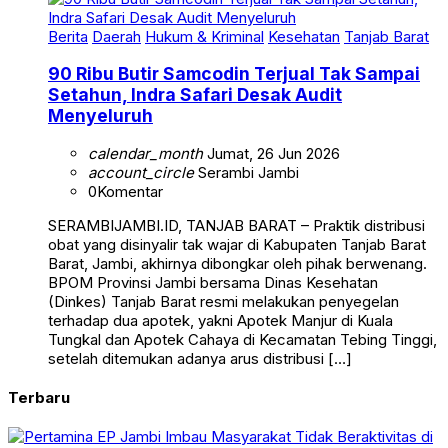
Berita
Daerah
Hukum & Kriminal
Kesehatan
Tanjab Barat
90 Ribu Butir Samcodin Terjual Tak Sampai
Setahun, Indra Safari Desak Audit
Menyeluruh
calendar_month
Jumat, 26 Jun 2026
account_circle
Serambi Jambi
0
Komentar
SERAMBIJAMBI.ID, TANJAB BARAT – Praktik distribusi
obat yang disinyalir tak wajar di Kabupaten Tanjab Barat
Barat, Jambi, akhirnya dibongkar oleh pihak berwenang.
BPOM Provinsi Jambi bersama Dinas Kesehatan
(Dinkes) Tanjab Barat resmi melakukan penyegelan
terhadap dua apotek, yakni Apotek Manjur di Kuala
Tungkal dan Apotek Cahaya di Kecamatan Tebing Tinggi,
setelah ditemukan adanya arus distribusi […]
Terbaru