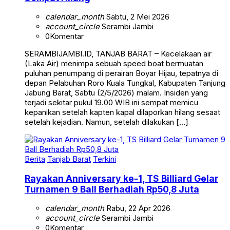
calendar_month
Sabtu, 2 Mei 2026
account_circle
Serambi Jambi
0
Komentar
SERAMBIJAMBI.ID, TANJAB BARAT – Kecelakaan air
(Laka Air) menimpa sebuah speed boat bermuatan
puluhan penumpang di perairan Boyar Hijau, tepatnya di
depan Pelabuhan Roro Kuala Tungkal, Kabupaten Tanjung
Jabung Barat, Sabtu (2/5/2026) malam. Insiden yang
terjadi sekitar pukul 19.00 WIB ini sempat memicu
kepanikan setelah kapten kapal dilaporkan hilang sesaat
setelah kejadian. Namun, setelah dilakukan […]
Berita
Tanjab Barat
Terkini
Rayakan Anniversary ke-1, TS Billiard Gelar
Turnamen 9 Ball Berhadiah Rp50,8 Juta
calendar_month
Rabu, 22 Apr 2026
account_circle
Serambi Jambi
0
Komentar