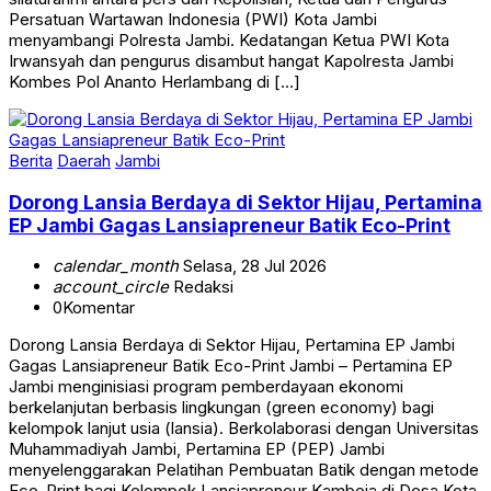
Persatuan Wartawan Indonesia (PWI) Kota Jambi
menyambangi Polresta Jambi. Kedatangan Ketua PWI Kota
Irwansyah dan pengurus disambut hangat Kapolresta Jambi
Kombes Pol Ananto Herlambang di […]
Berita
Daerah
Jambi
Dorong Lansia Berdaya di Sektor Hijau, Pertamina
EP Jambi Gagas Lansiapreneur Batik Eco-Print
calendar_month
Selasa, 28 Jul 2026
account_circle
Redaksi
0
Komentar
Dorong Lansia Berdaya di Sektor Hijau, Pertamina EP Jambi
Gagas Lansiapreneur Batik Eco-Print Jambi – Pertamina EP
Jambi menginisiasi program pemberdayaan ekonomi
berkelanjutan berbasis lingkungan (green economy) bagi
kelompok lanjut usia (lansia). Berkolaborasi dengan Universitas
Muhammadiyah Jambi, Pertamina EP (PEP) Jambi
menyelenggarakan Pelatihan Pembuatan Batik dengan metode
Eco-Print bagi Kelompok Lansiapreneur Kamboja di Desa Kota