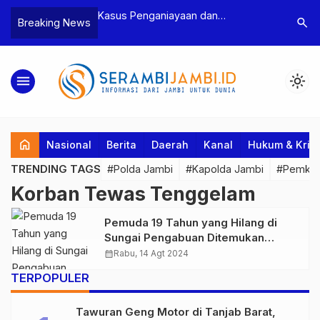
n Narkoba, BNN
Kasus Penganiayaan dan
Polres T
search
Breaking News
dan Bea Cukai
Pengancaman Ketua BPD, Polres
Pengeroy
an Pelaku beserta
Tebo Tetapkan Dua Tersangka
Dua Pela
si dan 146 Gram
Ditahan
menu
light_mode
home
Nasional
Berita
Daerah
Kanal
Hukum & Krim
TRENDING TAGS
#Polda Jambi
#Kapolda Jambi
#Pemkab
Korban Tewas Tenggelam
Pemuda 19 Tahun yang Hilang di
Sungai Pengabuan Ditemukan
Tewas Tenggelam
calendar_month
Rabu, 14 Agt 2024
TERPOPULER
Tawuran Geng Motor di Tanjab Barat,