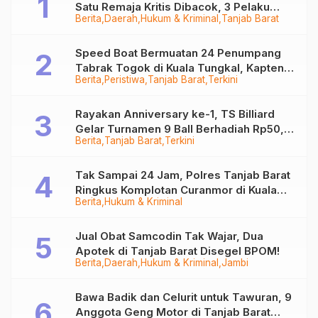
Satu Remaja Kritis Dibacok, 3 Pelaku
Berita
Daerah
Hukum & Kriminal
Tanjab Barat
Ditangkap
Speed Boat Bermuatan 24 Penumpang
Tabrak Togok di Kuala Tungkal, Kapten
Berita
Peristiwa
Tanjab Barat
Terkini
Sempat Hilang
Rayakan Anniversary ke-1, TS Billiard
Gelar Turnamen 9 Ball Berhadiah Rp50,8
Berita
Tanjab Barat
Terkini
Juta
Tak Sampai 24 Jam, Polres Tanjab Barat
Ringkus Komplotan Curanmor di Kuala
Berita
Hukum & Kriminal
Tungkal
Jual Obat Samcodin Tak Wajar, Dua
Apotek di Tanjab Barat Disegel BPOM!
Berita
Daerah
Hukum & Kriminal
Jambi
Bawa Badik dan Celurit untuk Tawuran, 9
Anggota Geng Motor di Tanjab Barat