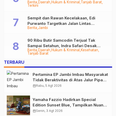
Berita
Daerah
Hukum & Kriminal
Tanjab Barat
Diringkus
Terkini
Sempit dan Rawan Kecelakaan, Edi
Purwanto Targetkan Jalan Lintas
Berita
Jambi
Tungkal-Jambi Mulus di 2028
90 Ribu Butir Samcodin Terjual Tak
Sampai Setahun, Indra Safari Desak
Berita
Daerah
Hukum & Kriminal
Kesehatan
Audit Menyeluruh
Tanjab Barat
TERBARU
Pertamina EP Jambi Imbau Masyarakat
Tidak Beraktivitas di Atas Jalur Pipa
Migas Demi Keselamatan Bersama
calendar_month
Rabu, 5 Agt 2026
Yamaha Fazzio Hadirkan Special
Edition Sunset Blue, Tampilkan Nuansa
Retro Summer yang Semakin Skena
calendar_month
Senin, 3 Agt 2026