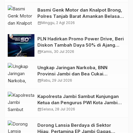
Basmi Genk Motor dan Knalpot Brong,
Polres Tanjab Barat Amankan Belasan
Kendaraan
calendar_month
Minggu, 2 Agt 2026
PLN Hadirkan Promo Power Drive, Beri
Diskon Tambah Daya 50% di Ajang
GIIAS 2026
calendar_month
Kamis, 30 Jul 2026
Ungkap Jaringan Narkoba, BNN
Provinsi Jambi dan Bea Cukai
Amankan Sembilan Pelaku beserta
calendar_month
Rabu, 29 Jul 2026
766 Butir Ekstasi dan 146 Gram Sabu
Kapolresta Jambi Sambut Kunjungan
Ketua dan Pengurus PWI Kota Jambi
Perkuat Sinergi dan Kolaborasi
calendar_month
Selasa, 28 Jul 2026
Dorong Lansia Berdaya di Sektor
Hijau, Pertamina EP Jambi Gagas