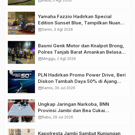
calendar_month
Rabu, 5 Agt 2026
Yamaha Fazzio Hadirkan Special
Edition Sunset Blue, Tampilkan Nuansa
Retro Summer yang Semakin Skena
calendar_month
Senin, 3 Agt 2026
Basmi Genk Motor dan Knalpot Brong,
Polres Tanjab Barat Amankan Belasan
Kendaraan
calendar_month
Minggu, 2 Agt 2026
PLN Hadirkan Promo Power Drive, Beri
Diskon Tambah Daya 50% di Ajang
GIIAS 2026
calendar_month
Kamis, 30 Jul 2026
Ungkap Jaringan Narkoba, BNN
Provinsi Jambi dan Bea Cukai
Amankan Sembilan Pelaku beserta
calendar_month
Rabu, 29 Jul 2026
766 Butir Ekstasi dan 146 Gram Sabu
Kapolresta Jambi Sambut Kunjungan