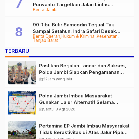
Purwanto Targetkan Jalan Lintas
Berita
Jambi
Tungkal-Jambi Mulus di 2028
90 Ribu Butir Samcodin Terjual Tak
Sampai Setahun, Indra Safari Desak
Berita
Daerah
Hukum & Kriminal
Kesehatan
Audit Menyeluruh
Tanjab Barat
TERBARU
Pastikan Berjalan Lancar dan Sukses,
Polda Jambi Siapkan Pengamanan
Berlapis untuk 8.750 Pelari, 1.848
calendar_month
22 jam yang lalu
Personel Kawal Presisi Merdeka Run
Polda Jambi Imbau Masyarakat
Gunakan Jalur Alternatif Selama
Pelaksanaan Presisi Merdeka Run
calendar_month
Sabtu, 8 Agt 2026
2026
Pertamina EP Jambi Imbau Masyarakat
Tidak Beraktivitas di Atas Jalur Pipa
Migas Demi Keselamatan Bersama