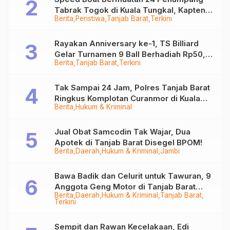
Tabrak Togok di Kuala Tungkal, Kapten
Berita
Peristiwa
Tanjab Barat
Terkini
Sempat Hilang
Rayakan Anniversary ke-1, TS Billiard
Gelar Turnamen 9 Ball Berhadiah Rp50,8
Berita
Tanjab Barat
Terkini
Juta
Tak Sampai 24 Jam, Polres Tanjab Barat
Ringkus Komplotan Curanmor di Kuala
Berita
Hukum & Kriminal
Tungkal
Jual Obat Samcodin Tak Wajar, Dua
Apotek di Tanjab Barat Disegel BPOM!
Berita
Daerah
Hukum & Kriminal
Jambi
Bawa Badik dan Celurit untuk Tawuran, 9
Anggota Geng Motor di Tanjab Barat
Berita
Daerah
Hukum & Kriminal
Tanjab Barat
Diringkus
Terkini
Sempit dan Rawan Kecelakaan, Edi