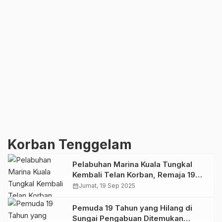
Korban Tenggelam
Pelabuhan Marina Kuala Tungkal
Kembali Telan Korban, Remaja 19
Tahun Tewas Tenggelam
calendar_month
Jumat, 19 Sep 2025
Pemuda 19 Tahun yang Hilang di
Sungai Pengabuan Ditemukan