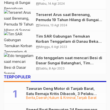
Tewas Tenggelam
calendar_month
Rabu, 14 Agt 2024
Terseret Arus saat Berenang,
Pemuda 19 Tahun Hilang di Sungai
Pengabuan
calendar_month
Selasa, 13 Agt 2024
Tim SAR Gabungan Temukan
Korban Tenggelam di Danau Bekas
Tambang Batu bara Tebo Ilir
calendar_month
Minggu, 6 Agt 2023
Edo tenggelam saat mencari Besi di
Dasar Sungai Batanghari, Tim
Basarnas Jambi Lakukan Pencarian
calendar_month
Sabtu, 8 Apr 2023
TERPOPULER
Tawuran Geng Motor di Tanjab Barat,
Satu Remaja Kritis Dibacok, 3 Pelaku
Berita
Daerah
Hukum & Kriminal
Tanjab Barat
Ditangkap
Speed Boat Bermuatan 24 Penumpang