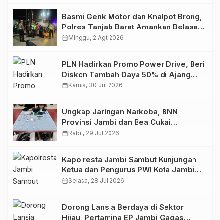
Basmi Genk Motor dan Knalpot Brong,
Polres Tanjab Barat Amankan Belasan
Kendaraan
calendar_month
Minggu, 2 Agt 2026
PLN Hadirkan Promo Power Drive, Beri
Diskon Tambah Daya 50% di Ajang
GIIAS 2026
calendar_month
Kamis, 30 Jul 2026
Ungkap Jaringan Narkoba, BNN
Provinsi Jambi dan Bea Cukai
Amankan Sembilan Pelaku beserta
calendar_month
Rabu, 29 Jul 2026
766 Butir Ekstasi dan 146 Gram Sabu
Kapolresta Jambi Sambut Kunjungan
Ketua dan Pengurus PWI Kota Jambi
Perkuat Sinergi dan Kolaborasi
calendar_month
Selasa, 28 Jul 2026
Dorong Lansia Berdaya di Sektor
Hijau, Pertamina EP Jambi Gagas