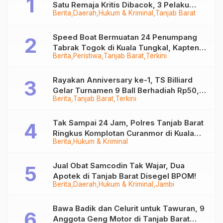
Satu Remaja Kritis Dibacok, 3 Pelaku
Berita
Daerah
Hukum & Kriminal
Tanjab Barat
Ditangkap
Speed Boat Bermuatan 24 Penumpang
Tabrak Togok di Kuala Tungkal, Kapten
Berita
Peristiwa
Tanjab Barat
Terkini
Sempat Hilang
Rayakan Anniversary ke-1, TS Billiard
Gelar Turnamen 9 Ball Berhadiah Rp50,8
Berita
Tanjab Barat
Terkini
Juta
Tak Sampai 24 Jam, Polres Tanjab Barat
Ringkus Komplotan Curanmor di Kuala
Berita
Hukum & Kriminal
Tungkal
Jual Obat Samcodin Tak Wajar, Dua
Apotek di Tanjab Barat Disegel BPOM!
Berita
Daerah
Hukum & Kriminal
Jambi
Bawa Badik dan Celurit untuk Tawuran, 9
Anggota Geng Motor di Tanjab Barat