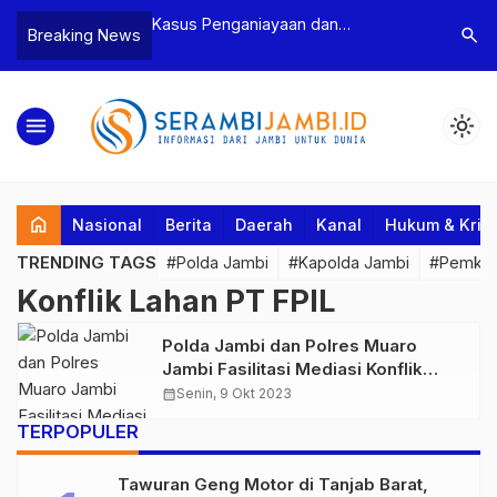
n Narkoba, BNN
Kasus Penganiayaan dan
Polres T
search
Breaking News
dan Bea Cukai
Pengancaman Ketua BPD, Polres
Pengeroy
an Pelaku beserta
Tebo Tetapkan Dua Tersangka
Dua Pela
si dan 146 Gram
Ditahan
menu
light_mode
home
Nasional
Berita
Daerah
Kanal
Hukum & Krim
TRENDING TAGS
#Polda Jambi
#Kapolda Jambi
#Pemkab
Konflik Lahan PT FPIL
Polda Jambi dan Polres Muaro
Jambi Fasilitasi Mediasi Konflik
Lahan di PT FPIL dan Masyarakat
calendar_month
Senin, 9 Okt 2023
yang Berakhir Damai
TERPOPULER
Tawuran Geng Motor di Tanjab Barat,