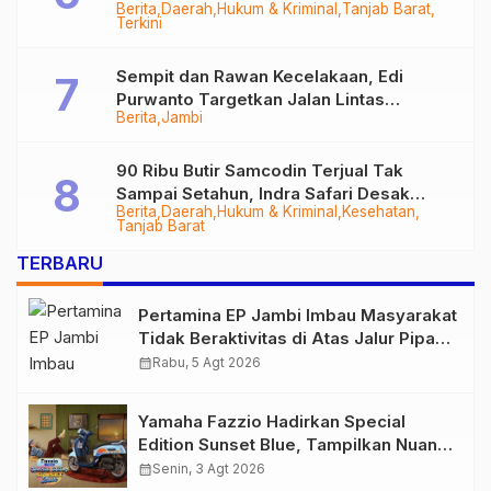
Berita
Daerah
Hukum & Kriminal
Tanjab Barat
Diringkus
Terkini
Sempit dan Rawan Kecelakaan, Edi
Purwanto Targetkan Jalan Lintas
Berita
Jambi
Tungkal-Jambi Mulus di 2028
90 Ribu Butir Samcodin Terjual Tak
Sampai Setahun, Indra Safari Desak
Berita
Daerah
Hukum & Kriminal
Kesehatan
Audit Menyeluruh
Tanjab Barat
TERBARU
Pertamina EP Jambi Imbau Masyarakat
Tidak Beraktivitas di Atas Jalur Pipa
Migas Demi Keselamatan Bersama
calendar_month
Rabu, 5 Agt 2026
Yamaha Fazzio Hadirkan Special
Edition Sunset Blue, Tampilkan Nuansa
Retro Summer yang Semakin Skena
calendar_month
Senin, 3 Agt 2026