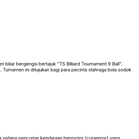
empat memicu kepanikan setelah kapten kapal dilaporkan hilang
liar bergengsi bertajuk “TS Billiard Tournament 9 Ball”.
Turnamen ini ditujukan bagi para pecinta olahraga bola sodok