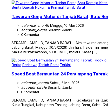
Berita
Daerah
Hukum & Kriminal
Tanjab Barat
Tawuran Geng Motor di Tanjab Barat, Satu Rem
calendar_month
Minggu, 10 Mei 2026
account_circle
Serambi Jambi
0
Komentar
SERAMBIJAMBI.ID, TANJAB BARAT – Aksi tawuran antar g
Jabung Barat, Minggu (10/5/2026) dini hari. Insiden ini me
Maulia Kuswicaksono, S.I.K., M.H., melalui Kasat […]
Berita
Peristiwa
Tanjab Barat
Terkini
Speed Boat Bermuatan 24 Penumpang Tabrak 
calendar_month
Sabtu, 2 Mei 2026
account_circle
Serambi Jambi
0
Komentar
SERAMBIJAMBI.ID, TANJAB BARAT – Kecelakaan air (Laka 