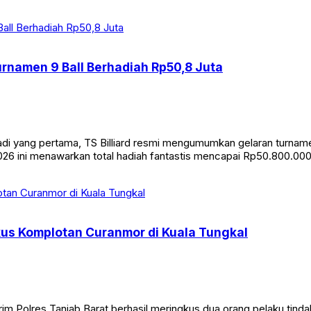
/2026) malam. Insiden yang terjadi sekitar pukul 19.00 WIB ini s
Turnamen 9 Ball Berhadiah Rp50,8 Juta
yang pertama, TS Billiard resmi mengumumkan gelaran turnamen bi
26 ini menawarkan total hadiah fantastis mencapai Rp50.800.000. 
kus Komplotan Curanmor di Kuala Tungkal