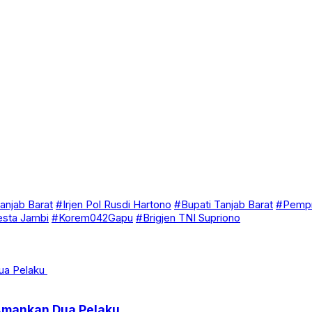
anjab Barat
#Irjen Pol Rusdi Hartono
#Bupati Tanjab Barat
#Pempr
esta Jambi
#Korem042Gapu
#Brigjen TNI Supriono