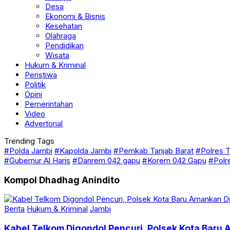
Budaya
Desa
Ekonomi & Bisnis
Kesehatan
Olahraga
Pendidikan
Wisata
Hukum & Kriminal
Peristiwa
Politik
Opini
Pemerintahan
Video
Advertorial
Trending Tags
#Polda Jambi
#Kapolda Jambi
#Pemkab Tanjab Barat
#Polres T
#Gubernur Al Haris
#Danrem 042 gapu
#Korem 042 Gapu
#Polr
Kompol Dhadhag Anindito
Berita
Hukum & Kriminal
Jambi