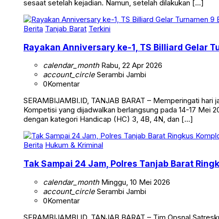
Kuala Tungkal, Kabupaten Tanjung Jabung Barat, Sabtu (2/5
sesaat setelah kejadian. Namun, setelah dilakukan […]
Berita
Tanjab Barat
Terkini
Rayakan Anniversary ke-1, TS Billiard Gelar 
calendar_month
Rabu, 22 Apr 2026
account_circle
Serambi Jambi
0
Komentar
SERAMBIJAMBI.ID, TANJAB BARAT – Memperingati hari jadi 
Kompetisi yang dijadwalkan berlangsung pada 14-17 Mei 20
dengan kategori Handicap (HC) 3, 4B, 4N, dan […]
Berita
Hukum & Kriminal
Tak Sampai 24 Jam, Polres Tanjab Barat Ring
calendar_month
Minggu, 10 Mei 2026
account_circle
Serambi Jambi
0
Komentar