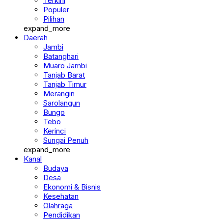
Berita
Terkini
Populer
Pilihan
expand_more
Daerah
Jambi
Batanghari
Muaro Jambi
Tanjab Barat
Tanjab Timur
Merangin
Sarolangun
Bungo
Tebo
Kerinci
Sungai Penuh
expand_more
Kanal
Budaya
Desa
Ekonomi & Bisnis
Kesehatan
Olahraga