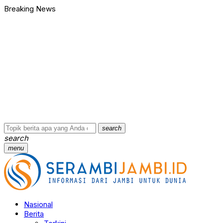
Breaking News
Bawa Badik dan Celurit untuk Tawuran, 9 Anggota Geng Motor di
90 Ribu Butir Samcodin Terjual Tak Sampai Setahun, Indra Safar
Ungkap Jaringan Narkoba, BNN Provinsi Jambi dan Bea Cukai Am
Kasus Penganiayaan dan Pengancaman Ketua BPD, Polres Tebo
Polres Tebo Ungkap Kasus Pengeroyokan dan Penganiayaan, D
Terkait Dugaan Keterlibatan Okum Pejabat dalam Kasus Narkoti
Bawa Badik dan Celurit untuk Tawuran, 9 Anggota Geng Motor di
90 Ribu Butir Samcodin Terjual Tak Sampai Setahun, Indra Safar
Ungkap Jaringan Narkoba, BNN Provinsi Jambi dan Bea Cukai Am
Kasus Penganiayaan dan Pengancaman Ketua BPD, Polres Tebo
…
search
search
menu
Nasional