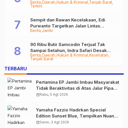
Berita
Daerah
Hukum & Kriminal
Tanjab Barat
Diringkus
Terkini
Sempit dan Rawan Kecelakaan, Edi
Purwanto Targetkan Jalan Lintas
Berita
Jambi
Tungkal-Jambi Mulus di 2028
90 Ribu Butir Samcodin Terjual Tak
Sampai Setahun, Indra Safari Desak
Berita
Daerah
Hukum & Kriminal
Kesehatan
Audit Menyeluruh
Tanjab Barat
TERBARU
Pertamina EP Jambi Imbau Masyarakat
Tidak Beraktivitas di Atas Jalur Pipa
Migas Demi Keselamatan Bersama
calendar_month
Rabu, 5 Agt 2026
Yamaha Fazzio Hadirkan Special
Edition Sunset Blue, Tampilkan Nuansa
Retro Summer yang Semakin Skena
calendar_month
Senin, 3 Agt 2026