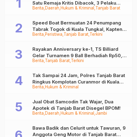
Satu Remaja Kritis Dibacok, 3 Pelaku
Berita
Daerah
Hukum & Kriminal
Tanjab Barat
Ditangkap
Speed Boat Bermuatan 24 Penumpang
Tabrak Togok di Kuala Tungkal, Kapten
Berita
Peristiwa
Tanjab Barat
Terkini
Sempat Hilang
Rayakan Anniversary ke-1, TS Billiard
Gelar Turnamen 9 Ball Berhadiah Rp50,8
Berita
Tanjab Barat
Terkini
Juta
Tak Sampai 24 Jam, Polres Tanjab Barat
Ringkus Komplotan Curanmor di Kuala
Berita
Hukum & Kriminal
Tungkal
Jual Obat Samcodin Tak Wajar, Dua
Apotek di Tanjab Barat Disegel BPOM!
Berita
Daerah
Hukum & Kriminal
Jambi
Bawa Badik dan Celurit untuk Tawuran, 9
Anggota Geng Motor di Tanjab Barat