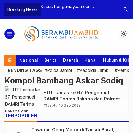
n Narkoba, BNN
Kasus Penganiayaan dan
Polres T
search
Breaking News
dan Bea Cukai
Pengancaman Ketua BPD, Polres
Pengeroy
an Pelaku beserta
Tebo Tetapkan Dua Tersangka
Dua Pela
si dan 146 Gram
Ditahan
menu
light_mode
home
Nasional
Berita
Daerah
Kanal
Hukum & Krim
TRENDING TAGS
#Polda Jambi
#Kapolda Jambi
#Pemkab
Kompol Bambang Askar Sodiq
HUT Lantas ke 67, Pengemudi
DAMRI Terima Baksos dari Polresta
BSH
calendar_month
Sabtu, 10 Sep 2022
TERPOPULER
Tawuran Geng Motor di Tanjab Barat,