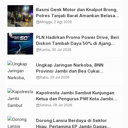
Basmi Genk Motor dan Knalpot Brong,
Polres Tanjab Barat Amankan Belasan
Kendaraan
calendar_month
Minggu, 2 Agt 2026
PLN Hadirkan Promo Power Drive, Beri
Diskon Tambah Daya 50% di Ajang
GIIAS 2026
calendar_month
Kamis, 30 Jul 2026
Ungkap Jaringan Narkoba, BNN
Provinsi Jambi dan Bea Cukai
Amankan Sembilan Pelaku beserta
calendar_month
Rabu, 29 Jul 2026
766 Butir Ekstasi dan 146 Gram Sabu
Kapolresta Jambi Sambut Kunjungan
Ketua dan Pengurus PWI Kota Jambi
Perkuat Sinergi dan Kolaborasi
calendar_month
Selasa, 28 Jul 2026
Dorong Lansia Berdaya di Sektor
Hijau, Pertamina EP Jambi Gagas