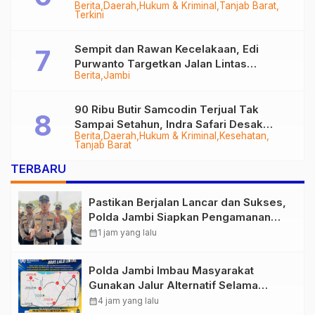
Berita
Daerah
Hukum & Kriminal
Tanjab Barat
Diringkus
Terkini
Sempit dan Rawan Kecelakaan, Edi
Purwanto Targetkan Jalan Lintas
Berita
Jambi
Tungkal-Jambi Mulus di 2028
90 Ribu Butir Samcodin Terjual Tak
Sampai Setahun, Indra Safari Desak
Berita
Daerah
Hukum & Kriminal
Kesehatan
Audit Menyeluruh
Tanjab Barat
TERBARU
Pastikan Berjalan Lancar dan Sukses,
Polda Jambi Siapkan Pengamanan
Berlapis untuk 8.750 Pelari, 1.848
calendar_month
1 jam yang lalu
Personel Kawal Presisi Merdeka Run
Polda Jambi Imbau Masyarakat
Gunakan Jalur Alternatif Selama
Pelaksanaan Presisi Merdeka Run
calendar_month
4 jam yang lalu
2026