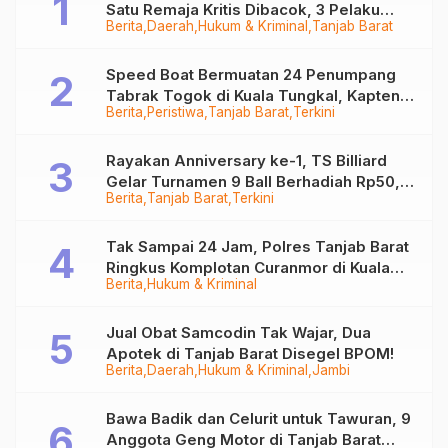
Satu Remaja Kritis Dibacok, 3 Pelaku
Berita
Daerah
Hukum & Kriminal
Tanjab Barat
Ditangkap
Speed Boat Bermuatan 24 Penumpang
Tabrak Togok di Kuala Tungkal, Kapten
Berita
Peristiwa
Tanjab Barat
Terkini
Sempat Hilang
Rayakan Anniversary ke-1, TS Billiard
Gelar Turnamen 9 Ball Berhadiah Rp50,8
Berita
Tanjab Barat
Terkini
Juta
Tak Sampai 24 Jam, Polres Tanjab Barat
Ringkus Komplotan Curanmor di Kuala
Berita
Hukum & Kriminal
Tungkal
Jual Obat Samcodin Tak Wajar, Dua
Apotek di Tanjab Barat Disegel BPOM!
Berita
Daerah
Hukum & Kriminal
Jambi
Bawa Badik dan Celurit untuk Tawuran, 9
Anggota Geng Motor di Tanjab Barat