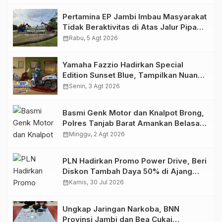
Pertamina EP Jambi Imbau Masyarakat
Tidak Beraktivitas di Atas Jalur Pipa
Migas Demi Keselamatan Bersama
calendar_month
Rabu, 5 Agt 2026
Yamaha Fazzio Hadirkan Special
Edition Sunset Blue, Tampilkan Nuansa
Retro Summer yang Semakin Skena
calendar_month
Senin, 3 Agt 2026
Basmi Genk Motor dan Knalpot Brong,
Polres Tanjab Barat Amankan Belasan
Kendaraan
calendar_month
Minggu, 2 Agt 2026
PLN Hadirkan Promo Power Drive, Beri
Diskon Tambah Daya 50% di Ajang
GIIAS 2026
calendar_month
Kamis, 30 Jul 2026
Ungkap Jaringan Narkoba, BNN
Provinsi Jambi dan Bea Cukai