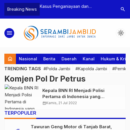
n Narkoba, BNN
Kasus Penganiayaan dan
Polres T
search
Breaking News
dan Bea Cukai
Pengancaman Ketua BPD, Polres
Pengeroy
an Pelaku beserta
Tebo Tetapkan Dua Tersangka
Dua Pela
si dan 146 Gram
Ditahan
menu
light_mode
home
Nasional
Berita
Daerah
Kanal
Hukum & Krim
TRENDING TAGS
#Polda Jambi
#Kapolda Jambi
#Pemkab
Komjen Pol Dr Petrus
Kepala BNN RI Menjadi Polisi
Pertama di Indonesia yang
menerima Partnership Medal dari
calendar_month
Kamis, 21 Jul 2022
Australian Federal Police
TERPOPULER
Tawuran Geng Motor di Tanjab Barat,