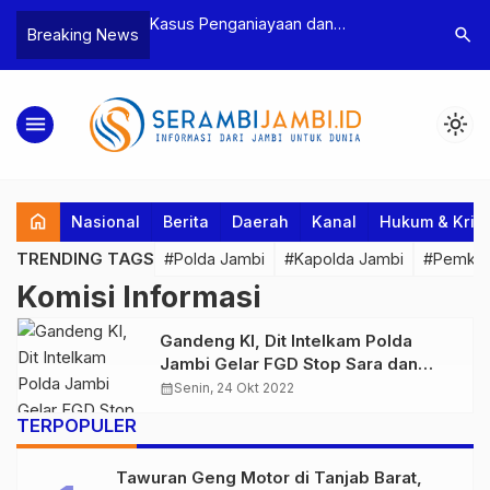
n Narkoba, BNN
Kasus Penganiayaan dan
Polres T
search
Breaking News
dan Bea Cukai
Pengancaman Ketua BPD, Polres
Pengeroy
an Pelaku beserta
Tebo Tetapkan Dua Tersangka
Dua Pela
si dan 146 Gram
Ditahan
menu
light_mode
home
Nasional
Berita
Daerah
Kanal
Hukum & Krim
TRENDING TAGS
#Polda Jambi
#Kapolda Jambi
#Pemkab
Komisi Informasi
Gandeng KI, Dit Intelkam Polda
Jambi Gelar FGD Stop Sara dan
Hoax
calendar_month
Senin, 24 Okt 2022
TERPOPULER
Tawuran Geng Motor di Tanjab Barat,