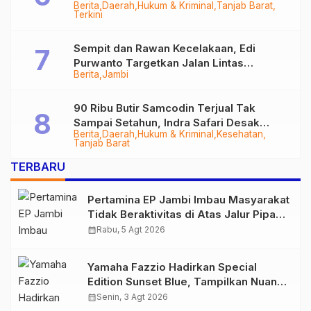
Berita
Daerah
Hukum & Kriminal
Tanjab Barat
Diringkus
Terkini
Sempit dan Rawan Kecelakaan, Edi
Purwanto Targetkan Jalan Lintas
Berita
Jambi
Tungkal-Jambi Mulus di 2028
90 Ribu Butir Samcodin Terjual Tak
Sampai Setahun, Indra Safari Desak
Berita
Daerah
Hukum & Kriminal
Kesehatan
Audit Menyeluruh
Tanjab Barat
TERBARU
Pertamina EP Jambi Imbau Masyarakat
Tidak Beraktivitas di Atas Jalur Pipa
Migas Demi Keselamatan Bersama
calendar_month
Rabu, 5 Agt 2026
Yamaha Fazzio Hadirkan Special
Edition Sunset Blue, Tampilkan Nuansa
Retro Summer yang Semakin Skena
calendar_month
Senin, 3 Agt 2026