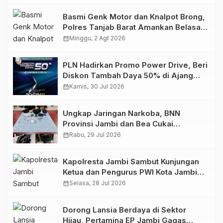
Basmi Genk Motor dan Knalpot Brong,
Polres Tanjab Barat Amankan Belasan
Kendaraan
calendar_month
Minggu, 2 Agt 2026
PLN Hadirkan Promo Power Drive, Beri
Diskon Tambah Daya 50% di Ajang
GIIAS 2026
calendar_month
Kamis, 30 Jul 2026
Ungkap Jaringan Narkoba, BNN
Provinsi Jambi dan Bea Cukai
Amankan Sembilan Pelaku beserta
calendar_month
Rabu, 29 Jul 2026
766 Butir Ekstasi dan 146 Gram Sabu
Kapolresta Jambi Sambut Kunjungan
Ketua dan Pengurus PWI Kota Jambi
Perkuat Sinergi dan Kolaborasi
calendar_month
Selasa, 28 Jul 2026
Dorong Lansia Berdaya di Sektor
Hijau, Pertamina EP Jambi Gagas