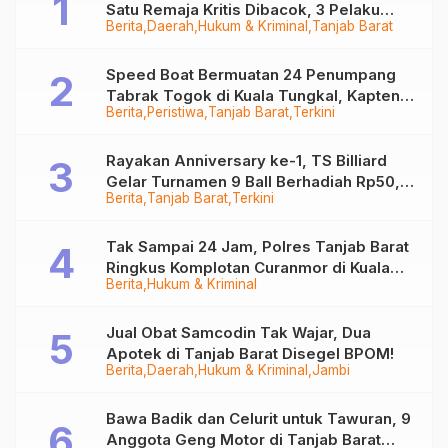
Satu Remaja Kritis Dibacok, 3 Pelaku
Berita
Daerah
Hukum & Kriminal
Tanjab Barat
Ditangkap
Speed Boat Bermuatan 24 Penumpang
Tabrak Togok di Kuala Tungkal, Kapten
Berita
Peristiwa
Tanjab Barat
Terkini
Sempat Hilang
Rayakan Anniversary ke-1, TS Billiard
Gelar Turnamen 9 Ball Berhadiah Rp50,8
Berita
Tanjab Barat
Terkini
Juta
Tak Sampai 24 Jam, Polres Tanjab Barat
Ringkus Komplotan Curanmor di Kuala
Berita
Hukum & Kriminal
Tungkal
Jual Obat Samcodin Tak Wajar, Dua
Apotek di Tanjab Barat Disegel BPOM!
Berita
Daerah
Hukum & Kriminal
Jambi
Bawa Badik dan Celurit untuk Tawuran, 9
Anggota Geng Motor di Tanjab Barat