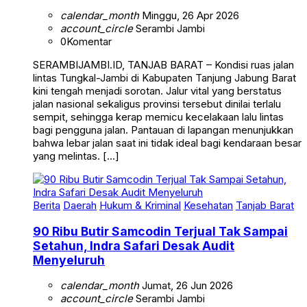
calendar_month
Minggu, 26 Apr 2026
account_circle
Serambi Jambi
0
Komentar
SERAMBIJAMBI.ID, TANJAB BARAT – Kondisi ruas jalan
lintas Tungkal-Jambi di Kabupaten Tanjung Jabung Barat
kini tengah menjadi sorotan. Jalur vital yang berstatus
jalan nasional sekaligus provinsi tersebut dinilai terlalu
sempit, sehingga kerap memicu kecelakaan lalu lintas
bagi pengguna jalan. Pantauan di lapangan menunjukkan
bahwa lebar jalan saat ini tidak ideal bagi kendaraan besar
yang melintas. […]
Berita
Daerah
Hukum & Kriminal
Kesehatan
Tanjab Barat
90 Ribu Butir Samcodin Terjual Tak Sampai
Setahun, Indra Safari Desak Audit
Menyeluruh
calendar_month
Jumat, 26 Jun 2026
account_circle
Serambi Jambi
0
Komentar