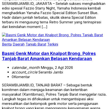
edisi spesial Fazzio Starry Night, Yamaha Indonesia kembali
menghadirkan Yamaha Fazzio Special Edition Sunset Blue.
Hadir dalam jumlah terbatas, skutik skena Special Edition
terbaru ini mengusung tema Retro Summer yang terinspirasi
dari keindahan moment […]
Berita
Daerah
Tanjab Barat
Terkini
Basmi Genk Motor dan Knalpot Brong, Polres
Tanjab Barat Amankan Belasan Kendaraan
calendar_month
Minggu, 2 Agt 2026
account_circle
Serambi Jambi
0
Komentar
SERAMBIJAMBI.ID, TANJAB BARAT – Sebagai bentuk
komitmen dalam menjaga keamanan dan ketertiban
masyarakat (Kamtibmas), Polres Tanjab Barat menggelar razia.
Langkah tegas ini difokuskan untuk mengantisipasi aksi
meresahkan dari kelompok genk motor serta penggunaan
knalpot brong yang kerap mengganggu kenyamanan warga,
khususnya pada malam hari. Dalam operasi penertiban