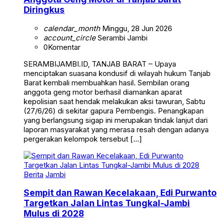
Diringkus
calendar_month
Minggu, 28 Jun 2026
account_circle
Serambi Jambi
0
Komentar
SERAMBIJAMBI.ID, TANJAB BARAT – Upaya
menciptakan suasana kondusif di wilayah hukum Tanjab
Barat kembali membuahkan hasil. Sembilan orang
anggota geng motor berhasil diamankan aparat
kepolisian saat hendak melakukan aksi tawuran, Sabtu
(27/6/26) di sekitar gapura Pembengis. Penangkapan
yang berlangsung sigap ini merupakan tindak lanjut dari
laporan masyarakat yang merasa resah dengan adanya
pergerakan kelompok tersebut […]
Berita
Jambi
Sempit dan Rawan Kecelakaan, Edi Purwanto
Targetkan Jalan Lintas Tungkal-Jambi
Mulus di 2028