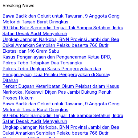
Breaking News
Bawa Badik dan Celurit untuk Tawuran, 9 Anggota Geng
Motor di Tanjab Barat Diringkus
90 Ribu Butir Samcodin Terjual Tak Sampai Setahun, Indra
Safari Desak Audit Menyeluruh
Ungkap Jaringan Narkoba, BNN Provinsi Jambi dan Bea
Cukai Amankan Sembilan Pelaku beserta 766 Butir
Ekstasi dan 146 Gram Sabu
Kasus Penganiayaan dan Pengancaman Ketua BPD,
Polres Tebo Tetapkan Dua Tersangka
Polres Tebo Ungkap Kasus Pengeroyokan dan
Penganiayaan, Dua Pelaku Pengeroyokan di Sumay
Ditahan
Terkait Dugaan Keterlibatan Okum Pejabat dalam Kasus
Narkotika, Kakanwil Ditjen Pas Jambi Dukung Penuh
Proses Hukum
Bawa Badik dan Celurit untuk Tawuran, 9 Anggota Geng
Motor di Tanjab Barat Diringkus
90 Ribu Butir Samcodin Terjual Tak Sampai Setahun, Indra
Safari Desak Audit Menyeluruh
Ungkap Jaringan Narkoba, BNN Provinsi Jambi dan Bea
Cukai Amankan Sembilan Pelaku beserta 766 Butir