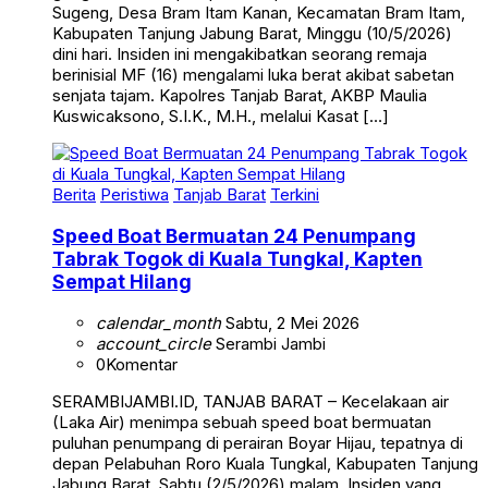
Kabupaten Tanjung Jabung Barat, Minggu (10/5/2026)
dini hari. Insiden ini mengakibatkan seorang remaja
berinisial MF (16) mengalami luka berat akibat sabetan
senjata tajam. Kapolres Tanjab Barat, AKBP Maulia
Kuswicaksono, S.I.K., M.H., melalui Kasat […]
Berita
Peristiwa
Tanjab Barat
Terkini
Speed Boat Bermuatan 24 Penumpang
Tabrak Togok di Kuala Tungkal, Kapten
Sempat Hilang
calendar_month
Sabtu, 2 Mei 2026
account_circle
Serambi Jambi
0
Komentar
SERAMBIJAMBI.ID, TANJAB BARAT – Kecelakaan air
(Laka Air) menimpa sebuah speed boat bermuatan
puluhan penumpang di perairan Boyar Hijau, tepatnya di
depan Pelabuhan Roro Kuala Tungkal, Kabupaten Tanjung
Jabung Barat, Sabtu (2/5/2026) malam. Insiden yang
terjadi sekitar pukul 19.00 WIB ini sempat memicu