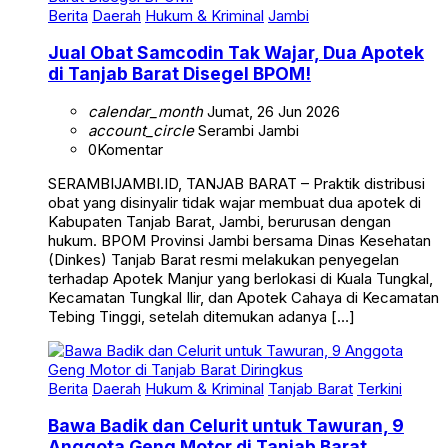
Jual Obat Samcodin Tak Wajar, Dua Apotek
di Tanjab Barat Disegel BPOM!
calendar_month
Jumat, 26 Jun 2026
account_circle
Serambi Jambi
0
Komentar
SERAMBIJAMBI.ID, TANJAB BARAT – Praktik distribusi
obat yang disinyalir tidak wajar membuat dua apotek di
Kabupaten Tanjab Barat, Jambi, berurusan dengan
hukum. BPOM Provinsi Jambi bersama Dinas Kesehatan
(Dinkes) Tanjab Barat resmi melakukan penyegelan
terhadap Apotek Manjur yang berlokasi di Kuala Tungkal,
Kecamatan Tungkal Ilir, dan Apotek Cahaya di Kecamatan
Tebing Tinggi, setelah ditemukan adanya […]
Berita
Daerah
Hukum & Kriminal
Tanjab Barat
Terkini
Bawa Badik dan Celurit untuk Tawuran, 9
Anggota Geng Motor di Tanjab Barat