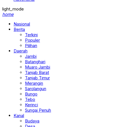
light_mode
home
Nasional
Berita
Terkini
Populer
Pilihan
Daerah
Jambi
Batanghari
Muaro Jambi
Tanjab Barat
Tanjab Timur
Merangin
Sarolangun
Bungo
Tebo
Kerinci
Sungai Penuh
Kanal
Budaya
Desa
Ekonomi & Bisnis