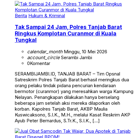
Berita
Hukum & Kriminal
Tak Sampai 24 Jam, Polres Tanjab Barat
Ringkus Komplotan Curanmor di Kuala
Tungkal
calendar_month
Minggu, 10 Mei 2026
account_circle
Serambi Jambi
0
Komentar
SERAMBIJAMBI.ID, TANJAB BARAT – Tim Opsnal
Satreskrim Polres Tanjab Barat berhasil meringkus dua
orang pelaku tindak pidana pencurian kendaraan
bermotor (curanmor) yang meresahkan warga Kampung
Nelayan. Penangkapan dilakukan hanya berselang
beberapa jam setelah aksi mereka dilaporkan oleh
korban. Kapolres Tanjab Barat, AKBP Maulia
Kuswicaksono, S.I.K., M.H., melalui Kasat Reskrim AKP
Ayub Peter Bernardus, S.Tr.K., S.I.K., […]
Berita
Daerah
Hukum & Kriminal
Jambi