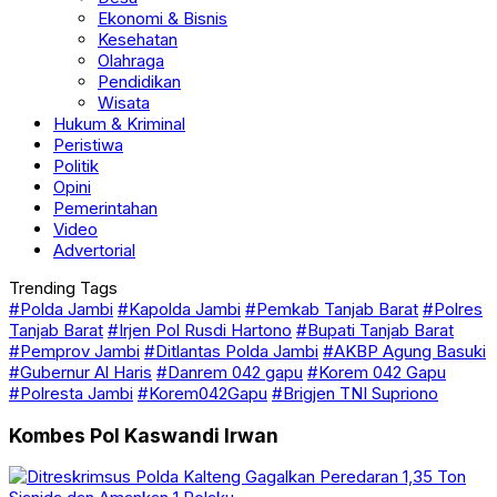
Kesehatan
Olahraga
Pendidikan
Wisata
Hukum & Kriminal
Peristiwa
Politik
Opini
Pemerintahan
Video
Advertorial
Trending Tags
#Polda Jambi
#Kapolda Jambi
#Pemkab Tanjab Barat
#Polres
Tanjab Barat
#Irjen Pol Rusdi Hartono
#Bupati Tanjab Barat
#Pemprov Jambi
#Ditlantas Polda Jambi
#AKBP Agung Basuki
#Gubernur Al Haris
#Danrem 042 gapu
#Korem 042 Gapu
#Polresta Jambi
#Korem042Gapu
#Brigjen TNI Supriono
Kombes Pol Kaswandi Irwan