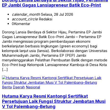
EP Jambi Gagas Lansiapreneur Batik Eco-Print
calendar_month
Selasa, 28 Jul 2026
account_circle
Redaksi
0
Komentar
Dorong Lansia Berdaya di Sektor Hijau, Pertamina EP Jambi
Gagas Lansiapreneur Batik Eco-Print Jambi – Pertamina EP
Jambi menginisiasi program pemberdayaan ekonomi
berkelanjutan berbasis lingkungan (green economy) bagi
kelompok lanjut usia (lansia). Berkolaborasi dengan Universitas
Muhammadiyah Jambi, Pertamina EP (PEP) Jambi
menyelenggarakan Pelatihan Pembuatan Batik dengan metode
Eco-Print bagi Kelompok Lansiapreneur Kamboja di Desa Kota
[…]
Berita
Daerah
Nasional
Hutama Karya Resmi Kantongi Sertifikat
Persetujuan Laik Fungsi Struktur Jembatan Musi
V Tol Palembang–Betung