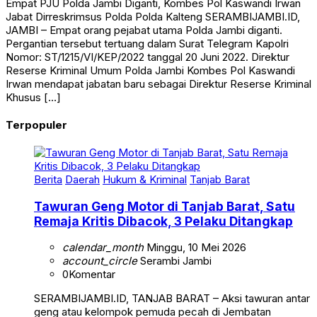
Jabat Dirreskrimsus Polda Polda Kalteng SERAMBIJAMBI.ID,
JAMBI – Empat orang pejabat utama Polda Jambi diganti.
Pergantian tersebut tertuang dalam Surat Telegram Kapolri
Nomor: ST/1215/VI/KEP/2022 tanggal 20 Juni 2022. Direktur
Reserse Kriminal Umum Polda Jambi Kombes Pol Kaswandi
Irwan mendapat jabatan baru sebagai Direktur Reserse Kriminal
Khusus […]
Terpopuler
Berita
Daerah
Hukum & Kriminal
Tanjab Barat
Tawuran Geng Motor di Tanjab Barat, Satu
Remaja Kritis Dibacok, 3 Pelaku Ditangkap
calendar_month
Minggu, 10 Mei 2026
account_circle
Serambi Jambi
0
Komentar
SERAMBIJAMBI.ID, TANJAB BARAT – Aksi tawuran antar
geng atau kelompok pemuda pecah di Jembatan
Sugeng, Desa Bram Itam Kanan, Kecamatan Bram Itam,