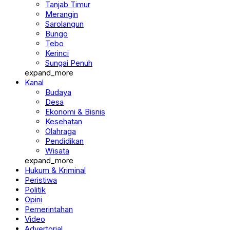
Merangin
Sarolangun
Bungo
Tebo
Kerinci
Sungai Penuh
expand_more
Kanal
Budaya
Desa
Ekonomi & Bisnis
Kesehatan
Olahraga
Pendidikan
Wisata
expand_more
Hukum & Kriminal
Peristiwa
Politik
Opini
Pemerintahan
Video
Advertorial