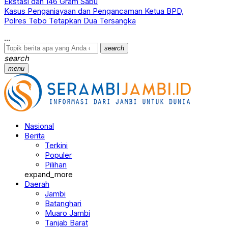
Ekstasi dan 146 Gram Sabu
Kasus Penganiayaan dan Pengancaman Ketua BPD,
Polres Tebo Tetapkan Dua Tersangka
search
search
menu
Nasional
Berita
Terkini
Populer
Pilihan
expand_more
Daerah
Jambi
Batanghari
Muaro Jambi
Tanjab Barat
Tanjab Timur