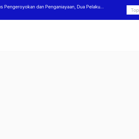
s Pengeroyokan dan Penganiayaan, Dua Pelaku
Terkait Du
itahan
Ditjen Pas