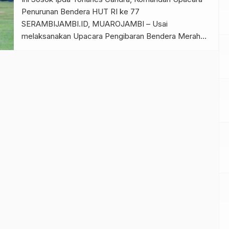
Penurunan Bendera HUT RI ke 77
SERAMBIJAMBI.ID, MUAROJAMBI – Usai
melaksanakan Upacara Pengibaran Bendera Merah
Putih Peringatan HUT RI ke 77 bertempat di Kantor
Bupati Muaro Jambi, Sengeti, dilakukan upacara
penurunan bendera Merah Putih pada sore hari, Rabu
(17/8/22). Kali ini yang bertindak sebagai Inspektur
Upacara Kapolres […]