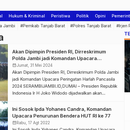
al
Hukum & Kriminal
Peristiwa
Politik
Opini
Pemerin
a Jambi
#Pemkab Tanjab Barat
#Polres Tanjab Barat
#Irjen
T
a
Akan Dipimpin Presiden RI, Dirreskrimum
Polda Jambi jadi Komandan Upacara
Peringatan Harlah Pancasila 2024
calendar_month
Jumat, 31 Mei 2024
Akan Dipimpin Presiden RI, Dirreskrimum Polda Jambi
jadi Komandan Upacara Peringatan Harlah Pancasila
2024 SERAMBIJAMBI.ID,DUMAI – Presiden Republik
Indonesia Ir H Joko Widodo dijadwalkan akan
memimpin langsung upacara peringatan Hari Lahir
Pancasila (Harlah) 2024, yang akan berlangsung di
Ini Sosok Ipda Yohanes Candra, Komandan
Lapangan Garuda Pertamina Hulu Rokan di Dumai,
Upacara Penurunan Bendera HUT RI ke 77
pada Sabtu (1/6/2024). Upacara ini menjadi momen
calendar_month
Rabu, 17 Agt 2022
penting untuk memperingati […]
Ini Sosok Ipda Yohanes Candra, Komandan Upacara