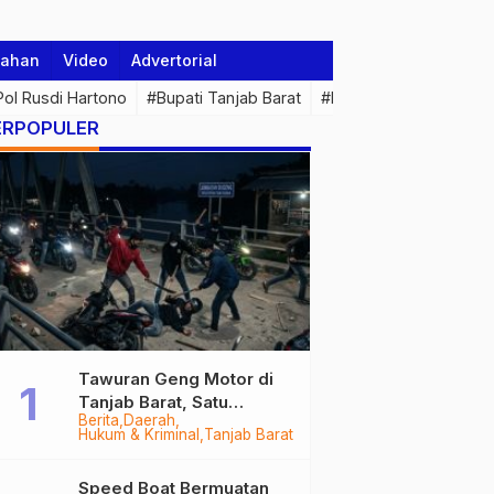
tahan
Video
Advertorial
 Pol Rusdi Hartono
#Bupati Tanjab Barat
#Pemprov Jambi
#Di
ERPOPULER
Tawuran Geng Motor di
Tanjab Barat, Satu
Berita
Daerah
Remaja Kritis Dibacok, 3
Hukum & Kriminal
Tanjab Barat
Pelaku Ditangkap
Speed Boat Bermuatan