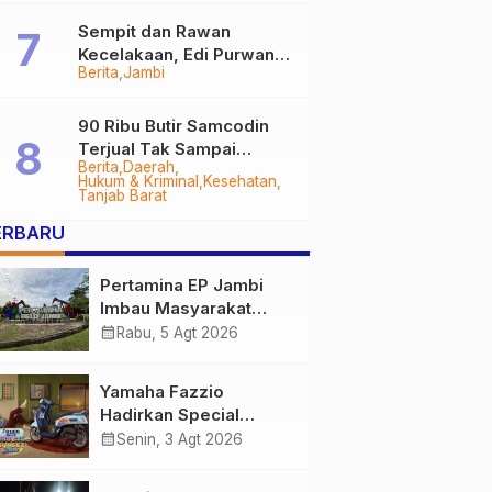
Sempit dan Rawan
Kecelakaan, Edi Purwanto
Berita
Jambi
Targetkan Jalan Lintas
Tungkal-Jambi Mulus di
2028
90 Ribu Butir Samcodin
Terjual Tak Sampai
Berita
Daerah
Setahun, Indra Safari
Hukum & Kriminal
Kesehatan
Desak Audit Menyeluruh
Tanjab Barat
ERBARU
Pertamina EP Jambi
Imbau Masyarakat
Tidak Beraktivitas di
calendar_month
Rabu, 5 Agt 2026
Atas Jalur Pipa Migas
Demi Keselamatan
Yamaha Fazzio
Bersama
Hadirkan Special
Edition Sunset Blue,
calendar_month
Senin, 3 Agt 2026
Tampilkan Nuansa
Retro Summer yang