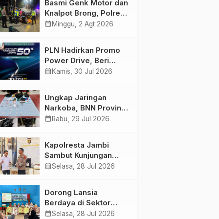
Basmi Genk Motor dan
Semakin Skena
Knalpot Brong, Polres
Tanjab Barat Amankan
calendar_month
Minggu, 2 Agt 2026
Belasan Kendaraan
PLN Hadirkan Promo
Power Drive, Beri
Diskon Tambah Daya
calendar_month
Kamis, 30 Jul 2026
50% di Ajang GIIAS
2026
Ungkap Jaringan
Narkoba, BNN Provinsi
Jambi dan Bea Cukai
calendar_month
Rabu, 29 Jul 2026
Amankan Sembilan
Pelaku beserta 766
Kapolresta Jambi
Butir Ekstasi dan 146
Sambut Kunjungan
Gram Sabu
Ketua dan Pengurus
calendar_month
Selasa, 28 Jul 2026
PWI Kota Jambi
Perkuat Sinergi dan
Dorong Lansia
Kolaborasi
Berdaya di Sektor
Hijau, Pertamina EP
calendar_month
Selasa, 28 Jul 2026