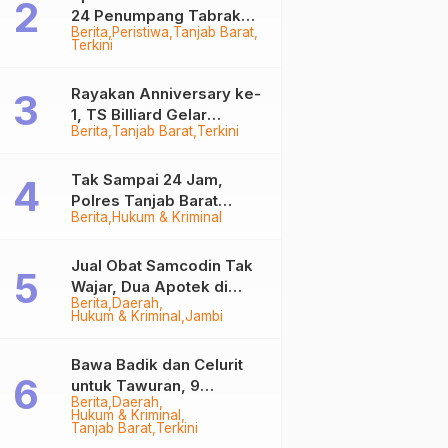
24 Penumpang Tabrak
Berita
Peristiwa
Tanjab Barat
Togok di Kuala Tungkal,
Terkini
Kapten Sempat Hilang
Rayakan Anniversary ke-
1, TS Billiard Gelar
Berita
Tanjab Barat
Terkini
Turnamen 9 Ball
Berhadiah Rp50,8 Juta
Tak Sampai 24 Jam,
Polres Tanjab Barat
Berita
Hukum & Kriminal
Ringkus Komplotan
Curanmor di Kuala
Tungkal
Jual Obat Samcodin Tak
Wajar, Dua Apotek di
Berita
Daerah
Tanjab Barat Disegel
Hukum & Kriminal
Jambi
BPOM!
Bawa Badik dan Celurit
untuk Tawuran, 9
Berita
Daerah
Anggota Geng Motor di
Hukum & Kriminal
Tanjab Barat Diringkus
Tanjab Barat
Terkini