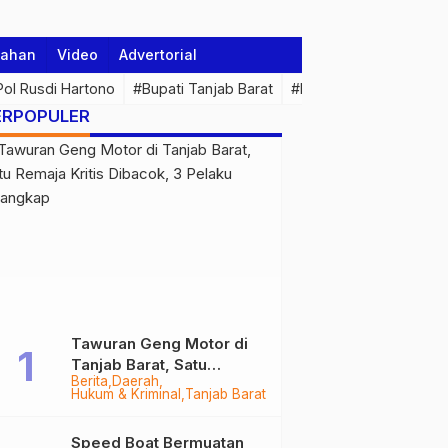
tahan
Video
Advertorial
 Pol Rusdi Hartono
#Bupati Tanjab Barat
#Pemprov Jambi
#Di
ERPOPULER
Tawuran Geng Motor di
Tanjab Barat, Satu
Berita
Daerah
Remaja Kritis Dibacok, 3
Hukum & Kriminal
Tanjab Barat
Pelaku Ditangkap
Speed Boat Bermuatan