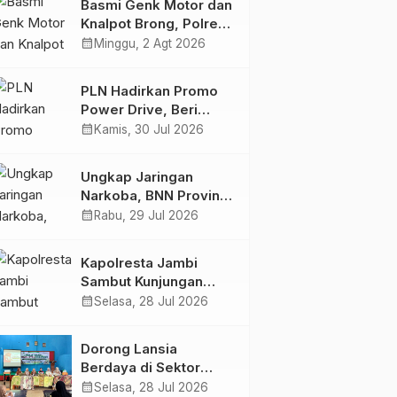
Basmi Genk Motor dan
Semakin Skena
Knalpot Brong, Polres
Tanjab Barat Amankan
calendar_month
Minggu, 2 Agt 2026
Belasan Kendaraan
PLN Hadirkan Promo
Power Drive, Beri
Diskon Tambah Daya
calendar_month
Kamis, 30 Jul 2026
50% di Ajang GIIAS
2026
Ungkap Jaringan
Narkoba, BNN Provinsi
Jambi dan Bea Cukai
calendar_month
Rabu, 29 Jul 2026
Amankan Sembilan
Pelaku beserta 766
Kapolresta Jambi
Butir Ekstasi dan 146
Sambut Kunjungan
Gram Sabu
Ketua dan Pengurus
calendar_month
Selasa, 28 Jul 2026
PWI Kota Jambi
Perkuat Sinergi dan
Dorong Lansia
Kolaborasi
Berdaya di Sektor
Hijau, Pertamina EP
calendar_month
Selasa, 28 Jul 2026