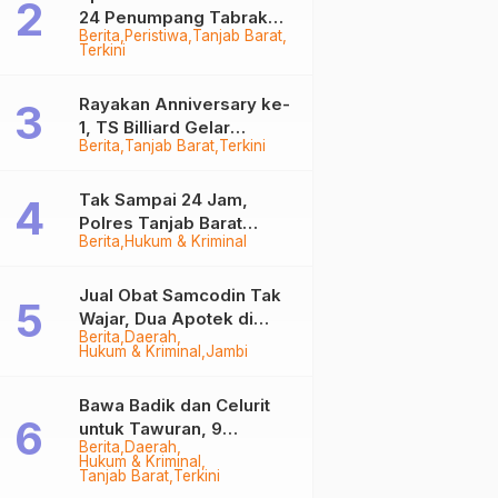
24 Penumpang Tabrak
Berita
Peristiwa
Tanjab Barat
Togok di Kuala Tungkal,
Terkini
Kapten Sempat Hilang
Rayakan Anniversary ke-
1, TS Billiard Gelar
Berita
Tanjab Barat
Terkini
Turnamen 9 Ball
Berhadiah Rp50,8 Juta
Tak Sampai 24 Jam,
Polres Tanjab Barat
Berita
Hukum & Kriminal
Ringkus Komplotan
Curanmor di Kuala
Tungkal
Jual Obat Samcodin Tak
Wajar, Dua Apotek di
Berita
Daerah
Tanjab Barat Disegel
Hukum & Kriminal
Jambi
BPOM!
Bawa Badik dan Celurit
untuk Tawuran, 9
Berita
Daerah
Anggota Geng Motor di
Hukum & Kriminal
Tanjab Barat Diringkus
Tanjab Barat
Terkini