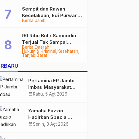
Sempit dan Rawan
Kecelakaan, Edi Purwanto
Berita
Jambi
Targetkan Jalan Lintas
Tungkal-Jambi Mulus di
2028
90 Ribu Butir Samcodin
Terjual Tak Sampai
Berita
Daerah
Setahun, Indra Safari
Hukum & Kriminal
Kesehatan
Desak Audit Menyeluruh
Tanjab Barat
ERBARU
Pertamina EP Jambi
Imbau Masyarakat
Tidak Beraktivitas di
calendar_month
Rabu, 5 Agt 2026
Atas Jalur Pipa Migas
Demi Keselamatan
Yamaha Fazzio
Bersama
Hadirkan Special
Edition Sunset Blue,
calendar_month
Senin, 3 Agt 2026
Tampilkan Nuansa
Retro Summer yang