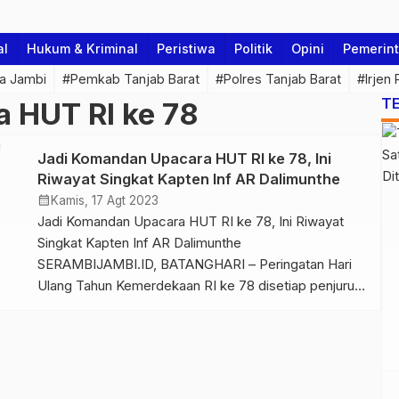
al
Hukum & Kriminal
Peristiwa
Politik
Opini
Pemerin
a Jambi
#Pemkab Tanjab Barat
#Polres Tanjab Barat
#Irjen
T
 HUT RI ke 78
Jadi Komandan Upacara HUT RI ke 78, Ini
Riwayat Singkat Kapten Inf AR Dalimunthe
calendar_month
Kamis, 17 Agt 2023
Jadi Komandan Upacara HUT RI ke 78, Ini Riwayat
Singkat Kapten Inf AR Dalimunthe
SERAMBIJAMBI.ID, BATANGHARI – Peringatan Hari
Ulang Tahun Kemerdekaan RI ke 78 disetiap penjuru
melaksanakan Upacara Pengibaran Bendera Merah
Putih pada tanggal 17 Agustus yang dilaksanakan
setiap tahunnya. Kali ini Pemerintah Kabupaten
Batanghari turut menggelar Upacara Peringatan HUT
Kemerdekaan RI ke 78 yang […]