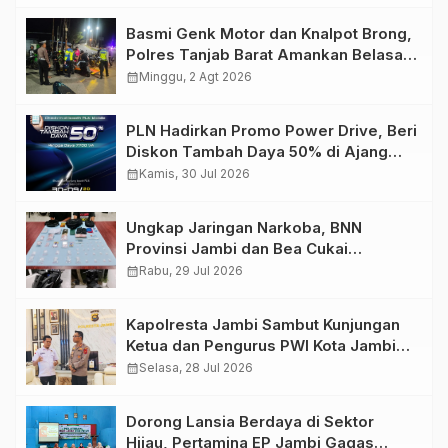
Basmi Genk Motor dan Knalpot Brong,
Polres Tanjab Barat Amankan Belasan
Kendaraan
calendar_month
Minggu, 2 Agt 2026
PLN Hadirkan Promo Power Drive, Beri
Diskon Tambah Daya 50% di Ajang
GIIAS 2026
calendar_month
Kamis, 30 Jul 2026
Ungkap Jaringan Narkoba, BNN
Provinsi Jambi dan Bea Cukai
Amankan Sembilan Pelaku beserta
calendar_month
Rabu, 29 Jul 2026
766 Butir Ekstasi dan 146 Gram Sabu
Kapolresta Jambi Sambut Kunjungan
Ketua dan Pengurus PWI Kota Jambi
Perkuat Sinergi dan Kolaborasi
calendar_month
Selasa, 28 Jul 2026
Dorong Lansia Berdaya di Sektor
Hijau, Pertamina EP Jambi Gagas