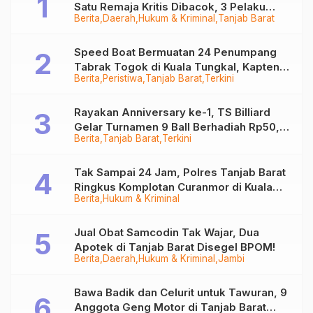
Satu Remaja Kritis Dibacok, 3 Pelaku
Berita
Daerah
Hukum & Kriminal
Tanjab Barat
Ditangkap
Speed Boat Bermuatan 24 Penumpang
Tabrak Togok di Kuala Tungkal, Kapten
Berita
Peristiwa
Tanjab Barat
Terkini
Sempat Hilang
Rayakan Anniversary ke-1, TS Billiard
Gelar Turnamen 9 Ball Berhadiah Rp50,8
Berita
Tanjab Barat
Terkini
Juta
Tak Sampai 24 Jam, Polres Tanjab Barat
Ringkus Komplotan Curanmor di Kuala
Berita
Hukum & Kriminal
Tungkal
Jual Obat Samcodin Tak Wajar, Dua
Apotek di Tanjab Barat Disegel BPOM!
Berita
Daerah
Hukum & Kriminal
Jambi
Bawa Badik dan Celurit untuk Tawuran, 9
Anggota Geng Motor di Tanjab Barat