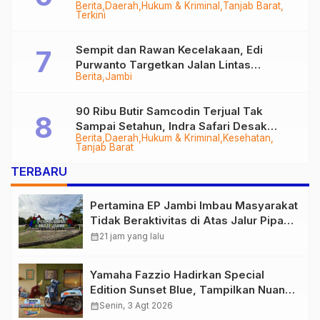
Berita
Daerah
Hukum & Kriminal
Tanjab Barat
Diringkus
Terkini
Sempit dan Rawan Kecelakaan, Edi
Purwanto Targetkan Jalan Lintas
Berita
Jambi
Tungkal-Jambi Mulus di 2028
90 Ribu Butir Samcodin Terjual Tak
Sampai Setahun, Indra Safari Desak
Berita
Daerah
Hukum & Kriminal
Kesehatan
Audit Menyeluruh
Tanjab Barat
TERBARU
Pertamina EP Jambi Imbau Masyarakat
Tidak Beraktivitas di Atas Jalur Pipa
Migas Demi Keselamatan Bersama
calendar_month
21 jam yang lalu
Yamaha Fazzio Hadirkan Special
Edition Sunset Blue, Tampilkan Nuansa
Retro Summer yang Semakin Skena
calendar_month
Senin, 3 Agt 2026