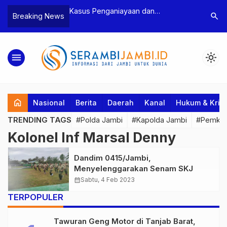
n Narkoba, BNN
Kasus Penganiayaan dan
Polres T
search
Breaking News
dan Bea Cukai
Pengancaman Ketua BPD, Polres
Pengeroy
an Pelaku beserta
Tebo Tetapkan Dua Tersangka
Dua Pela
si dan 146 Gram
Ditahan
menu
light_mode
home
Nasional
Berita
Daerah
Kanal
Hukum & Krim
TRENDING TAGS
#Polda Jambi
#Kapolda Jambi
#Pemkab
Kolonel Inf Marsal Denny
Dandim 0415/Jambi,
Menyelenggarakan Senam SKJ
calendar_month
Sabtu, 4 Feb 2023
TERPOPULER
Tawuran Geng Motor di Tanjab Barat,