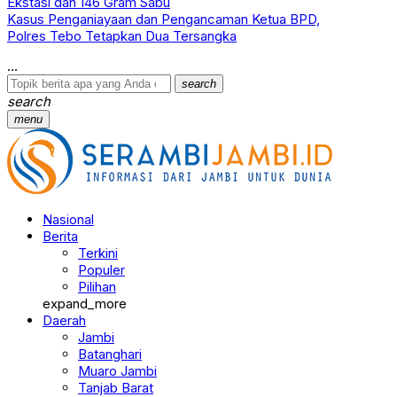
Ekstasi dan 146 Gram Sabu
Kasus Penganiayaan dan Pengancaman Ketua BPD,
Polres Tebo Tetapkan Dua Tersangka
search
search
menu
Nasional
Berita
Terkini
Populer
Pilihan
expand_more
Daerah
Jambi
Batanghari
Muaro Jambi
Tanjab Barat
Tanjab Timur