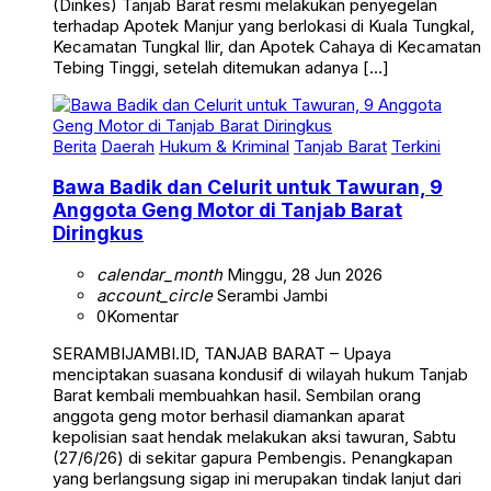
terhadap Apotek Manjur yang berlokasi di Kuala Tungkal,
Kecamatan Tungkal Ilir, dan Apotek Cahaya di Kecamatan
Tebing Tinggi, setelah ditemukan adanya […]
Berita
Daerah
Hukum & Kriminal
Tanjab Barat
Terkini
Bawa Badik dan Celurit untuk Tawuran, 9
Anggota Geng Motor di Tanjab Barat
Diringkus
calendar_month
Minggu, 28 Jun 2026
account_circle
Serambi Jambi
0
Komentar
SERAMBIJAMBI.ID, TANJAB BARAT – Upaya
menciptakan suasana kondusif di wilayah hukum Tanjab
Barat kembali membuahkan hasil. Sembilan orang
anggota geng motor berhasil diamankan aparat
kepolisian saat hendak melakukan aksi tawuran, Sabtu
(27/6/26) di sekitar gapura Pembengis. Penangkapan
yang berlangsung sigap ini merupakan tindak lanjut dari
laporan masyarakat yang merasa resah dengan adanya