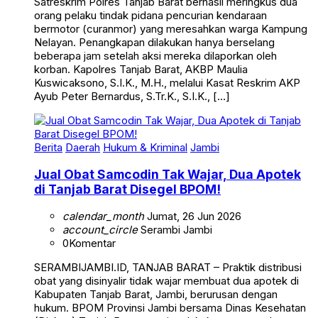
orang pelaku tindak pidana pencurian kendaraan
bermotor (curanmor) yang meresahkan warga Kampung
Nelayan. Penangkapan dilakukan hanya berselang
beberapa jam setelah aksi mereka dilaporkan oleh
korban. Kapolres Tanjab Barat, AKBP Maulia
Kuswicaksono, S.I.K., M.H., melalui Kasat Reskrim AKP
Ayub Peter Bernardus, S.Tr.K., S.I.K., […]
Berita
Daerah
Hukum & Kriminal
Jambi
Jual Obat Samcodin Tak Wajar, Dua Apotek
di Tanjab Barat Disegel BPOM!
calendar_month
Jumat, 26 Jun 2026
account_circle
Serambi Jambi
0
Komentar
SERAMBIJAMBI.ID, TANJAB BARAT – Praktik distribusi
obat yang disinyalir tidak wajar membuat dua apotek di
Kabupaten Tanjab Barat, Jambi, berurusan dengan
hukum. BPOM Provinsi Jambi bersama Dinas Kesehatan
(Dinkes) Tanjab Barat resmi melakukan penyegelan