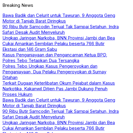
Breaking News
Bawa Badik dan Celurit untuk Tawuran, 9 Anggota Geng
Motor di Tanjab Barat Diringkus
90 Ribu Butir Samcodin Terjual Tak Sampai Setahun, Indra
Safari Desak Audit Menyeluruh
Ungkap Jaringan Narkoba, BNN Provinsi Jambi dan Bea
Cukai Amankan Sembilan Pelaku beserta 766 Butir
Ekstasi dan 146 Gram Sabu
Kasus Penganiayaan dan Pengancaman Ketua BPD,
Polres Tebo Tetapkan Dua Tersangka
Polres Tebo Ungkap Kasus Pengeroyokan dan
Penganiayaan, Dua Pelaku Pengeroyokan di Sumay
Ditahan
Terkait Dugaan Keterlibatan Okum Pejabat dalam Kasus
Narkotika, Kakanwil Ditjen Pas Jambi Dukung Penuh
Proses Hukum
Bawa Badik dan Celurit untuk Tawuran, 9 Anggota Geng
Motor di Tanjab Barat Diringkus
90 Ribu Butir Samcodin Terjual Tak Sampai Setahun, Indra
Safari Desak Audit Menyeluruh
Ungkap Jaringan Narkoba, BNN Provinsi Jambi dan Bea
Cukai Amankan Sembilan Pelaku beserta 766 Butir