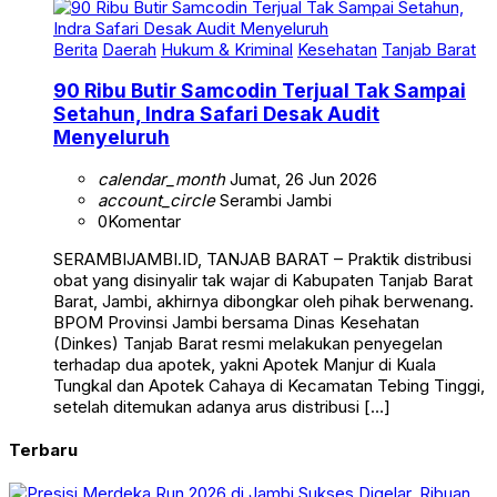
Berita
Daerah
Hukum & Kriminal
Kesehatan
Tanjab Barat
90 Ribu Butir Samcodin Terjual Tak Sampai
Setahun, Indra Safari Desak Audit
Menyeluruh
calendar_month
Jumat, 26 Jun 2026
account_circle
Serambi Jambi
0
Komentar
SERAMBIJAMBI.ID, TANJAB BARAT – Praktik distribusi
obat yang disinyalir tak wajar di Kabupaten Tanjab Barat
Barat, Jambi, akhirnya dibongkar oleh pihak berwenang.
BPOM Provinsi Jambi bersama Dinas Kesehatan
(Dinkes) Tanjab Barat resmi melakukan penyegelan
terhadap dua apotek, yakni Apotek Manjur di Kuala
Tungkal dan Apotek Cahaya di Kecamatan Tebing Tinggi,
setelah ditemukan adanya arus distribusi […]
Terbaru