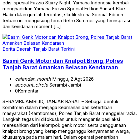
menghadirkan Yamaha Fazzio Special Edition Sunset Blue.
Hadir dalam jumlah terbatas, skutik skena Special Edition
terbaru ini mengusung tema Retro Summer yang terinspirasi
dari keindahan moment […]
Berita
Daerah
Tanjab Barat
Terkini
Basmi Genk Motor dan Knalpot Brong, Polres
Tanjab Barat Amankan Belasan Kendaraan
calendar_month
Minggu, 2 Agt 2026
account_circle
Serambi Jambi
0
Komentar
SERAMBIJAMBI.ID, TANJAB BARAT – Sebagai bentuk
komitmen dalam menjaga keamanan dan ketertiban
masyarakat (Kamtibmas), Polres Tanjab Barat menggelar razia.
Langkah tegas ini difokuskan untuk mengantisipasi aksi
meresahkan dari kelompok genk motor serta penggunaan
knalpot brong yang kerap mengganggu kenyamanan warga,
khususnya pada malam hari. Dalam operasi penertiban
tersebut, aparat kepolisian berhasil mengamankan belasan unit