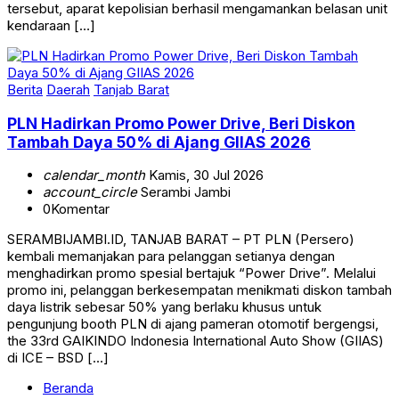
kendaraan […]
Berita
Daerah
Tanjab Barat
PLN Hadirkan Promo Power Drive, Beri Diskon
Tambah Daya 50% di Ajang GIIAS 2026
calendar_month
Kamis, 30 Jul 2026
account_circle
Serambi Jambi
0
Komentar
SERAMBIJAMBI.ID, TANJAB BARAT – PT PLN (Persero)
kembali memanjakan para pelanggan setianya dengan
menghadirkan promo spesial bertajuk “Power Drive”. Melalui
promo ini, pelanggan berkesempatan menikmati diskon tambah
daya listrik sebesar 50% yang berlaku khusus untuk
pengunjung booth PLN di ajang pameran otomotif bergengsi,
the 33rd GAIKINDO Indonesia International Auto Show (GIIAS)
di ICE – BSD […]
Beranda
Kebijakan Privasi