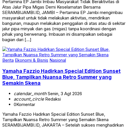
Atas Jalur Pipa Migas Demi Keselamatan Bersama
SERAMBIJAMBI.ID, JAMBI – Pertamina EP Jambi mengimbau
masyarakat untuk tidak melakukan aktivitas, mendirikan
bangunan, maupun melakukan penggalian di atas atau di sekitar
jalur pipa minyak dan gas (migas) tanpa koordinasi dengan
pihak yang berwenang. Imbauan ini disampaikan sebagai
bagian dari […]
Berita
Ekonomi & Bisnis
Nasional
Yamaha Fazzio Hadirkan Special Edition Sunset
Blue, Tampilkan Nuansa Retro Summer yang
Semakin Skena
calendar_month
Senin, 3 Agt 2026
account_circle
Redaksi
0
Komentar
Yamaha Fazzio Hadirkan Special Edition Sunset Blue,
Tampilkan Nuansa Retro Summer yang Semakin Skena
SERAMBIJAMBI.ID, JAKARTA – Setelah sukses menghadirkan
edisi spesial Fazzio Starry Night, Yamaha Indonesia kembali