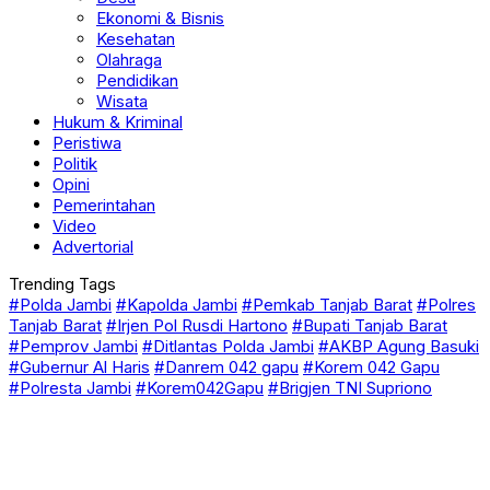
Kesehatan
Olahraga
Pendidikan
Wisata
Hukum & Kriminal
Peristiwa
Politik
Opini
Pemerintahan
Video
Advertorial
Trending Tags
#Polda Jambi
#Kapolda Jambi
#Pemkab Tanjab Barat
#Polres
Tanjab Barat
#Irjen Pol Rusdi Hartono
#Bupati Tanjab Barat
#Pemprov Jambi
#Ditlantas Polda Jambi
#AKBP Agung Basuki
#Gubernur Al Haris
#Danrem 042 gapu
#Korem 042 Gapu
#Polresta Jambi
#Korem042Gapu
#Brigjen TNI Supriono