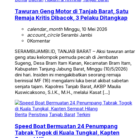
Tawuran Geng Motor di Tanjab Barat, Satu
Remaja Kritis Dibacok, 3 Pelaku Ditangkap
calendar_month
Minggu, 10 Mei 2026
account_circle
Serambi Jambi
0
Komentar
SERAMBIJAMBI.ID, TANJAB BARAT – Aksi tawuran antar
geng atau kelompok pemuda pecah di Jembatan
Sugeng, Desa Bram Itam Kanan, Kecamatan Bram Itam,
Kabupaten Tanjung Jabung Barat, Minggu (10/5/2026)
dini hari. Insiden ini mengakibatkan seorang remaja
berinisial MF (16) mengalami luka berat akibat sabetan
senjata tajam. Kapolres Tanjab Barat, AKBP Maulia
Kuswicaksono, S.I.K., M.H., melalui Kasat […]
Berita
Peristiwa
Tanjab Barat
Terkini
Speed Boat Bermuatan 24 Penumpang
Tabrak Togok di Kuala Tungkal, Kapten
Sempat Hilang