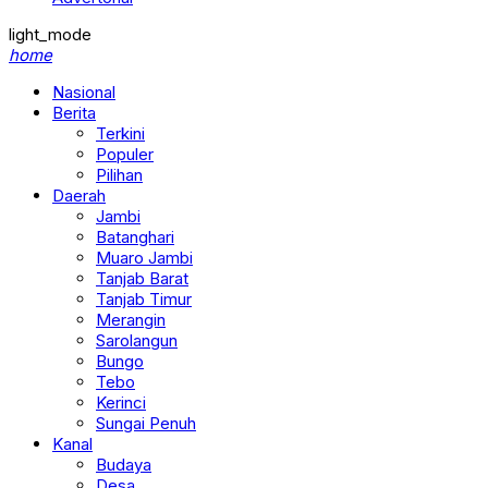
light_mode
home
Nasional
Berita
Terkini
Populer
Pilihan
Daerah
Jambi
Batanghari
Muaro Jambi
Tanjab Barat
Tanjab Timur
Merangin
Sarolangun
Bungo
Tebo
Kerinci
Sungai Penuh
Kanal
Budaya
Desa
Ekonomi & Bisnis