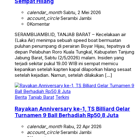
calendar_month
Sabtu, 2 Mei 2026
account_circle
Serambi Jambi
0
Komentar
SERAMBIJAMBI.ID, TANJAB BARAT – Kecelakaan air
(Laka Air) menimpa sebuah speed boat bermuatan
puluhan penumpang di perairan Boyar Hijau, tepatnya di
depan Pelabuhan Roro Kuala Tungkal, Kabupaten Tanjung
Jabung Barat, Sabtu (2/5/2026) malam. Insiden yang
terjadi sekitar pukul 19.00 WIB ini sempat memicu
kepanikan setelah kapten kapal dilaporkan hilang sesaat
setelah kejadian. Namun, setelah dilakukan […]
Berita
Tanjab Barat
Terkini
Rayakan Anniversary ke-1, TS Billiard Gelar
Turnamen 9 Ball Berhadiah Rp50,8 Juta
calendar_month
Rabu, 22 Apr 2026
account_circle
Serambi Jambi
0
Komentar