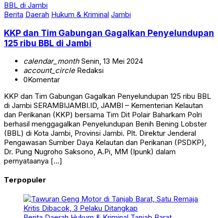
Berita
Daerah
Hukum & Kriminal
Jambi
KKP dan Tim Gabungan Gagalkan Penyelundupan
125 ribu BBL di Jambi
calendar_month
Senin, 13 Mei 2024
account_circle
Redaksi
0
Komentar
KKP dan Tim Gabungan Gagalkan Penyelundupan 125 ribu BBL
di Jambi SERAMBIJAMBI.ID, JAMBI – Kementerian Kelautan
dan Perikanan (KKP) bersama Tim Dit Polair Baharkam Polri
berhasil menggagalkan Penyelundupan Benih Bening Lobster
(BBL) di Kota Jambi, Provinsi Jambi. Plt. Direktur Jenderal
Pengawasan Sumber Daya Kelautan dan Perikanan (PSDKP),
Dr. Pung Nugroho Saksono, A.Pi, MM (Ipunk) dalam
pernyataanya […]
Terpopuler
Berita
Daerah
Hukum & Kriminal
Tanjab Barat