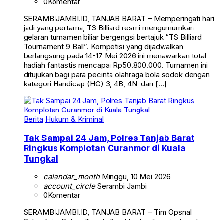
SERAMBIJAMBI.ID, TANJAB BARAT – Memperingati hari
jadi yang pertama, TS Billiard resmi mengumumkan
gelaran turnamen biliar bergengsi bertajuk “TS Billiard
Tournament 9 Ball”. Kompetisi yang dijadwalkan
berlangsung pada 14-17 Mei 2026 ini menawarkan total
hadiah fantastis mencapai Rp50.800.000. Turnamen ini
ditujukan bagi para pecinta olahraga bola sodok dengan
kategori Handicap (HC) 3, 4B, 4N, dan […]
Berita
Hukum & Kriminal
Tak Sampai 24 Jam, Polres Tanjab Barat
Ringkus Komplotan Curanmor di Kuala
Tungkal
calendar_month
Minggu, 10 Mei 2026
account_circle
Serambi Jambi
0
Komentar
SERAMBIJAMBI.ID, TANJAB BARAT – Tim Opsnal
Satreskrim Polres Tanjab Barat berhasil meringkus dua