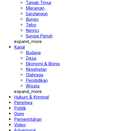
Merangin
Sarolangun
Bungo
Tebo
Kerinci
Sungai Penuh
expand_more
Kanal
Budaya
Desa
Ekonomi & Bisnis
Kesehatan
Olahraga
Pendidikan
Wisata
expand_more
Hukum & Kriminal
Peristiwa
Politik
Opini
Pemerintahan
Video
Advertorial