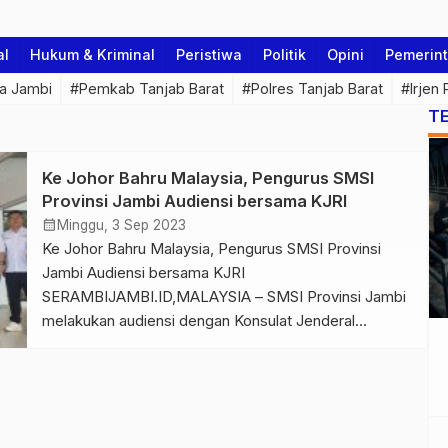
al
Hukum & Kriminal
Peristiwa
Politik
Opini
Pemerin
a Jambi
#Pemkab Tanjab Barat
#Polres Tanjab Barat
#Irjen
T
Ke Johor Bahru Malaysia, Pengurus SMSI
Provinsi Jambi Audiensi bersama KJRI
calendar_month
Minggu, 3 Sep 2023
Ke Johor Bahru Malaysia, Pengurus SMSI Provinsi
Jambi Audiensi bersama KJRI
SERAMBIJAMBI.ID,MALAYSIA – SMSI Provinsi Jambi
melakukan audiensi dengan Konsulat Jenderal
Republik Indonesia (KJRI) Johor Bahru, Malaysia pada
Minggu (3/9/2023). Audiensi ini dalam rangka melihat
tata cara serta memahami administrasi yang dilakukan
di KJRI Johor Bahru. Saat tiba di kantor KJRI Johor
Bahru, Malaysia, Rombongan […]