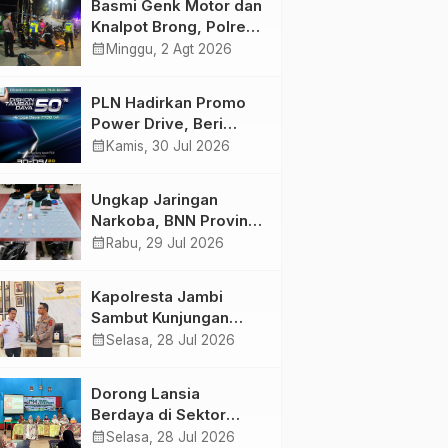
Basmi Genk Motor dan
Semakin Skena
Knalpot Brong, Polres
Tanjab Barat Amankan
calendar_month
Minggu, 2 Agt 2026
Belasan Kendaraan
PLN Hadirkan Promo
Power Drive, Beri
Diskon Tambah Daya
calendar_month
Kamis, 30 Jul 2026
50% di Ajang GIIAS
2026
Ungkap Jaringan
Narkoba, BNN Provinsi
Jambi dan Bea Cukai
calendar_month
Rabu, 29 Jul 2026
Amankan Sembilan
Pelaku beserta 766
Kapolresta Jambi
Butir Ekstasi dan 146
Sambut Kunjungan
Gram Sabu
Ketua dan Pengurus
calendar_month
Selasa, 28 Jul 2026
PWI Kota Jambi
Perkuat Sinergi dan
Dorong Lansia
Kolaborasi
Berdaya di Sektor
Hijau, Pertamina EP
calendar_month
Selasa, 28 Jul 2026