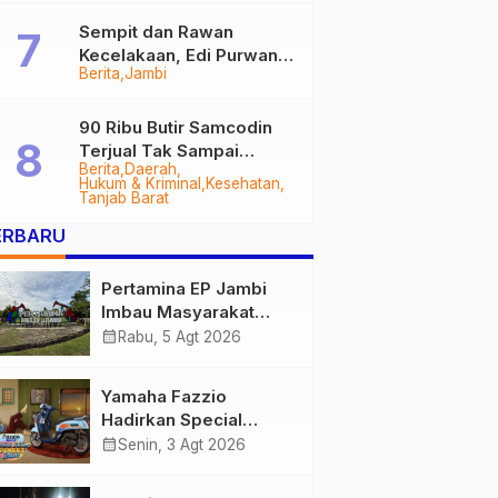
Sempit dan Rawan
Kecelakaan, Edi Purwanto
Berita
Jambi
Targetkan Jalan Lintas
Tungkal-Jambi Mulus di
2028
90 Ribu Butir Samcodin
Terjual Tak Sampai
Berita
Daerah
Setahun, Indra Safari
Hukum & Kriminal
Kesehatan
Desak Audit Menyeluruh
Tanjab Barat
ERBARU
Pertamina EP Jambi
Imbau Masyarakat
Tidak Beraktivitas di
calendar_month
Rabu, 5 Agt 2026
Atas Jalur Pipa Migas
Demi Keselamatan
Yamaha Fazzio
Bersama
Hadirkan Special
Edition Sunset Blue,
calendar_month
Senin, 3 Agt 2026
Tampilkan Nuansa
Retro Summer yang