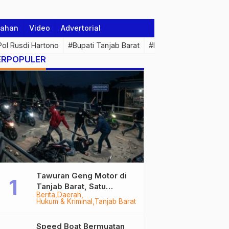
tahan
Video
Advertorial
 Pol Rusdi Hartono
#Bupati Tanjab Barat
#Pemprov Jambi
#Di
ERPOPULER
Tawuran Geng Motor di
Tanjab Barat, Satu
Berita
Daerah
Remaja Kritis Dibacok, 3
Hukum & Kriminal
Tanjab Barat
Pelaku Ditangkap
Speed Boat Bermuatan