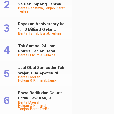
24 Penumpang Tabrak
Berita
Peristiwa
Tanjab Barat
Togok di Kuala Tungkal,
Terkini
Kapten Sempat Hilang
Rayakan Anniversary ke-
1, TS Billiard Gelar
Berita
Tanjab Barat
Terkini
Turnamen 9 Ball
Berhadiah Rp50,8 Juta
Tak Sampai 24 Jam,
Polres Tanjab Barat
Berita
Hukum & Kriminal
Ringkus Komplotan
Curanmor di Kuala
Tungkal
Jual Obat Samcodin Tak
Wajar, Dua Apotek di
Berita
Daerah
Tanjab Barat Disegel
Hukum & Kriminal
Jambi
BPOM!
Bawa Badik dan Celurit
untuk Tawuran, 9
Berita
Daerah
Anggota Geng Motor di
Hukum & Kriminal
Tanjab Barat Diringkus
Tanjab Barat
Terkini