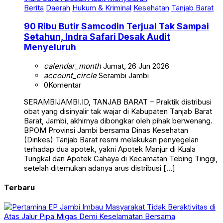
Berita
Daerah
Hukum & Kriminal
Kesehatan
Tanjab Barat
90 Ribu Butir Samcodin Terjual Tak Sampai
Setahun, Indra Safari Desak Audit
Menyeluruh
calendar_month
Jumat, 26 Jun 2026
account_circle
Serambi Jambi
0
Komentar
SERAMBIJAMBI.ID, TANJAB BARAT – Praktik distribusi
obat yang disinyalir tak wajar di Kabupaten Tanjab Barat
Barat, Jambi, akhirnya dibongkar oleh pihak berwenang.
BPOM Provinsi Jambi bersama Dinas Kesehatan
(Dinkes) Tanjab Barat resmi melakukan penyegelan
terhadap dua apotek, yakni Apotek Manjur di Kuala
Tungkal dan Apotek Cahaya di Kecamatan Tebing Tinggi,
setelah ditemukan adanya arus distribusi […]
Terbaru