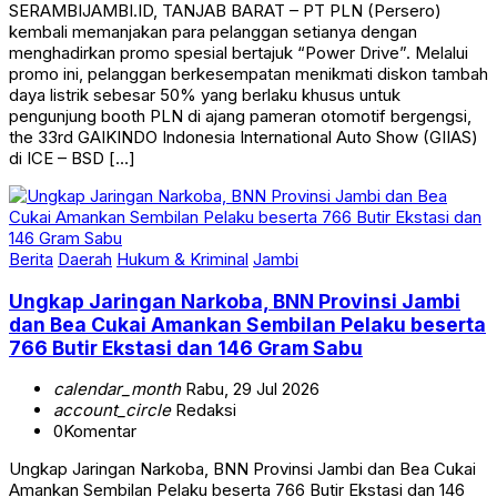
SERAMBIJAMBI.ID, TANJAB BARAT – PT PLN (Persero)
kembali memanjakan para pelanggan setianya dengan
menghadirkan promo spesial bertajuk “Power Drive”. Melalui
promo ini, pelanggan berkesempatan menikmati diskon tambah
daya listrik sebesar 50% yang berlaku khusus untuk
pengunjung booth PLN di ajang pameran otomotif bergengsi,
the 33rd GAIKINDO Indonesia International Auto Show (GIIAS)
di ICE – BSD […]
Berita
Daerah
Hukum & Kriminal
Jambi
Ungkap Jaringan Narkoba, BNN Provinsi Jambi
dan Bea Cukai Amankan Sembilan Pelaku beserta
766 Butir Ekstasi dan 146 Gram Sabu
calendar_month
Rabu, 29 Jul 2026
account_circle
Redaksi
0
Komentar
Ungkap Jaringan Narkoba, BNN Provinsi Jambi dan Bea Cukai
Amankan Sembilan Pelaku beserta 766 Butir Ekstasi dan 146