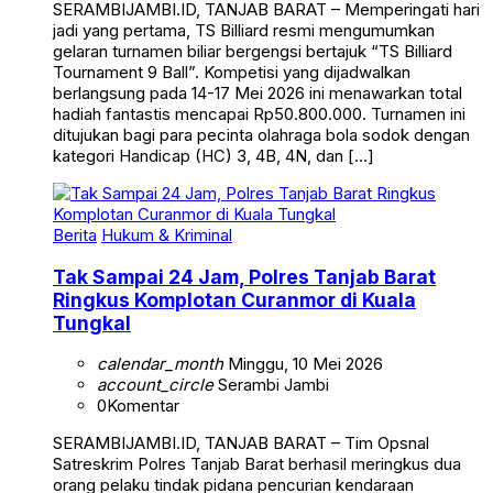
SERAMBIJAMBI.ID, TANJAB BARAT – Memperingati hari
jadi yang pertama, TS Billiard resmi mengumumkan
gelaran turnamen biliar bergengsi bertajuk “TS Billiard
Tournament 9 Ball”. Kompetisi yang dijadwalkan
berlangsung pada 14-17 Mei 2026 ini menawarkan total
hadiah fantastis mencapai Rp50.800.000. Turnamen ini
ditujukan bagi para pecinta olahraga bola sodok dengan
kategori Handicap (HC) 3, 4B, 4N, dan […]
Berita
Hukum & Kriminal
Tak Sampai 24 Jam, Polres Tanjab Barat
Ringkus Komplotan Curanmor di Kuala
Tungkal
calendar_month
Minggu, 10 Mei 2026
account_circle
Serambi Jambi
0
Komentar
SERAMBIJAMBI.ID, TANJAB BARAT – Tim Opsnal
Satreskrim Polres Tanjab Barat berhasil meringkus dua
orang pelaku tindak pidana pencurian kendaraan