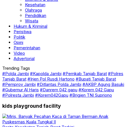
Kesehatan
Olahraga
Pendidikan
Wisata
Hukum & Kriminal
Peristiwa
Politik
Opini
Pemerintahan
Video
Advertorial
Trending Tags
#Polda Jambi
#Kapolda Jambi
#Pemkab Tanjab Barat
#Polres
Tanjab Barat
#Irjen Pol Rusdi Hartono
#Bupati Tanjab Barat
#Pemprov Jambi
#Ditlantas Polda Jambi
#AKBP Agung Basuki
#Gubernur Al Haris
#Danrem 042 gapu
#Korem 042 Gapu
#Polresta Jambi
#Korem042Gapu
#Brigjen TNI Supriono
kids playground facility