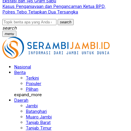
Ekstasi dan 146 Gram Sabu
Kasus Penganiayaan dan Pengancaman Ketua BPD,
Polres Tebo Tetapkan Dua Tersangka
search
search
menu
Nasional
Berita
Terkini
Populer
Pilihan
expand_more
Daerah
Jambi
Batanghari
Muaro Jambi
Tanjab Barat
Tanjab Timur