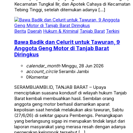
Kecamatan Tungkal Ilir, dan Apotek Cahaya di Kecamatan
Tebing Tinggi, setelah ditemukan adanya […]
Berita
Daerah
Hukum & Kriminal
Tanjab Barat
Terkini
Bawa Badik dan Celurit untuk Tawuran, 9
Anggota Geng Motor di Tanjab Barat
Diringkus
calendar_month
Minggu, 28 Jun 2026
account_circle
Serambi Jambi
0
Komentar
SERAMBIJAMBI.ID, TANJAB BARAT – Upaya
menciptakan suasana kondusif di wilayah hukum Tanjab
Barat kembali membuahkan hasil. Sembilan orang
anggota geng motor berhasil diamankan aparat
kepolisian saat hendak melakukan aksi tawuran, Sabtu
(27/6/26) di sekitar gapura Pembengis. Penangkapan
yang berlangsung sigap ini merupakan tindak lanjut dari
laporan masyarakat yang merasa resah dengan adanya
pergerakan kelompok tersebut […]