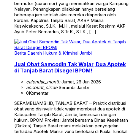
bermotor (curanmor) yang meresahkan warga Kampung
Nelayan. Penangkapan dilakukan hanya berselang
beberapa jam setelah aksi mereka dilaporkan oleh
korban. Kapolres Tanjab Barat, AKBP Maulia
Kuswicaksono, S.I.K., M.H., melalui Kasat Reskrim AKP
Ayub Peter Bernardus, S.Tr.K., S.I.K., […]
Berita
Daerah
Hukum & Kriminal
Jambi
Jual Obat Samcodin Tak Wajar, Dua Apotek
di Tanjab Barat Disegel BPOM!
calendar_month
Jumat, 26 Jun 2026
account_circle
Serambi Jambi
0
Komentar
SERAMBIJAMBI.ID, TANJAB BARAT – Praktik distribusi
obat yang disinyalir tidak wajar membuat dua apotek di
Kabupaten Tanjab Barat, Jambi, berurusan dengan
hukum. BPOM Provinsi Jambi bersama Dinas Kesehatan
(Dinkes) Tanjab Barat resmi melakukan penyegelan
terhadap Apotek Manjur yang berlokasi di Kuala Tungkal,