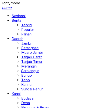
light_mode
home
Nasional
Berita
Terkini
Populer
Pilihan
Daerah
Jambi
Batanghari
Muaro Jambi
Tanjab Barat
Tanjab Timur
Merangin
Sarolangun
Bungo
Tebo
Kerinci
Sungai Penuh
Kanal
Budaya
Desa
Ekonomi & Bisnis