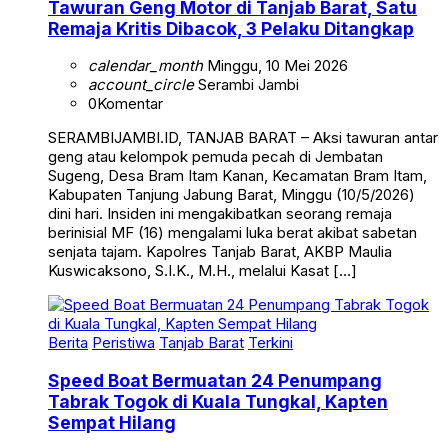
Tawuran Geng Motor di Tanjab Barat, Satu
Remaja Kritis Dibacok, 3 Pelaku Ditangkap
calendar_month
Minggu, 10 Mei 2026
account_circle
Serambi Jambi
0
Komentar
SERAMBIJAMBI.ID, TANJAB BARAT – Aksi tawuran antar
geng atau kelompok pemuda pecah di Jembatan
Sugeng, Desa Bram Itam Kanan, Kecamatan Bram Itam,
Kabupaten Tanjung Jabung Barat, Minggu (10/5/2026)
dini hari. Insiden ini mengakibatkan seorang remaja
berinisial MF (16) mengalami luka berat akibat sabetan
senjata tajam. Kapolres Tanjab Barat, AKBP Maulia
Kuswicaksono, S.I.K., M.H., melalui Kasat […]
Berita
Peristiwa
Tanjab Barat
Terkini
Speed Boat Bermuatan 24 Penumpang
Tabrak Togok di Kuala Tungkal, Kapten
Sempat Hilang