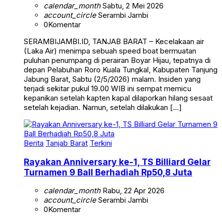
calendar_month
Sabtu, 2 Mei 2026
account_circle
Serambi Jambi
0
Komentar
SERAMBIJAMBI.ID, TANJAB BARAT – Kecelakaan air
(Laka Air) menimpa sebuah speed boat bermuatan
puluhan penumpang di perairan Boyar Hijau, tepatnya di
depan Pelabuhan Roro Kuala Tungkal, Kabupaten Tanjung
Jabung Barat, Sabtu (2/5/2026) malam. Insiden yang
terjadi sekitar pukul 19.00 WIB ini sempat memicu
kepanikan setelah kapten kapal dilaporkan hilang sesaat
setelah kejadian. Namun, setelah dilakukan […]
Berita
Tanjab Barat
Terkini
Rayakan Anniversary ke-1, TS Billiard Gelar
Turnamen 9 Ball Berhadiah Rp50,8 Juta
calendar_month
Rabu, 22 Apr 2026
account_circle
Serambi Jambi
0
Komentar