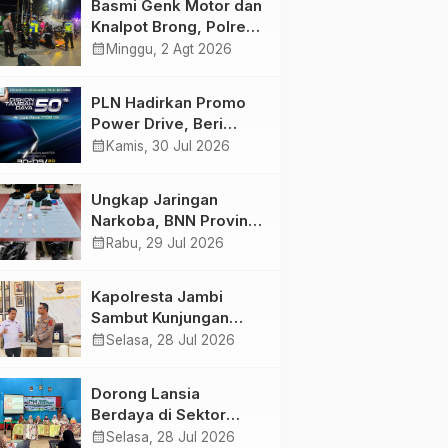
Basmi Genk Motor dan
Semakin Skena
Knalpot Brong, Polres
Tanjab Barat Amankan
calendar_month
Minggu, 2 Agt 2026
Belasan Kendaraan
PLN Hadirkan Promo
Power Drive, Beri
Diskon Tambah Daya
calendar_month
Kamis, 30 Jul 2026
50% di Ajang GIIAS
2026
Ungkap Jaringan
Narkoba, BNN Provinsi
Jambi dan Bea Cukai
calendar_month
Rabu, 29 Jul 2026
Amankan Sembilan
Pelaku beserta 766
Kapolresta Jambi
Butir Ekstasi dan 146
Sambut Kunjungan
Gram Sabu
Ketua dan Pengurus
calendar_month
Selasa, 28 Jul 2026
PWI Kota Jambi
Perkuat Sinergi dan
Dorong Lansia
Kolaborasi
Berdaya di Sektor
Hijau, Pertamina EP
calendar_month
Selasa, 28 Jul 2026