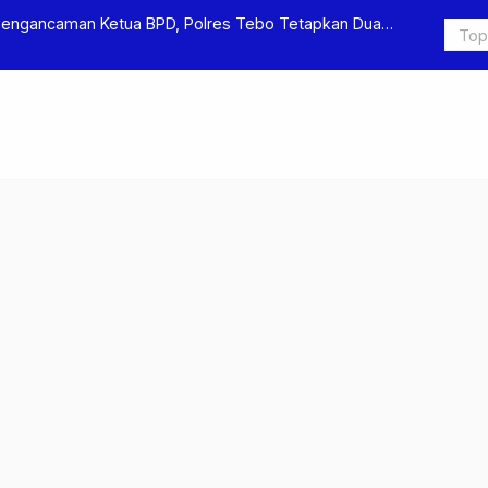
Ungkap Kasus Pengeroyokan dan Penganiayaan, Dua Pelaku
 di Sumay Ditahan