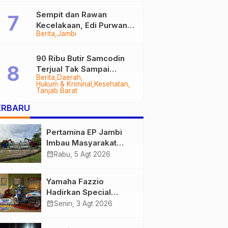
Sempit dan Rawan
Kecelakaan, Edi Purwanto
Berita
Jambi
Targetkan Jalan Lintas
Tungkal-Jambi Mulus di
2028
90 Ribu Butir Samcodin
Terjual Tak Sampai
Berita
Daerah
Setahun, Indra Safari
Hukum & Kriminal
Kesehatan
Desak Audit Menyeluruh
Tanjab Barat
ERBARU
Pertamina EP Jambi
Imbau Masyarakat
Tidak Beraktivitas di
calendar_month
Rabu, 5 Agt 2026
Atas Jalur Pipa Migas
Demi Keselamatan
Yamaha Fazzio
Bersama
Hadirkan Special
Edition Sunset Blue,
calendar_month
Senin, 3 Agt 2026
Tampilkan Nuansa
Retro Summer yang