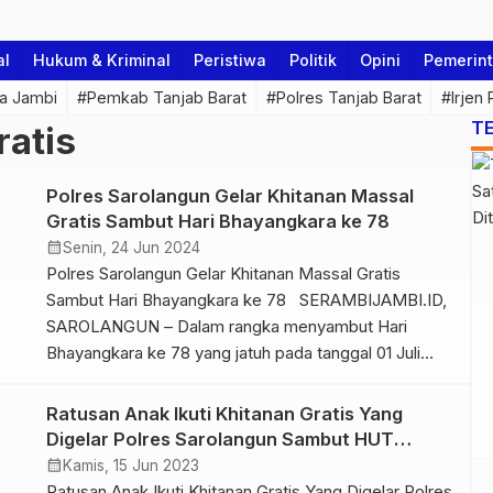
al
Hukum & Kriminal
Peristiwa
Politik
Opini
Pemerin
a Jambi
#Pemkab Tanjab Barat
#Polres Tanjab Barat
#Irjen
T
ratis
Polres Sarolangun Gelar Khitanan Massal
Gratis Sambut Hari Bhayangkara ke 78
calendar_month
Senin, 24 Jun 2024
Polres Sarolangun Gelar Khitanan Massal Gratis
Sambut Hari Bhayangkara ke 78 SERAMBIJAMBI.ID,
SAROLANGUN – Dalam rangka menyambut Hari
Bhayangkara ke 78 yang jatuh pada tanggal 01 Juli
mendatang, Kepolisian Resort (Polres) Sarolangun
menggelar Bhakti Kesehatan Polri dengan
Ratusan Anak Ikuti Khitanan Gratis Yang
melaksanakan Khitanan Massal, Senin (24/6/24).
Digelar Polres Sarolangun Sambut HUT
Kapolres Sarolangun AKBP Budi Prasetya didampingi
Bhayangkara ke 77
calendar_month
Kamis, 15 Jun 2023
Ketua Bhayangkari Cabang Sarolangun melihat
Ratusan Anak Ikuti Khitanan Gratis Yang Digelar Polres