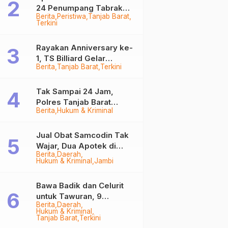
24 Penumpang Tabrak
Berita
Peristiwa
Tanjab Barat
Togok di Kuala Tungkal,
Terkini
Kapten Sempat Hilang
Rayakan Anniversary ke-
1, TS Billiard Gelar
Berita
Tanjab Barat
Terkini
Turnamen 9 Ball
Berhadiah Rp50,8 Juta
Tak Sampai 24 Jam,
Polres Tanjab Barat
Berita
Hukum & Kriminal
Ringkus Komplotan
Curanmor di Kuala
Tungkal
Jual Obat Samcodin Tak
Wajar, Dua Apotek di
Berita
Daerah
Tanjab Barat Disegel
Hukum & Kriminal
Jambi
BPOM!
Bawa Badik dan Celurit
untuk Tawuran, 9
Berita
Daerah
Anggota Geng Motor di
Hukum & Kriminal
Tanjab Barat Diringkus
Tanjab Barat
Terkini