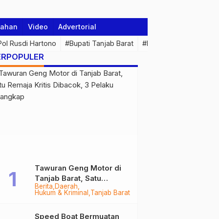
tahan
Video
Advertorial
 Pol Rusdi Hartono
#Bupati Tanjab Barat
#Pemprov Jambi
#Di
ERPOPULER
Tawuran Geng Motor di
Tanjab Barat, Satu
Berita
Daerah
Remaja Kritis Dibacok, 3
Hukum & Kriminal
Tanjab Barat
Pelaku Ditangkap
Speed Boat Bermuatan