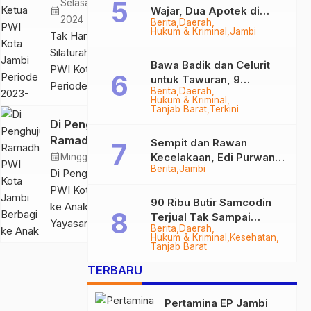
Ketua PWI Kota
Selasa, 11 Jun
Wajar, Dua Apotek di
calendar_month
JAMBI – Persatuan
Jambi Periode
2024
Berita
Daerah
Tanjab Barat Disegel
Wartawan
Hukum & Kriminal
Jambi
2023-2026
Tak Hanya
BPOM!
Indonesia (PWI)
Turut
Silaturahmi, Ketua
Kota Jambi melalui
Bawa Badik dan Celurit
Sampaikan
PWI Kota Jambi
untuk Tawuran, 9
Seksi Wartawan
Program Kerja
Periode 2023-2026
Berita
Daerah
Anggota Geng Motor di
saat Kunjungi
Olahraga (SIWO)
Hukum & Kriminal
Turut Sampaikan
Tanjab Barat Diringkus
Tanjab Barat
Terkini
Kajari Jambi
melakukan
Program Kerja saat
Di Penghujung
pertandingan
Kunjungi Kajari
Ramadhan, PWI Kota
Sempit dan Rawan
persahabatan Mini
Jambi
Jambi Berbagi ke Anak
calendar_month
Kecelakaan, Edi Purwanto
Minggu, 7 Apr 2024
Soccer dengan
SERAMBIJAMBI.ID,
Berita
Jambi
Panti Asuhan dan
Targetkan Jalan Lintas
Di Penghujung Ramadhan,
Lembaga
JAMBI – Pengurus
Tungkal-Jambi Mulus di
Yayasan
PWI Kota Jambi Berbagi
Pemasyarakatan
2028
Persatuan
90 Ribu Butir Samcodin
ke Anak Panti Asuhan dan
(Lapas) Kelas II A
Terjual Tak Sampai
Wartawan
Yayasan
Berita
Daerah
Jambi bertempat di
Setahun, Indra Safari
Indonesia (PWI)
Hukum & Kriminal
Kesehatan
SERAMBIJAMBI.ID, JAMBI
Desak Audit Menyeluruh
Tanjab Barat
Lapangan JBC,
Kota Jambi periode
– Pengurus Persatuan
Minggu pagi
2023-2026 terus
TERBARU
Wartawan Indonesia (PWI)
(23/6/24). Laga ini
menjalankan
Kota Jambi Periode 2023-
disaksikan
program kerja
Pertamina EP Jambi
2026 menyambangi Panti