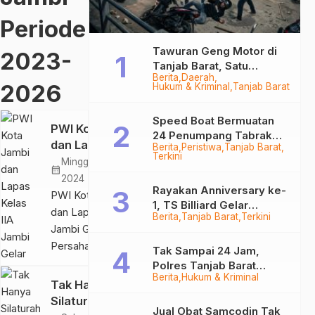
Gram
Gram
Periode
Sabu
Sabu
Tawuran Geng Motor di
2023-
Tanjab Barat, Satu
Berita
Daerah
Remaja Kritis Dibacok, 3
2026
Hukum & Kriminal
Tanjab Barat
Pelaku Ditangkap
Speed Boat Bermuatan
PWI Kota Jambi
24 Penumpang Tabrak
dan Lapas Kelas
Berita
Peristiwa
Tanjab Barat
Togok di Kuala Tungkal,
Terkini
IIA Jambi Gelar
Minggu, 23 Jun
Kapten Sempat Hilang
calendar_month
Persahabatan
2024
Rayakan Anniversary ke-
Mini Soccer
PWI Kota Jambi
1, TS Billiard Gelar
Bersama,
dan Lapas Kelas IIA
Berita
Tanjab Barat
Terkini
Turnamen 9 Ball
Bentuk
Jambi Gelar
Berhadiah Rp50,8 Juta
Tingkatkan
Persahabatan Mini
Tak Sampai 24 Jam,
Sinergitas
Soccer Bersama,
Polres Tanjab Barat
Berita
Hukum & Kriminal
Bentuk Tingkatkan
Ringkus Komplotan
Tak Hanya
Curanmor di Kuala
Sinergitas
Silaturahmi,
Tungkal
Jual Obat Samcodin Tak
SERAMBIJAMBI.ID,