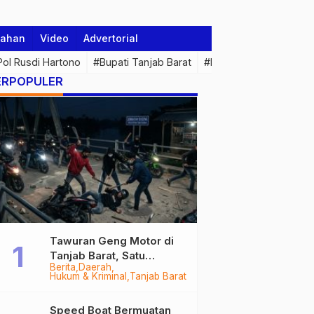
tahan
Video
Advertorial
 Pol Rusdi Hartono
#Bupati Tanjab Barat
#Pemprov Jambi
#Di
ERPOPULER
Tawuran Geng Motor di
Tanjab Barat, Satu
Berita
Daerah
Remaja Kritis Dibacok, 3
Hukum & Kriminal
Tanjab Barat
Pelaku Ditangkap
Speed Boat Bermuatan