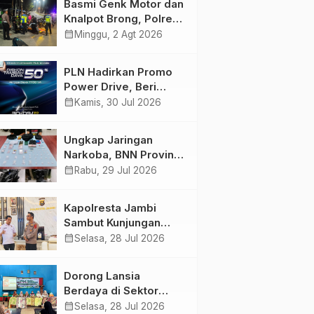
Basmi Genk Motor dan
Semakin Skena
Knalpot Brong, Polres
Tanjab Barat Amankan
calendar_month
Minggu, 2 Agt 2026
Belasan Kendaraan
PLN Hadirkan Promo
Power Drive, Beri
Diskon Tambah Daya
calendar_month
Kamis, 30 Jul 2026
50% di Ajang GIIAS
2026
Ungkap Jaringan
Narkoba, BNN Provinsi
Jambi dan Bea Cukai
calendar_month
Rabu, 29 Jul 2026
Amankan Sembilan
Pelaku beserta 766
Kapolresta Jambi
Butir Ekstasi dan 146
Sambut Kunjungan
Gram Sabu
Ketua dan Pengurus
calendar_month
Selasa, 28 Jul 2026
PWI Kota Jambi
Perkuat Sinergi dan
Dorong Lansia
Kolaborasi
Berdaya di Sektor
Hijau, Pertamina EP
calendar_month
Selasa, 28 Jul 2026