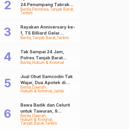
24 Penumpang Tabrak
Berita
Peristiwa
Tanjab Barat
Togok di Kuala Tungkal,
Terkini
Kapten Sempat Hilang
Rayakan Anniversary ke-
1, TS Billiard Gelar
Berita
Tanjab Barat
Terkini
Turnamen 9 Ball
Berhadiah Rp50,8 Juta
Tak Sampai 24 Jam,
Polres Tanjab Barat
Berita
Hukum & Kriminal
Ringkus Komplotan
Curanmor di Kuala
Tungkal
Jual Obat Samcodin Tak
Wajar, Dua Apotek di
Berita
Daerah
Tanjab Barat Disegel
Hukum & Kriminal
Jambi
BPOM!
Bawa Badik dan Celurit
untuk Tawuran, 9
Berita
Daerah
Anggota Geng Motor di
Hukum & Kriminal
Tanjab Barat Diringkus
Tanjab Barat
Terkini