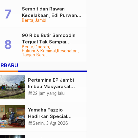
Sempit dan Rawan
Kecelakaan, Edi Purwanto
Berita
Jambi
Targetkan Jalan Lintas
Tungkal-Jambi Mulus di
2028
90 Ribu Butir Samcodin
Terjual Tak Sampai
Berita
Daerah
Setahun, Indra Safari
Hukum & Kriminal
Kesehatan
Desak Audit Menyeluruh
Tanjab Barat
ERBARU
Pertamina EP Jambi
Imbau Masyarakat
Tidak Beraktivitas di
calendar_month
22 jam yang lalu
Atas Jalur Pipa Migas
Demi Keselamatan
Yamaha Fazzio
Bersama
Hadirkan Special
Edition Sunset Blue,
calendar_month
Senin, 3 Agt 2026
Tampilkan Nuansa
Retro Summer yang