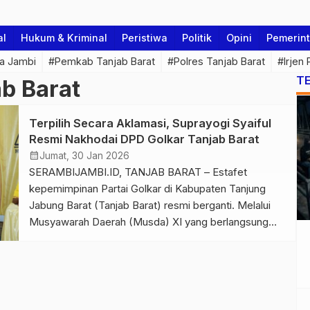
al
Hukum & Kriminal
Peristiwa
Politik
Opini
Pemerin
a Jambi
#Pemkab Tanjab Barat
#Polres Tanjab Barat
#Irjen
T
b Barat
Terpilih Secara Aklamasi, Suprayogi Syaiful
Resmi Nakhodai DPD Golkar Tanjab Barat
calendar_month
Jumat, 30 Jan 2026
SERAMBIJAMBI.ID, TANJAB BARAT – Estafet
kepemimpinan Partai Golkar di Kabupaten Tanjung
Jabung Barat (Tanjab Barat) resmi berganti. Melalui
Musyawarah Daerah (Musda) XI yang berlangsung
khidmat di Aula Hotel Masa Kini, Kuala Tungkal, Jumat
(30/1/2026), Suprayogi Syaiful, S.IP., M.H., ditetapkan
secara aklamasi sebagai Ketua DPD Partai Golkar
Kabupaten Tanjung Jabung Barat periode 2025–2030.
Pelaksanaan Musda XI […]