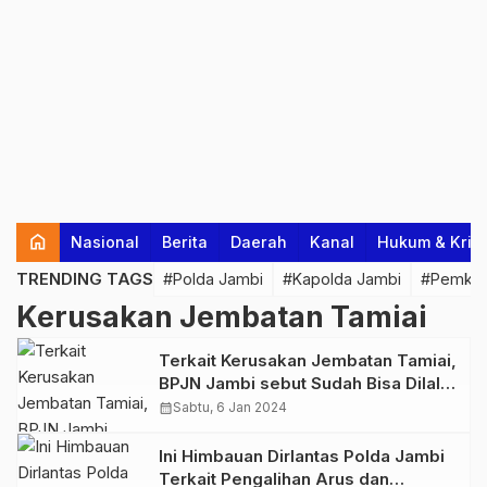
home
Nasional
Berita
Daerah
Kanal
Hukum & Krim
TRENDING TAGS
#Polda Jambi
#Kapolda Jambi
#Pemkab
Kerusakan Jembatan Tamiai
Terkait Kerusakan Jembatan Tamiai,
BPJN Jambi sebut Sudah Bisa Dilalui
dan Lulus Uji Coba
calendar_month
Sabtu, 6 Jan 2024
Ini Himbauan Dirlantas Polda Jambi
Terkait Pengalihan Arus dan