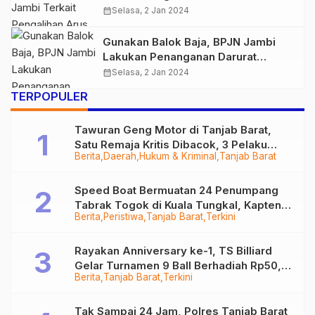
Perbaikan Jembatan Tamiai Proses
calendar_month
Selasa, 2 Jan 2024
Gunakan Balok Baja, BPJN Jambi
Lakukan Penanganan Darurat
Jembatan Tamiai Alami Kerusakan
calendar_month
Selasa, 2 Jan 2024
Banjir Bandang
TERPOPULER
Tawuran Geng Motor di Tanjab Barat,
Satu Remaja Kritis Dibacok, 3 Pelaku
Berita
Daerah
Hukum & Kriminal
Tanjab Barat
Ditangkap
Speed Boat Bermuatan 24 Penumpang
Tabrak Togok di Kuala Tungkal, Kapten
Berita
Peristiwa
Tanjab Barat
Terkini
Sempat Hilang
Rayakan Anniversary ke-1, TS Billiard
Gelar Turnamen 9 Ball Berhadiah Rp50,8
Berita
Tanjab Barat
Terkini
Juta
Tak Sampai 24 Jam, Polres Tanjab Barat