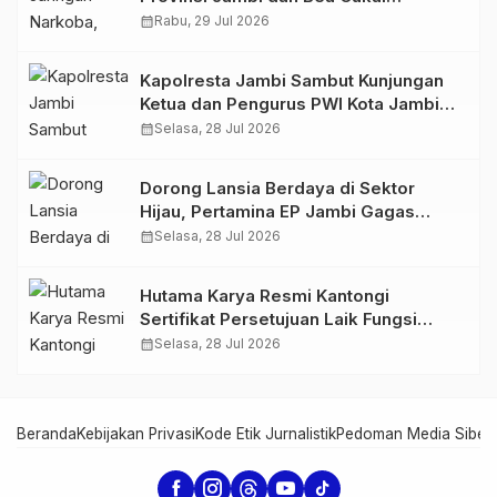
Amankan Sembilan Pelaku beserta
calendar_month
Rabu, 29 Jul 2026
766 Butir Ekstasi dan 146 Gram Sabu
Kapolresta Jambi Sambut Kunjungan
Ketua dan Pengurus PWI Kota Jambi
Perkuat Sinergi dan Kolaborasi
calendar_month
Selasa, 28 Jul 2026
Dorong Lansia Berdaya di Sektor
Hijau, Pertamina EP Jambi Gagas
Lansiapreneur Batik Eco-Print
calendar_month
Selasa, 28 Jul 2026
Hutama Karya Resmi Kantongi
Sertifikat Persetujuan Laik Fungsi
Struktur Jembatan Musi V Tol
calendar_month
Selasa, 28 Jul 2026
Palembang–Betung
Beranda
Kebijakan Privasi
Kode Etik Jurnalistik
Pedoman Media Siber