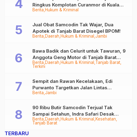
Ringkus Komplotan Curanmor di Kuala
Berita
Hukum & Kriminal
Tungkal
Jual Obat Samcodin Tak Wajar, Dua
Apotek di Tanjab Barat Disegel BPOM!
Berita
Daerah
Hukum & Kriminal
Jambi
Bawa Badik dan Celurit untuk Tawuran, 9
Anggota Geng Motor di Tanjab Barat
Berita
Daerah
Hukum & Kriminal
Tanjab Barat
Diringkus
Terkini
Sempit dan Rawan Kecelakaan, Edi
Purwanto Targetkan Jalan Lintas
Berita
Jambi
Tungkal-Jambi Mulus di 2028
90 Ribu Butir Samcodin Terjual Tak
Sampai Setahun, Indra Safari Desak
Berita
Daerah
Hukum & Kriminal
Kesehatan
Audit Menyeluruh
Tanjab Barat
TERBARU