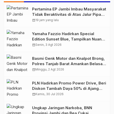
Pertamina EP Jambi Imbau Masyarakat
Tidak Beraktivitas di Atas Jalur Pipa
Migas Demi Keselamatan Bersama
calendar_month
19 jam yang lalu
Yamaha Fazzio Hadirkan Special
Edition Sunset Blue, Tampilkan Nuansa
Retro Summer yang Semakin Skena
calendar_month
Senin, 3 Agt 2026
Basmi Genk Motor dan Knalpot Brong,
Polres Tanjab Barat Amankan Belasan
Kendaraan
calendar_month
Minggu, 2 Agt 2026
PLN Hadirkan Promo Power Drive, Beri
Diskon Tambah Daya 50% di Ajang
GIIAS 2026
calendar_month
Kamis, 30 Jul 2026
Ungkap Jaringan Narkoba, BNN
Provinsi Jambi dan Bea Cukai