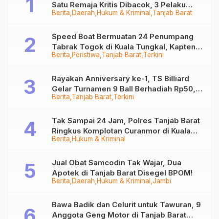
Satu Remaja Kritis Dibacok, 3 Pelaku
Berita
Daerah
Hukum & Kriminal
Tanjab Barat
Ditangkap
Speed Boat Bermuatan 24 Penumpang
Tabrak Togok di Kuala Tungkal, Kapten
Berita
Peristiwa
Tanjab Barat
Terkini
Sempat Hilang
Rayakan Anniversary ke-1, TS Billiard
Gelar Turnamen 9 Ball Berhadiah Rp50,8
Berita
Tanjab Barat
Terkini
Juta
Tak Sampai 24 Jam, Polres Tanjab Barat
Ringkus Komplotan Curanmor di Kuala
Berita
Hukum & Kriminal
Tungkal
Jual Obat Samcodin Tak Wajar, Dua
Apotek di Tanjab Barat Disegel BPOM!
Berita
Daerah
Hukum & Kriminal
Jambi
Bawa Badik dan Celurit untuk Tawuran, 9
Anggota Geng Motor di Tanjab Barat