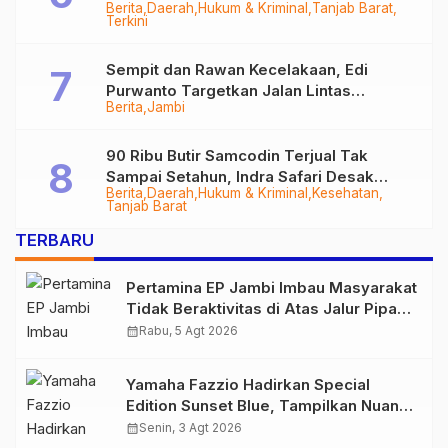
Berita
Daerah
Hukum & Kriminal
Tanjab Barat
Diringkus
Terkini
Sempit dan Rawan Kecelakaan, Edi
Purwanto Targetkan Jalan Lintas
Berita
Jambi
Tungkal-Jambi Mulus di 2028
90 Ribu Butir Samcodin Terjual Tak
Sampai Setahun, Indra Safari Desak
Berita
Daerah
Hukum & Kriminal
Kesehatan
Audit Menyeluruh
Tanjab Barat
TERBARU
Pertamina EP Jambi Imbau Masyarakat
Tidak Beraktivitas di Atas Jalur Pipa
Migas Demi Keselamatan Bersama
calendar_month
Rabu, 5 Agt 2026
Yamaha Fazzio Hadirkan Special
Edition Sunset Blue, Tampilkan Nuansa
Retro Summer yang Semakin Skena
calendar_month
Senin, 3 Agt 2026