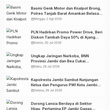
Basmi Genk Motor dan Knalpot Brong,
Polres Tanjab Barat Amankan Belasan
Kendaraan
calendar_month
Minggu, 2 Agt 2026
PLN Hadirkan Promo Power Drive, Beri
Diskon Tambah Daya 50% di Ajang
GIIAS 2026
calendar_month
Kamis, 30 Jul 2026
Ungkap Jaringan Narkoba, BNN
Provinsi Jambi dan Bea Cukai
Amankan Sembilan Pelaku beserta
calendar_month
Rabu, 29 Jul 2026
766 Butir Ekstasi dan 146 Gram Sabu
Kapolresta Jambi Sambut Kunjungan
Ketua dan Pengurus PWI Kota Jambi
Perkuat Sinergi dan Kolaborasi
calendar_month
Selasa, 28 Jul 2026
Dorong Lansia Berdaya di Sektor
Hijau, Pertamina EP Jambi Gagas