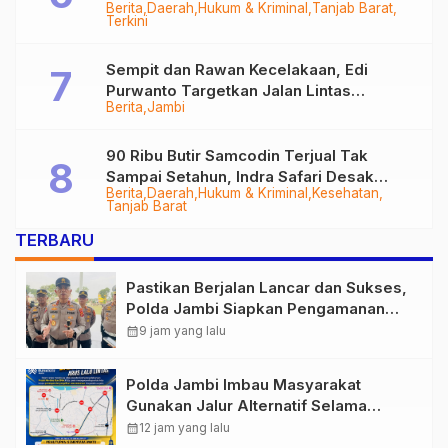
Berita
Daerah
Hukum & Kriminal
Tanjab Barat
Diringkus
Terkini
Sempit dan Rawan Kecelakaan, Edi
Purwanto Targetkan Jalan Lintas
Berita
Jambi
Tungkal-Jambi Mulus di 2028
90 Ribu Butir Samcodin Terjual Tak
Sampai Setahun, Indra Safari Desak
Berita
Daerah
Hukum & Kriminal
Kesehatan
Audit Menyeluruh
Tanjab Barat
TERBARU
Pastikan Berjalan Lancar dan Sukses,
Polda Jambi Siapkan Pengamanan
Berlapis untuk 8.750 Pelari, 1.848
calendar_month
9 jam yang lalu
Personel Kawal Presisi Merdeka Run
Polda Jambi Imbau Masyarakat
Gunakan Jalur Alternatif Selama
Pelaksanaan Presisi Merdeka Run
calendar_month
12 jam yang lalu
2026