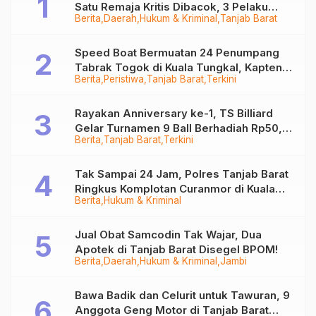
Satu Remaja Kritis Dibacok, 3 Pelaku
Berita
Daerah
Hukum & Kriminal
Tanjab Barat
Ditangkap
Speed Boat Bermuatan 24 Penumpang
Tabrak Togok di Kuala Tungkal, Kapten
Berita
Peristiwa
Tanjab Barat
Terkini
Sempat Hilang
Rayakan Anniversary ke-1, TS Billiard
Gelar Turnamen 9 Ball Berhadiah Rp50,8
Berita
Tanjab Barat
Terkini
Juta
Tak Sampai 24 Jam, Polres Tanjab Barat
Ringkus Komplotan Curanmor di Kuala
Berita
Hukum & Kriminal
Tungkal
Jual Obat Samcodin Tak Wajar, Dua
Apotek di Tanjab Barat Disegel BPOM!
Berita
Daerah
Hukum & Kriminal
Jambi
Bawa Badik dan Celurit untuk Tawuran, 9
Anggota Geng Motor di Tanjab Barat