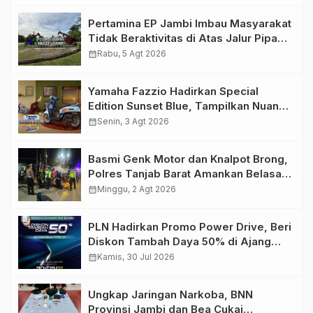
Pertamina EP Jambi Imbau Masyarakat
Tidak Beraktivitas di Atas Jalur Pipa
Migas Demi Keselamatan Bersama
calendar_month
Rabu, 5 Agt 2026
Yamaha Fazzio Hadirkan Special
Edition Sunset Blue, Tampilkan Nuansa
Retro Summer yang Semakin Skena
calendar_month
Senin, 3 Agt 2026
Basmi Genk Motor dan Knalpot Brong,
Polres Tanjab Barat Amankan Belasan
Kendaraan
calendar_month
Minggu, 2 Agt 2026
PLN Hadirkan Promo Power Drive, Beri
Diskon Tambah Daya 50% di Ajang
GIIAS 2026
calendar_month
Kamis, 30 Jul 2026
Ungkap Jaringan Narkoba, BNN
Provinsi Jambi dan Bea Cukai