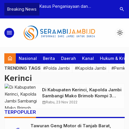
n Narkoba, BNN
Kasus Penganiayaan dan
Polres T
search
Breaking News
dan Bea Cukai
Pengancaman Ketua BPD, Polres
Pengeroy
an Pelaku beserta
Tebo Tetapkan Dua Tersangka
Dua Pela
si dan 146 Gram
Ditahan
menu
light_mode
home
Nasional
Berita
Daerah
Kanal
Hukum & Krim
TRENDING TAGS
#Polda Jambi
#Kapolda Jambi
#Pemkab
Kerinci
Di Kabupaten Kerinci, Kapolda Jambi
Sambangi Mako Brimob Kompi 3
Batalyon B Pelopor
calendar_month
Rabu, 23 Nov 2022
TERPOPULER
Tawuran Geng Motor di Tanjab Barat,