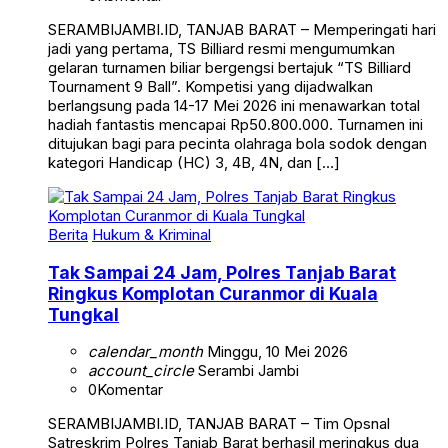
SERAMBIJAMBI.ID, TANJAB BARAT – Memperingati hari
jadi yang pertama, TS Billiard resmi mengumumkan
gelaran turnamen biliar bergengsi bertajuk “TS Billiard
Tournament 9 Ball”. Kompetisi yang dijadwalkan
berlangsung pada 14-17 Mei 2026 ini menawarkan total
hadiah fantastis mencapai Rp50.800.000. Turnamen ini
ditujukan bagi para pecinta olahraga bola sodok dengan
kategori Handicap (HC) 3, 4B, 4N, dan […]
Berita
Hukum & Kriminal
Tak Sampai 24 Jam, Polres Tanjab Barat
Ringkus Komplotan Curanmor di Kuala
Tungkal
calendar_month
Minggu, 10 Mei 2026
account_circle
Serambi Jambi
0
Komentar
SERAMBIJAMBI.ID, TANJAB BARAT – Tim Opsnal
Satreskrim Polres Tanjab Barat berhasil meringkus dua