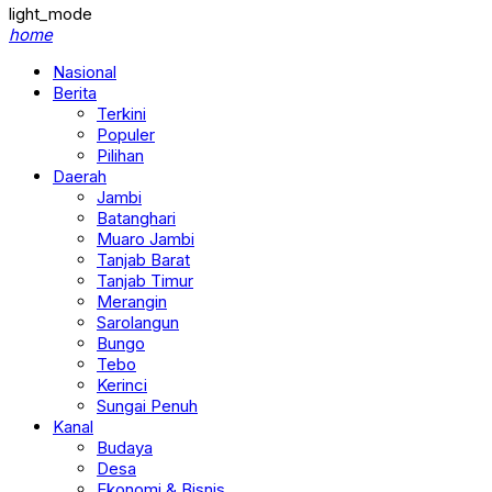
light_mode
home
Nasional
Berita
Terkini
Populer
Pilihan
Daerah
Jambi
Batanghari
Muaro Jambi
Tanjab Barat
Tanjab Timur
Merangin
Sarolangun
Bungo
Tebo
Kerinci
Sungai Penuh
Kanal
Budaya
Desa
Ekonomi & Bisnis