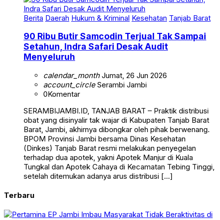
Berita
Daerah
Hukum & Kriminal
Kesehatan
Tanjab Barat
90 Ribu Butir Samcodin Terjual Tak Sampai
Setahun, Indra Safari Desak Audit
Menyeluruh
calendar_month
Jumat, 26 Jun 2026
account_circle
Serambi Jambi
0
Komentar
SERAMBIJAMBI.ID, TANJAB BARAT – Praktik distribusi
obat yang disinyalir tak wajar di Kabupaten Tanjab Barat
Barat, Jambi, akhirnya dibongkar oleh pihak berwenang.
BPOM Provinsi Jambi bersama Dinas Kesehatan
(Dinkes) Tanjab Barat resmi melakukan penyegelan
terhadap dua apotek, yakni Apotek Manjur di Kuala
Tungkal dan Apotek Cahaya di Kecamatan Tebing Tinggi,
setelah ditemukan adanya arus distribusi […]
Terbaru