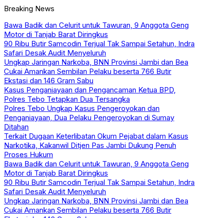
Breaking News
Bawa Badik dan Celurit untuk Tawuran, 9 Anggota Geng
Motor di Tanjab Barat Diringkus
90 Ribu Butir Samcodin Terjual Tak Sampai Setahun, Indra
Safari Desak Audit Menyeluruh
Ungkap Jaringan Narkoba, BNN Provinsi Jambi dan Bea
Cukai Amankan Sembilan Pelaku beserta 766 Butir
Ekstasi dan 146 Gram Sabu
Kasus Penganiayaan dan Pengancaman Ketua BPD,
Polres Tebo Tetapkan Dua Tersangka
Polres Tebo Ungkap Kasus Pengeroyokan dan
Penganiayaan, Dua Pelaku Pengeroyokan di Sumay
Ditahan
Terkait Dugaan Keterlibatan Okum Pejabat dalam Kasus
Narkotika, Kakanwil Ditjen Pas Jambi Dukung Penuh
Proses Hukum
Bawa Badik dan Celurit untuk Tawuran, 9 Anggota Geng
Motor di Tanjab Barat Diringkus
90 Ribu Butir Samcodin Terjual Tak Sampai Setahun, Indra
Safari Desak Audit Menyeluruh
Ungkap Jaringan Narkoba, BNN Provinsi Jambi dan Bea
Cukai Amankan Sembilan Pelaku beserta 766 Butir