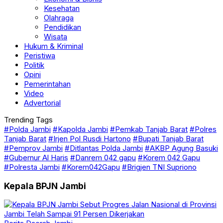
Kesehatan
Olahraga
Pendidikan
Wisata
Hukum & Kriminal
Peristiwa
Politik
Opini
Pemerintahan
Video
Advertorial
Trending Tags
#Polda Jambi
#Kapolda Jambi
#Pemkab Tanjab Barat
#Polres
Tanjab Barat
#Irjen Pol Rusdi Hartono
#Bupati Tanjab Barat
#Pemprov Jambi
#Ditlantas Polda Jambi
#AKBP Agung Basuki
#Gubernur Al Haris
#Danrem 042 gapu
#Korem 042 Gapu
#Polresta Jambi
#Korem042Gapu
#Brigjen TNI Supriono
Kepala BPJN Jambi