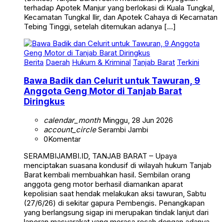
terhadap Apotek Manjur yang berlokasi di Kuala Tungkal,
Kecamatan Tungkal Ilir, dan Apotek Cahaya di Kecamatan
Tebing Tinggi, setelah ditemukan adanya […]
Berita
Daerah
Hukum & Kriminal
Tanjab Barat
Terkini
Bawa Badik dan Celurit untuk Tawuran, 9
Anggota Geng Motor di Tanjab Barat
Diringkus
calendar_month
Minggu, 28 Jun 2026
account_circle
Serambi Jambi
0
Komentar
SERAMBIJAMBI.ID, TANJAB BARAT – Upaya
menciptakan suasana kondusif di wilayah hukum Tanjab
Barat kembali membuahkan hasil. Sembilan orang
anggota geng motor berhasil diamankan aparat
kepolisian saat hendak melakukan aksi tawuran, Sabtu
(27/6/26) di sekitar gapura Pembengis. Penangkapan
yang berlangsung sigap ini merupakan tindak lanjut dari
laporan masyarakat yang merasa resah dengan adanya