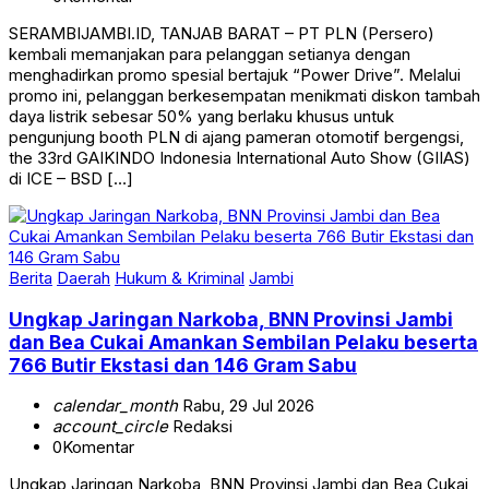
SERAMBIJAMBI.ID, TANJAB BARAT – PT PLN (Persero)
kembali memanjakan para pelanggan setianya dengan
menghadirkan promo spesial bertajuk “Power Drive”. Melalui
promo ini, pelanggan berkesempatan menikmati diskon tambah
daya listrik sebesar 50% yang berlaku khusus untuk
pengunjung booth PLN di ajang pameran otomotif bergengsi,
the 33rd GAIKINDO Indonesia International Auto Show (GIIAS)
di ICE – BSD […]
Berita
Daerah
Hukum & Kriminal
Jambi
Ungkap Jaringan Narkoba, BNN Provinsi Jambi
dan Bea Cukai Amankan Sembilan Pelaku beserta
766 Butir Ekstasi dan 146 Gram Sabu
calendar_month
Rabu, 29 Jul 2026
account_circle
Redaksi
0
Komentar
Ungkap Jaringan Narkoba, BNN Provinsi Jambi dan Bea Cukai