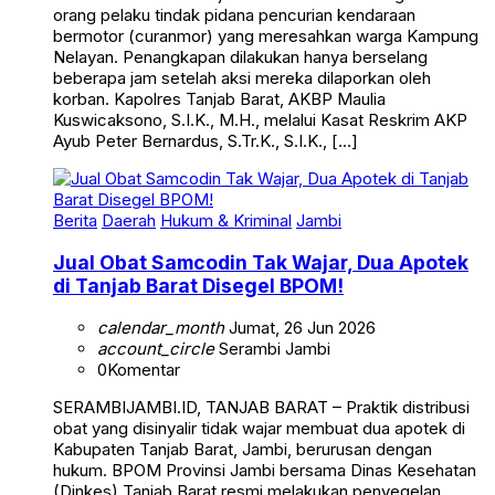
orang pelaku tindak pidana pencurian kendaraan
bermotor (curanmor) yang meresahkan warga Kampung
Nelayan. Penangkapan dilakukan hanya berselang
beberapa jam setelah aksi mereka dilaporkan oleh
korban. Kapolres Tanjab Barat, AKBP Maulia
Kuswicaksono, S.I.K., M.H., melalui Kasat Reskrim AKP
Ayub Peter Bernardus, S.Tr.K., S.I.K., […]
Berita
Daerah
Hukum & Kriminal
Jambi
Jual Obat Samcodin Tak Wajar, Dua Apotek
di Tanjab Barat Disegel BPOM!
calendar_month
Jumat, 26 Jun 2026
account_circle
Serambi Jambi
0
Komentar
SERAMBIJAMBI.ID, TANJAB BARAT – Praktik distribusi
obat yang disinyalir tidak wajar membuat dua apotek di
Kabupaten Tanjab Barat, Jambi, berurusan dengan
hukum. BPOM Provinsi Jambi bersama Dinas Kesehatan
(Dinkes) Tanjab Barat resmi melakukan penyegelan