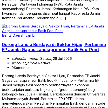
Persatuan Wartawan Indonesia (PWI) Kota Jambi
menyambangi Polresta Jambi. Kedatangan Ketua PWI Kota
Irwansyah dan pengurus disambut hangat Kapolresta Jambi
Kombes Pol Ananto Herlambang di […]
Berita
Daerah
Jambi
Dorong Lansia Berdaya di Sektor Hijau, Pertamina
EP Jambi Gagas Lansiapreneur Batik Eco-Print
calendar_month
Selasa, 28 Jul 2026
account_circle
Redaksi
0
Komentar
Dorong Lansia Berdaya di Sektor Hijau, Pertamina EP Jambi
Gagas Lansiapreneur Batik Eco-Print Jambi – Pertamina EP
Jambi menginisiasi program pemberdayaan ekonomi
berkelanjutan berbasis lingkungan (green economy) bagi
kelompok lanjut usia (lansia). Berkolaborasi dengan Universitas
Muhammadiyah Jambi, Pertamina EP (PEP) Jambi
menyelenggarakan Pelatihan Pembuatan Batik dengan metode
Eco-Print bagi Kelompok Lansiapreneur Kamboja di Desa Kota