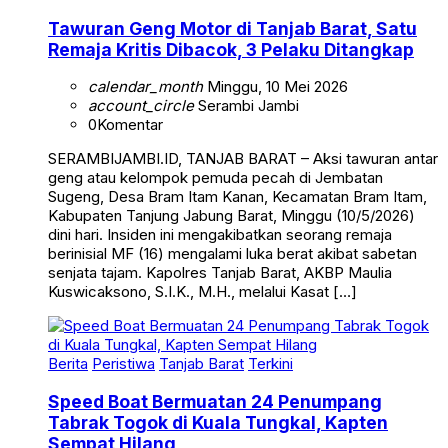
Tawuran Geng Motor di Tanjab Barat, Satu
Remaja Kritis Dibacok, 3 Pelaku Ditangkap
calendar_month
Minggu, 10 Mei 2026
account_circle
Serambi Jambi
0
Komentar
SERAMBIJAMBI.ID, TANJAB BARAT – Aksi tawuran antar
geng atau kelompok pemuda pecah di Jembatan
Sugeng, Desa Bram Itam Kanan, Kecamatan Bram Itam,
Kabupaten Tanjung Jabung Barat, Minggu (10/5/2026)
dini hari. Insiden ini mengakibatkan seorang remaja
berinisial MF (16) mengalami luka berat akibat sabetan
senjata tajam. Kapolres Tanjab Barat, AKBP Maulia
Kuswicaksono, S.I.K., M.H., melalui Kasat […]
Berita
Peristiwa
Tanjab Barat
Terkini
Speed Boat Bermuatan 24 Penumpang
Tabrak Togok di Kuala Tungkal, Kapten
Sempat Hilang