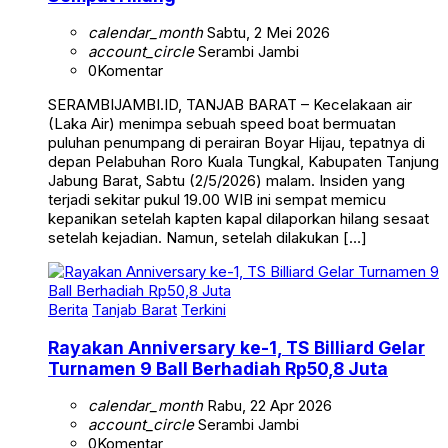
calendar_month
Sabtu, 2 Mei 2026
account_circle
Serambi Jambi
0
Komentar
SERAMBIJAMBI.ID, TANJAB BARAT – Kecelakaan air
(Laka Air) menimpa sebuah speed boat bermuatan
puluhan penumpang di perairan Boyar Hijau, tepatnya di
depan Pelabuhan Roro Kuala Tungkal, Kabupaten Tanjung
Jabung Barat, Sabtu (2/5/2026) malam. Insiden yang
terjadi sekitar pukul 19.00 WIB ini sempat memicu
kepanikan setelah kapten kapal dilaporkan hilang sesaat
setelah kejadian. Namun, setelah dilakukan […]
Berita
Tanjab Barat
Terkini
Rayakan Anniversary ke-1, TS Billiard Gelar
Turnamen 9 Ball Berhadiah Rp50,8 Juta
calendar_month
Rabu, 22 Apr 2026
account_circle
Serambi Jambi
0
Komentar