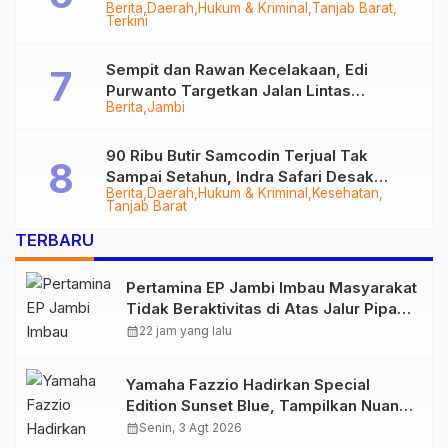
Berita
Daerah
Hukum & Kriminal
Tanjab Barat
Diringkus
Terkini
Sempit dan Rawan Kecelakaan, Edi
Purwanto Targetkan Jalan Lintas
Berita
Jambi
Tungkal-Jambi Mulus di 2028
90 Ribu Butir Samcodin Terjual Tak
Sampai Setahun, Indra Safari Desak
Berita
Daerah
Hukum & Kriminal
Kesehatan
Audit Menyeluruh
Tanjab Barat
TERBARU
Pertamina EP Jambi Imbau Masyarakat
Tidak Beraktivitas di Atas Jalur Pipa
Migas Demi Keselamatan Bersama
calendar_month
22 jam yang lalu
Yamaha Fazzio Hadirkan Special
Edition Sunset Blue, Tampilkan Nuansa
Retro Summer yang Semakin Skena
calendar_month
Senin, 3 Agt 2026