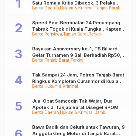
Satu Remaja Kritis Dibacok, 3 Pelaku
Berita
Daerah
Hukum & Kriminal
Tanjab Barat
Ditangkap
Speed Boat Bermuatan 24 Penumpang
Tabrak Togok di Kuala Tungkal, Kapten
Berita
Peristiwa
Tanjab Barat
Terkini
Sempat Hilang
Rayakan Anniversary ke-1, TS Billiard
Gelar Turnamen 9 Ball Berhadiah Rp50,8
Berita
Tanjab Barat
Terkini
Juta
Tak Sampai 24 Jam, Polres Tanjab Barat
Ringkus Komplotan Curanmor di Kuala
Berita
Hukum & Kriminal
Tungkal
Jual Obat Samcodin Tak Wajar, Dua
Apotek di Tanjab Barat Disegel BPOM!
Berita
Daerah
Hukum & Kriminal
Jambi
Bawa Badik dan Celurit untuk Tawuran, 9
Anggota Geng Motor di Tanjab Barat