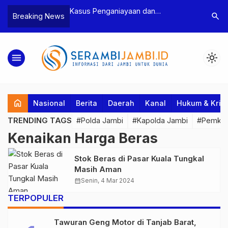
n Narkoba, BNN
Kasus Penganiayaan dan
Polres T
search
Breaking News
dan Bea Cukai
Pengancaman Ketua BPD, Polres
Pengeroy
an Pelaku beserta
Tebo Tetapkan Dua Tersangka
Dua Pela
si dan 146 Gram
Ditahan
menu
light_mode
home
Nasional
Berita
Daerah
Kanal
Hukum & Krim
TRENDING TAGS
#Polda Jambi
#Kapolda Jambi
#Pemkab
Kenaikan Harga Beras
Stok Beras di Pasar Kuala Tungkal
Masih Aman
calendar_month
Senin, 4 Mar 2024
TERPOPULER
Tawuran Geng Motor di Tanjab Barat,