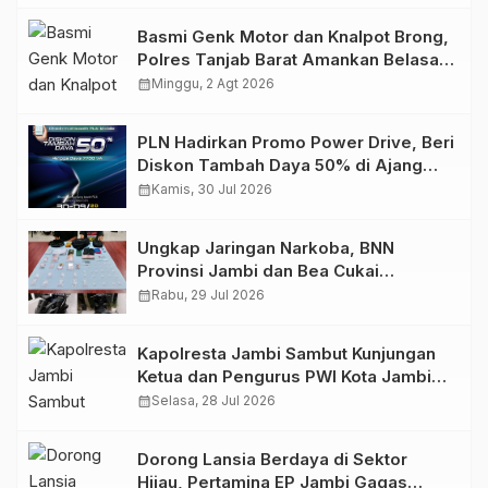
Basmi Genk Motor dan Knalpot Brong,
Polres Tanjab Barat Amankan Belasan
Kendaraan
calendar_month
Minggu, 2 Agt 2026
PLN Hadirkan Promo Power Drive, Beri
Diskon Tambah Daya 50% di Ajang
GIIAS 2026
calendar_month
Kamis, 30 Jul 2026
Ungkap Jaringan Narkoba, BNN
Provinsi Jambi dan Bea Cukai
Amankan Sembilan Pelaku beserta
calendar_month
Rabu, 29 Jul 2026
766 Butir Ekstasi dan 146 Gram Sabu
Kapolresta Jambi Sambut Kunjungan
Ketua dan Pengurus PWI Kota Jambi
Perkuat Sinergi dan Kolaborasi
calendar_month
Selasa, 28 Jul 2026
Dorong Lansia Berdaya di Sektor
Hijau, Pertamina EP Jambi Gagas