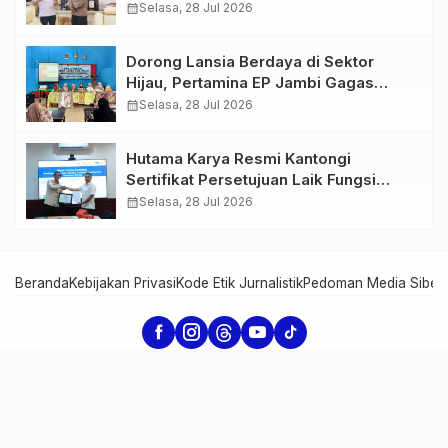
Perkuat Sinergi dan Kolaborasi
calendar_month
Selasa, 28 Jul 2026
Dorong Lansia Berdaya di Sektor
Hijau, Pertamina EP Jambi Gagas
Lansiapreneur Batik Eco-Print
calendar_month
Selasa, 28 Jul 2026
Hutama Karya Resmi Kantongi
Sertifikat Persetujuan Laik Fungsi
Struktur Jembatan Musi V Tol
calendar_month
Selasa, 28 Jul 2026
Palembang–Betung
Beranda
Kebijakan Privasi
Kode Etik Jurnalistik
Pedoman Media Siber
Serambi Jambi - Informasi dari Jambi untuk Dunia
Copyright Serambi Jambi