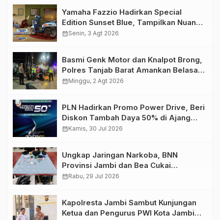
Yamaha Fazzio Hadirkan Special
Edition Sunset Blue, Tampilkan Nuansa
Retro Summer yang Semakin Skena
calendar_month
Senin, 3 Agt 2026
Basmi Genk Motor dan Knalpot Brong,
Polres Tanjab Barat Amankan Belasan
Kendaraan
calendar_month
Minggu, 2 Agt 2026
PLN Hadirkan Promo Power Drive, Beri
Diskon Tambah Daya 50% di Ajang
GIIAS 2026
calendar_month
Kamis, 30 Jul 2026
Ungkap Jaringan Narkoba, BNN
Provinsi Jambi dan Bea Cukai
Amankan Sembilan Pelaku beserta
calendar_month
Rabu, 29 Jul 2026
766 Butir Ekstasi dan 146 Gram Sabu
Kapolresta Jambi Sambut Kunjungan
Ketua dan Pengurus PWI Kota Jambi