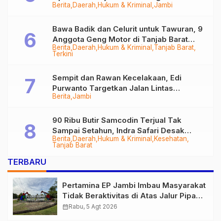
Berita
Daerah
Hukum & Kriminal
Jambi
Bawa Badik dan Celurit untuk Tawuran, 9
Anggota Geng Motor di Tanjab Barat
Berita
Daerah
Hukum & Kriminal
Tanjab Barat
Diringkus
Terkini
Sempit dan Rawan Kecelakaan, Edi
Purwanto Targetkan Jalan Lintas
Berita
Jambi
Tungkal-Jambi Mulus di 2028
90 Ribu Butir Samcodin Terjual Tak
Sampai Setahun, Indra Safari Desak
Berita
Daerah
Hukum & Kriminal
Kesehatan
Audit Menyeluruh
Tanjab Barat
TERBARU
Pertamina EP Jambi Imbau Masyarakat
Tidak Beraktivitas di Atas Jalur Pipa
Migas Demi Keselamatan Bersama
calendar_month
Rabu, 5 Agt 2026