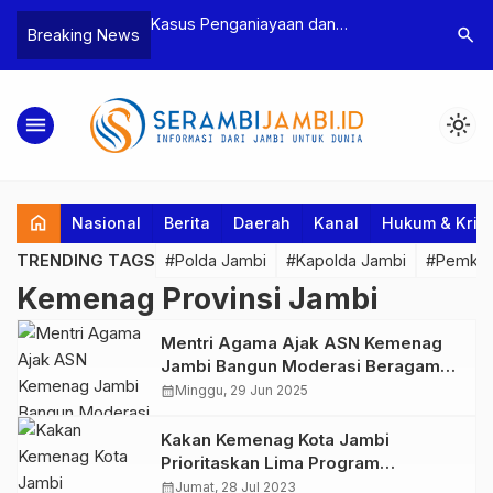
n Narkoba, BNN
Kasus Penganiayaan dan
Polres T
search
Breaking News
dan Bea Cukai
Pengancaman Ketua BPD, Polres
Pengeroy
an Pelaku beserta
Tebo Tetapkan Dua Tersangka
Dua Pela
si dan 146 Gram
Ditahan
menu
light_mode
home
Nasional
Berita
Daerah
Kanal
Hukum & Krim
TRENDING TAGS
#Polda Jambi
#Kapolda Jambi
#Pemkab
Kemenag Provinsi Jambi
Mentri Agama Ajak ASN Kemenag
Jambi Bangun Moderasi Beragama
yang Ramah dan Humanis
calendar_month
Minggu, 29 Jun 2025
Kakan Kemenag Kota Jambi
Prioritaskan Lima Program
Peningkatan Mutu Pendidikan
calendar_month
Jumat, 28 Jul 2023