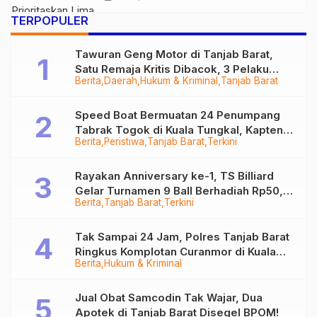
Agama Islam
TERPOPULER
Tawuran Geng Motor di Tanjab Barat,
Satu Remaja Kritis Dibacok, 3 Pelaku
Berita
Daerah
Hukum & Kriminal
Tanjab Barat
Ditangkap
Speed Boat Bermuatan 24 Penumpang
Tabrak Togok di Kuala Tungkal, Kapten
Berita
Peristiwa
Tanjab Barat
Terkini
Sempat Hilang
Rayakan Anniversary ke-1, TS Billiard
Gelar Turnamen 9 Ball Berhadiah Rp50,8
Berita
Tanjab Barat
Terkini
Juta
Tak Sampai 24 Jam, Polres Tanjab Barat
Ringkus Komplotan Curanmor di Kuala
Berita
Hukum & Kriminal
Tungkal
Jual Obat Samcodin Tak Wajar, Dua
Apotek di Tanjab Barat Disegel BPOM!