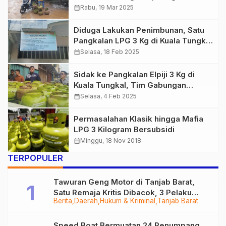
Mengeluh Sulit Mendapatkan Gas
calendar_month
Rabu, 19 Mar 2025
Bersubsidi
Diduga Lakukan Penimbunan, Satu
Pangkalan LPG 3 Kg di Kuala Tungkal
Diputus Kontrak oleh Pertamina
calendar_month
Selasa, 18 Feb 2025
Sidak ke Pangkalan Elpiji 3 Kg di
Kuala Tungkal, Tim Gabungan
Temukan Adanya Indikasi
calendar_month
Selasa, 4 Feb 2025
Penimbunan
Permasalahan Klasik hingga Mafia
LPG 3 Kilogram Bersubsidi
calendar_month
Minggu, 18 Nov 2018
TERPOPULER
Tawuran Geng Motor di Tanjab Barat,
Satu Remaja Kritis Dibacok, 3 Pelaku
Berita
Daerah
Hukum & Kriminal
Tanjab Barat
Ditangkap
Speed Boat Bermuatan 24 Penumpang