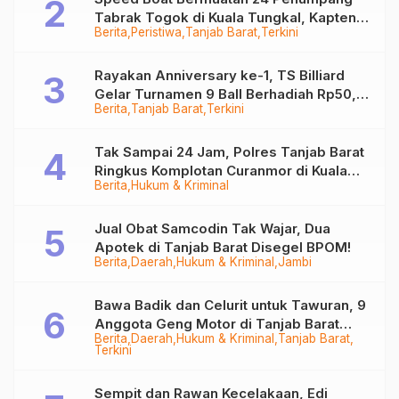
Tabrak Togok di Kuala Tungkal, Kapten
Berita
Peristiwa
Tanjab Barat
Terkini
Sempat Hilang
Rayakan Anniversary ke-1, TS Billiard
Gelar Turnamen 9 Ball Berhadiah Rp50,8
Berita
Tanjab Barat
Terkini
Juta
Tak Sampai 24 Jam, Polres Tanjab Barat
Ringkus Komplotan Curanmor di Kuala
Berita
Hukum & Kriminal
Tungkal
Jual Obat Samcodin Tak Wajar, Dua
Apotek di Tanjab Barat Disegel BPOM!
Berita
Daerah
Hukum & Kriminal
Jambi
Bawa Badik dan Celurit untuk Tawuran, 9
Anggota Geng Motor di Tanjab Barat
Berita
Daerah
Hukum & Kriminal
Tanjab Barat
Diringkus
Terkini
Sempit dan Rawan Kecelakaan, Edi