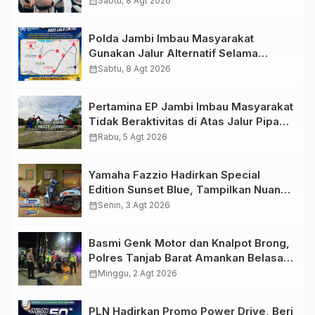
calendar_month
Sabtu, 8 Agt 2026
Personel Kawal Presisi Merdeka Run
Polda Jambi Imbau Masyarakat
Gunakan Jalur Alternatif Selama
Pelaksanaan Presisi Merdeka Run
calendar_month
Sabtu, 8 Agt 2026
2026
Pertamina EP Jambi Imbau Masyarakat
Tidak Beraktivitas di Atas Jalur Pipa
Migas Demi Keselamatan Bersama
calendar_month
Rabu, 5 Agt 2026
Yamaha Fazzio Hadirkan Special
Edition Sunset Blue, Tampilkan Nuansa
Retro Summer yang Semakin Skena
calendar_month
Senin, 3 Agt 2026
Basmi Genk Motor dan Knalpot Brong,
Polres Tanjab Barat Amankan Belasan
Kendaraan
calendar_month
Minggu, 2 Agt 2026
PLN Hadirkan Promo Power Drive, Beri