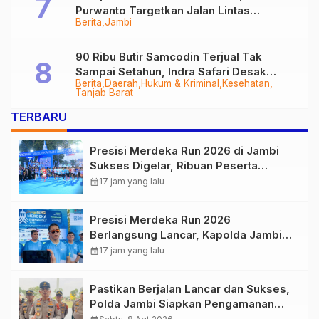
Purwanto Targetkan Jalan Lintas
Berita
Jambi
Tungkal-Jambi Mulus di 2028
90 Ribu Butir Samcodin Terjual Tak
Sampai Setahun, Indra Safari Desak
Berita
Daerah
Hukum & Kriminal
Kesehatan
Audit Menyeluruh
Tanjab Barat
TERBARU
Presisi Merdeka Run 2026 di Jambi
Sukses Digelar, Ribuan Peserta
Ramaikan Event Nasional
calendar_month
17 jam yang lalu
Presisi Merdeka Run 2026
Berlangsung Lancar, Kapolda Jambi
Ucapkan Terimakasih dan Apresiasi
calendar_month
17 jam yang lalu
Dukungan Masyarakat
Pastikan Berjalan Lancar dan Sukses,
Polda Jambi Siapkan Pengamanan
Berlapis untuk 8.750 Pelari, 1.848