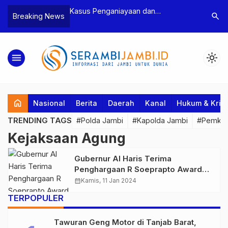
n Narkoba, BNN
Kasus Penganiayaan dan
Polres T
search
Breaking News
dan Bea Cukai
Pengancaman Ketua BPD, Polres
Pengeroy
an Pelaku beserta
Tebo Tetapkan Dua Tersangka
Dua Pela
si dan 146 Gram
Ditahan
menu
light_mode
home
Nasional
Berita
Daerah
Kanal
Hukum & Krim
TRENDING TAGS
#Polda Jambi
#Kapolda Jambi
#Pemkab
Kejaksaan Agung
Gubernur Al Haris Terima
Penghargaan R Soeprapto Award
tahun 2024 dari Kejaksaan Agung
calendar_month
Kamis, 11 Jan 2024
TERPOPULER
Tawuran Geng Motor di Tanjab Barat,