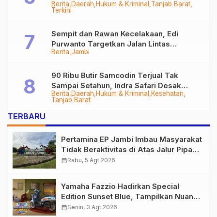
Berita
Daerah
Hukum & Kriminal
Tanjab Barat
Diringkus
Terkini
Sempit dan Rawan Kecelakaan, Edi
Purwanto Targetkan Jalan Lintas
Berita
Jambi
Tungkal-Jambi Mulus di 2028
90 Ribu Butir Samcodin Terjual Tak
Sampai Setahun, Indra Safari Desak
Berita
Daerah
Hukum & Kriminal
Kesehatan
Audit Menyeluruh
Tanjab Barat
TERBARU
Pertamina EP Jambi Imbau Masyarakat
Tidak Beraktivitas di Atas Jalur Pipa
Migas Demi Keselamatan Bersama
calendar_month
Rabu, 5 Agt 2026
Yamaha Fazzio Hadirkan Special
Edition Sunset Blue, Tampilkan Nuansa
Retro Summer yang Semakin Skena
calendar_month
Senin, 3 Agt 2026