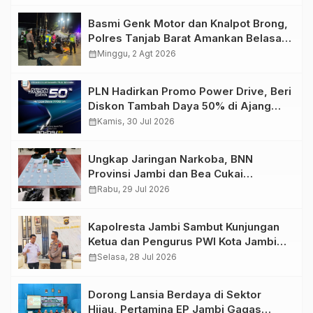
Basmi Genk Motor dan Knalpot Brong,
Polres Tanjab Barat Amankan Belasan
Kendaraan
calendar_month
Minggu, 2 Agt 2026
PLN Hadirkan Promo Power Drive, Beri
Diskon Tambah Daya 50% di Ajang
GIIAS 2026
calendar_month
Kamis, 30 Jul 2026
Ungkap Jaringan Narkoba, BNN
Provinsi Jambi dan Bea Cukai
Amankan Sembilan Pelaku beserta
calendar_month
Rabu, 29 Jul 2026
766 Butir Ekstasi dan 146 Gram Sabu
Kapolresta Jambi Sambut Kunjungan
Ketua dan Pengurus PWI Kota Jambi
Perkuat Sinergi dan Kolaborasi
calendar_month
Selasa, 28 Jul 2026
Dorong Lansia Berdaya di Sektor
Hijau, Pertamina EP Jambi Gagas