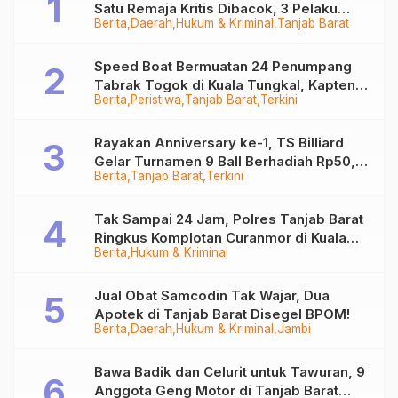
Satu Remaja Kritis Dibacok, 3 Pelaku
Berita
Daerah
Hukum & Kriminal
Tanjab Barat
Ditangkap
Speed Boat Bermuatan 24 Penumpang
Tabrak Togok di Kuala Tungkal, Kapten
Berita
Peristiwa
Tanjab Barat
Terkini
Sempat Hilang
Rayakan Anniversary ke-1, TS Billiard
Gelar Turnamen 9 Ball Berhadiah Rp50,8
Berita
Tanjab Barat
Terkini
Juta
Tak Sampai 24 Jam, Polres Tanjab Barat
Ringkus Komplotan Curanmor di Kuala
Berita
Hukum & Kriminal
Tungkal
Jual Obat Samcodin Tak Wajar, Dua
Apotek di Tanjab Barat Disegel BPOM!
Berita
Daerah
Hukum & Kriminal
Jambi
Bawa Badik dan Celurit untuk Tawuran, 9
Anggota Geng Motor di Tanjab Barat